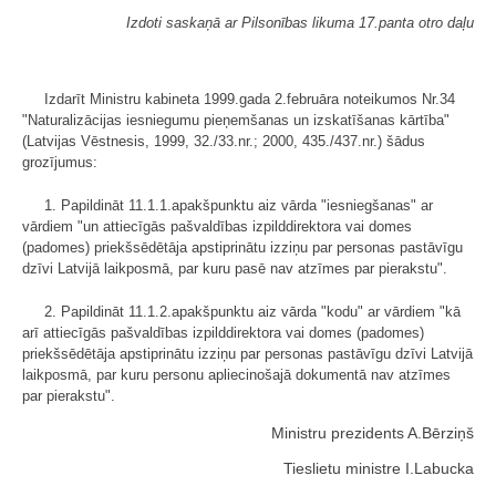
Izdoti saskaņā ar Pilsonības likuma 17.panta otro daļu
Izdarīt Ministru kabineta 1999.gada 2.februāra noteikumos Nr.34
"Naturalizācijas iesniegumu pieņemšanas un izskatīšanas kārtība"
(Latvijas Vēstnesis, 1999, 32./33.nr.; 2000, 435./437.nr.) šādus
grozījumus:
1. Papildināt 11.1.1.apakšpunktu aiz vārda "iesniegšanas" ar
vārdiem "un attiecīgās pašvaldības izpilddirektora vai domes
(padomes) priekšsēdētāja apstiprinātu izziņu par personas pastāvīgu
dzīvi Latvijā laikposmā, par kuru pasē nav atzīmes par pierakstu".
2. Papildināt 11.1.2.apakšpunktu aiz vārda "kodu" ar vārdiem "kā
arī attiecīgās pašvaldības izpilddirektora vai domes (padomes)
priekšsēdētāja apstiprinātu izziņu par personas pastāvīgu dzīvi Latvijā
laikposmā, par kuru personu apliecinošajā dokumentā nav atzīmes
par pierakstu".
Ministru prezidents A.Bērziņš
Tieslietu ministre I.Labucka