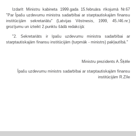
Izdarīt Ministru kabineta 1999.gada 15.februāra rīkojumā Nr.67
"Par Īpašu uzdevumu ministra sadarbībai ar starptautiskajām finansu
institūcijām sekretariātu" (Latvijas Vēstnesis, 1999, 45./46.nr.)
grozījumu un izteikt 2.punktu šādā redakcijā:
"2. Sekretariāts ir īpašu uzdevumu ministra sadarbībai ar
starptautiskajām finansu institūcijām (turpmāk - ministrs) pakļautībā."
Ministru prezidents A.Šķēle
Īpašu uzdevumu ministrs sadarbībai ar starptautiskajām finansu
institūcijām R.Zīle