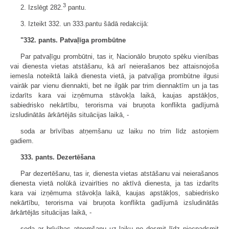
3
2. Izslēgt 282.
pantu.
3. Izteikt 332. un 333.pantu šādā redakcijā:
"332. pants. Patvaļīga prombūtne
Par patvaļīgu prombūtni, tas ir, Nacionālo bruņoto spēku vienības
vai dienesta vietas atstāšanu, kā arī neierašanos bez attaisnojoša
iemesla noteiktā laikā dienesta vietā, ja patvaļīga prombūtne ilgusi
vairāk par vienu diennakti, bet ne ilgāk par trim diennaktīm un ja tas
izdarīts kara vai izņēmuma stāvokļa laikā, kaujas apstākļos,
sabiedrisko nekārtību, terorisma vai bruņota konflikta gadījumā
izsludinātās ārkārtējās situācijas laikā, -
soda ar brīvības atņemšanu uz laiku no trim līdz astoņiem
gadiem.
333. pants. Dezertēšana
Par dezertēšanu, tas ir, dienesta vietas atstāšanu vai neierašanos
dienesta vietā nolūkā izvairīties no aktīvā dienesta, ja tas izdarīts
kara vai izņēmuma stāvokļa laikā, kaujas apstākļos, sabiedrisko
nekārtību, terorisma vai bruņota konflikta gadījumā izsludinātās
ārkārtējās situācijas laikā, -
soda ar brīvības atņemšanu uz laiku no desmit līdz piecpadsmit