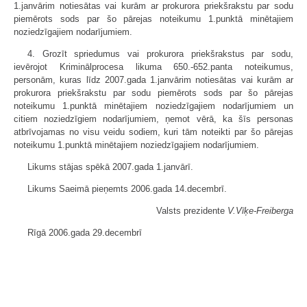
1.janvārim notiesātas vai kurām ar prokurora priekšrakstu par sodu
piemērots sods par šo pārejas noteikumu 1.punktā minētajiem
noziedzīgajiem nodarījumiem.
4. Grozīt spriedumus vai prokurora priekšrakstus par sodu,
ievērojot Kriminālprocesa likuma 650.-652.panta noteikumus,
personām, kuras līdz 2007.gada 1.janvārim notiesātas vai kurām ar
prokurora priekšrakstu par sodu piemērots sods par šo pārejas
noteikumu 1.punktā minētajiem noziedzīgajiem nodarījumiem un
citiem noziedzīgiem nodarījumiem, ņemot vērā, ka šīs personas
atbrīvojamas no visu veidu sodiem, kuri tām noteikti par šo pārejas
noteikumu 1.punktā minētajiem noziedzīgajiem nodarījumiem.
Likums stājas spēkā 2007.gada 1.janvārī.
Likums Saeimā pieņemts 2006.gada 14.decembrī.
Valsts prezidente
V.Vīķe-Freiberga
Rīgā 2006.gada 29.decembrī