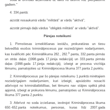
gadiem."
4. 334.pantā:
aizstāt nosaukumā vārdu "militārā" ar vārdu "aktīvā";
aizstāt pirmajā daļā vārdus "obligātā militārā" ar vārdu "aktīvā".
Pārejas noteikumi
1. Pirmstiesas izmeklēšanas iestāžu, prokuratūras un tiesu
lietvedībā esošos kriminālprocesus par noziedzīgiem nodarījumiem,
3
kas kvalificēti pēc Krimināllikuma 282., 282.
panta, 332.panta pirmās
un otrās daļas (1998.gada 17.jūnija redakcijā) un 333.panta pirmās
daļas (1998.gada 17.jūnija redakcijā), izbeigt ar procesa virzītāja
lēmumu, pamatojoties uz Kriminālprocesa likuma 377.panta 2.punktu.
2. Kriminālprocesus par šo pārejas noteikumu 1.punktā minētajiem
noziedzīgajiem nodarījumiem, kuri izbeigti, apsūdzēto nosacīti
atbrīvojot no kriminālatbildības, bet lēmums nav stājies spēkā pilnā
apjomā, izbeigt ar prokurora lēmumu, pamatojoties uz Kriminālprocesa
likuma 377.panta 2.punktu.
3. Atbrīvot no soda izciešanas, ievērojot Kriminālprocesa likuma
650.-652.panta noteikumus, personas, kuras līdz 2007.gada