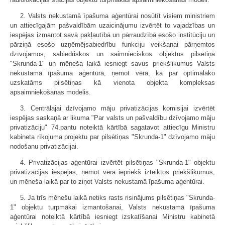
2. Valsts nekustamā īpašuma aģentūrai nosūtīt visiem ministriem
un attiecīgajām pašvaldībām uzaicinājumu izvērtēt to vajadzības un
iespējas izmantot savā pakļautībā un pārraudzībā esošo institūciju un
pārziņā esošo uzņēmējsabiedrību funkciju veikšanai pārņemtos
dzīvojamos, sabiedriskos un saimnieciskos objektus pilsētiņā
"Skrunda-1" un mēneša laikā iesniegt savus priekšlikumus Valsts
nekustamā īpašuma aģentūrā, ņemot vērā, ka par optimālāko
uzskatāms pilsētiņas kā vienota objekta kompleksas
apsaimniekošanas modelis.
3. Centrālajai dzīvojamo māju privatizācijas komisijai izvērtēt
iespējas saskaņā ar likuma "Par valsts un pašvaldību dzīvojamo māju
privatizāciju" 74.pantu noteiktā kārtībā sagatavot attiecīgu Ministru
kabineta rīkojuma projektu par pilsētiņas "Skrunda-1" dzīvojamo māju
nodošanu privatizācijai.
4. Privatizācijas aģentūrai izvērtēt pilsētiņas "Skrunda-1" objektu
privatizācijas iespējas, ņemot vērā iepriekš izteiktos priekšlikumus,
un mēneša laikā par to ziņot Valsts nekustamā īpašuma aģentūrai.
5. Ja trīs mēnešu laikā netiks rasts risinājums pilsētiņas "Skrunda-
1" objektu turpmākai izmantošanai, Valsts nekustamā īpašuma
aģentūrai noteiktā kārtībā iesniegt izskatīšanai Ministru kabinetā