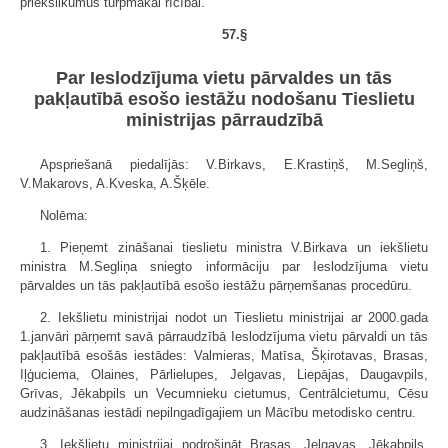
priekšlikumus turpmākai rīcībai.
57.§
Par Ieslodzījuma vietu pārvaldes un tās
pakļautībā esošo iestāžu nodošanu Tieslietu
ministrijas pārraudzībā
Apspriešanā piedalījās: V.Birkavs, E.Krastiņš, M.Segliņš,
V.Makarovs, A.Kveska, A.Šķēle.
Nolēma:
1. Pieņemt zināšanai tieslietu ministra V.Birkava un iekšlietu
ministra M.Segliņa sniegto informāciju par Ieslodzījuma vietu
pārvaldes un tās pakļautībā esošo iestāžu pārņemšanas procedūru.
2. Iekšlietu ministrijai nodot un Tieslietu ministrijai ar 2000.gada
1.janvāri pārņemt savā pārraudzībā Ieslodzījuma vietu pārvaldi un tās
pakļautībā esošās iestādes: Valmieras, Matīsa, Šķirotavas, Brasas,
Iļģuciema, Olaines, Pārlielupes, Jelgavas, Liepājas, Daugavpils,
Grīvas, Jēkabpils un Vecumnieku cietumus, Centrālcietumu, Cēsu
audzināšanas iestādi nepilngadīgajiem un Mācību metodisko centru.
3. Iekšlietu ministrijai nodrošināt Brasas, Jelgavas, Jēkabpils,