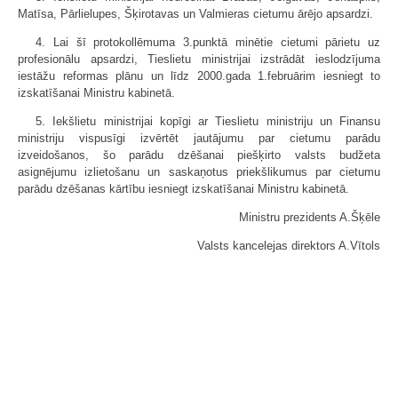
Matīsa, Pārlielupes, Šķirotavas un Valmieras cietumu ārējo apsardzi.
4. Lai šī protokollēmuma 3.punktā minētie cietumi pārietu uz
profesionālu apsardzi, Tieslietu ministrijai izstrādāt ieslodzījuma
iestāžu reformas plānu un līdz 2000.gada 1.februārim iesniegt to
izskatīšanai Ministru kabinetā.
5. Iekšlietu ministrijai kopīgi ar Tieslietu ministriju un Finansu
ministriju vispusīgi izvērtēt jautājumu par cietumu parādu
izveidošanos, šo parādu dzēšanai piešķirto valsts budžeta
asignējumu izlietošanu un saskaņotus priekšlikumus par cietumu
parādu dzēšanas kārtību iesniegt izskatīšanai Ministru kabinetā.
Ministru prezidents A.Šķēle
Valsts kancelejas direktors A.Vītols