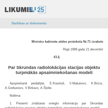
Darbības ar dokumentu
Ministru kabineta sēdes protokola Nr.71 izraksts
Rīgā 1999.gada 21.decembrī
43.§
Par Skrundas radiolokācijas stacijas objektu
turpmākās apsaimniekošanas modeli
Apspriešanā piedalījās: E.Krastiņš, V.Makarovs, K.Bricis,
A.Gorbunovs, V.Birkavs, A.Šķēle.
Nolēma:
1. Pieņemt zināšanai sniegto informāciju par Skrundas
radiolokācijas stacijas objektu turpmākās apsaimniekošanas modeli.