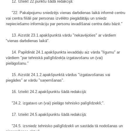
12. Izteikt 22.punktu šādā redakcijā:
"22. Pakalpojumu sniedzējs vienas darbdienas laikā informē centru
vai centra filiāli par personas izvēlēto piegādātāju un sniedz
nepieciešamo informāciju par personu ievadīšanai centra datu bāzē."
13. Aizstāt 23.1.apakšpunktā vārdu "nekavējoties" ar vārdiem
"vienas darbdienas laikā".
14. Papildināt 24.1.apakšpunkta ievaddaļu aiz vārda "līgumu" ar
vārdiem "par tehniskā palīglīdzekļa izgatavošanu un (vai)
pielāgošanu."
15. Aizstāt 24.1.2.apakšpunktā vārdus "izgatavošanas vai
piegādes" ar vārdu "saņemšanas".
16. Izteikt 24.2.apakšpunktu šādā redakcijā:
"24.2. izgatavo un (vai) pielāgo tehnisko palīglīdzekli;".
17. Izteikt 24.5.apakšpunktu šādā redakcijā:
"24.5. izsniedz tehnisko palīglīdzekli un sastāda tā nodošanas un