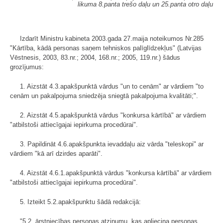
likuma 8.panta trešo daļu un 25.panta otro daļu
Izdarīt Ministru kabineta 2003.gada 27.maija noteikumos Nr.285
"Kārtība, kādā personas saņem tehniskos palīglīdzekļus" (Latvijas
Vēstnesis, 2003, 83.nr.; 2004, 168.nr.; 2005, 119.nr.) šādus
grozījumus:
1. Aizstāt 4.3.apakšpunktā vārdus "un to cenām" ar vārdiem "to
cenām un pakalpojuma sniedzēja sniegtā pakalpojuma kvalitāti;".
2. Aizstāt 4.5.apakšpunktā vārdus "konkursa kārtībā" ar vārdiem
"atbilstoši attiecīgajai iepirkuma procedūrai".
3. Papildināt 4.6.apakšpunkta ievaddaļu aiz vārda "teleskopi" ar
vārdiem "kā arī dzirdes aparāti".
4. Aizstāt 4.6.1.apakšpunktā vārdus "konkursa kārtībā" ar vārdiem
"atbilstoši attiecīgajai iepirkuma procedūrai".
5. Izteikt 5.2.apakšpunktu šādā redakcijā:
"5.2. ārstniecības personas atzinumu, kas apliecina personas