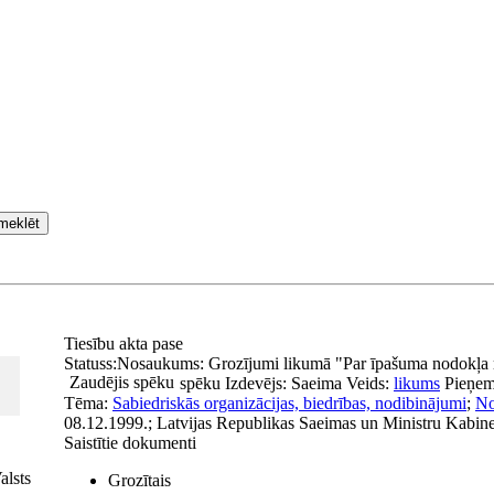
meklēt
Tiesību akta pase
Statuss:
Nosaukums:
Grozījumi likumā "Par īpašuma nodokļa 
Zaudējis spēku
spēku
Izdevējs:
Saeima
Veids:
likums
Pieņem
Tēma:
Sabiedriskās organizācijas, biedrības, nodibinājumi
;
No
08.12.1999.; Latvijas Republikas Saeimas un Ministru Kabine
Saistītie dokumenti
alsts
Grozītais