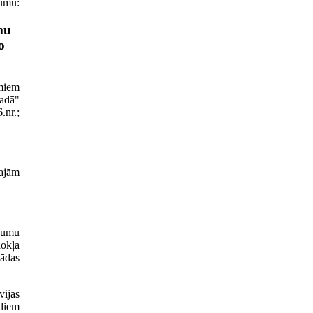
kumu:
mu
o
miem
adā"
.nr.;
ajām
ikumu
dokļa
šādas
ijas
rdiem