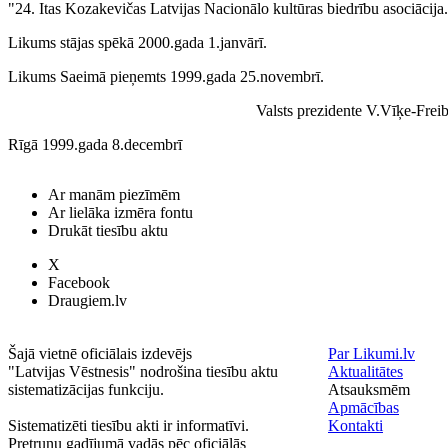
"24. Itas Kozakevičas Latvijas Nacionālo kultūras biedrību asociācija
Likums stājas spēkā 2000.gada 1.janvārī.
Likums Saeimā pieņemts 1999.gada 25.novembrī.
Valsts prezidente V.Vīķe-Frei
Rīgā 1999.gada 8.decembrī
Ar manām piezīmēm
Ar lielāka izmēra fontu
Drukāt tiesību aktu
X
Facebook
Draugiem.lv
Šajā vietnē oficiālais izdevējs
Par Likumi.lv
"Latvijas Vēstnesis" nodrošina tiesību aktu
Aktualitātes
sistematizācijas funkciju.
Atsauksmēm
Apmācības
Sistematizēti tiesību akti ir informatīvi.
Kontakti
Pretrunu gadījumā vadās pēc oficiālās