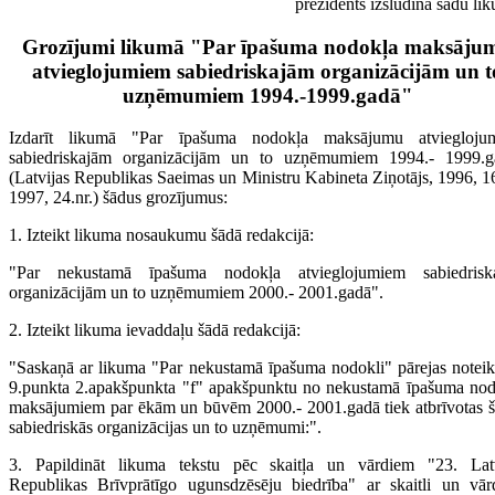
prezidents izsludina šādu li
Grozījumi likumā "Par īpašuma nodokļa maksāju
atvieglojumiem sabiedriskajām organizācijām un t
uzņēmumiem 1994.-1999.gadā"
Izdarīt likumā "Par īpašuma nodokļa maksājumu atviegloju
sabiedriskajām organizācijām un to uzņēmumiem 1994.- 1999.g
(Latvijas Republikas Saeimas un Ministru Kabineta Ziņotājs, 1996, 16
1997, 24.nr.) šādus grozījumus:
1. Izteikt likuma nosaukumu šādā redakcijā:
"Par nekustamā īpašuma nodokļa atvieglojumiem sabiedrisk
organizācijām un to uzņēmumiem 2000.- 2001.gadā".
2. Izteikt likuma ievaddaļu šādā redakcijā:
"Saskaņā ar likuma "Par nekustamā īpašuma nodokli" pārejas note
9.punkta 2.apakšpunkta "f" apakšpunktu no nekustamā īpašuma no
maksājumiem par ēkām un būvēm 2000.- 2001.gadā tiek atbrīvotas 
sabiedriskās organizācijas un to uzņēmumi:".
3. Papildināt likuma tekstu pēc skaitļa un vārdiem "23. Latv
Republikas Brīvprātīgo ugunsdzēsēju biedrība" ar skaitli un vā