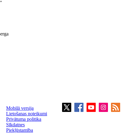
."
berga
Mobilā versija
Lietošanas noteikumi
Privātuma politika
Sīkdatnes
Piekļūstamība