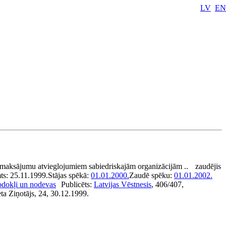
LV
EN
maksājumu atvieglojumiem sabiedriskajām organizācijām ..
zaudējis
ts:
25.11.1999.
Stājas spēkā:
01.01.2000.
Zaudē spēku:
01.01.2002.
dokļi un nodevas
Publicēts:
Latvijas Vēstnesis
, 406/407,
ta Ziņotājs, 24, 30.12.1999.