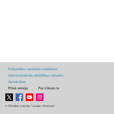
Pašvaldību saistošie noteikumi
Administratīvās atbildības ceļvedis
Apmācības
Pilnā versija
Par Likumi.lv
© Oficiālais izdevējs "Latvijas Vēstnesis"