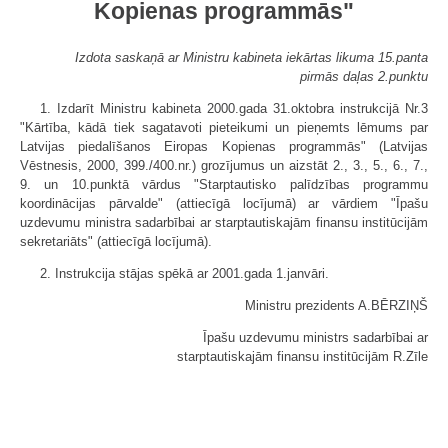
Kopienas programmās"
Izdota saskaņā ar Ministru kabineta iekārtas likuma 15.panta
pirmās daļas 2.punktu
1. Izdarīt Ministru kabineta 2000.gada 31.oktobra instrukcijā Nr.3
"Kārtība, kādā tiek sagatavoti pieteikumi un pieņemts lēmums par
Latvijas piedalīšanos Eiropas Kopienas programmās" (Latvijas
Vēstnesis, 2000, 399./400.nr.) grozījumus un aizstāt 2., 3., 5., 6., 7.,
9. un 10.punktā vārdus "Starptautisko palīdzības programmu
koordinācijas pārvalde" (attiecīgā locījumā) ar vārdiem "Īpašu
uzdevumu ministra sadarbībai ar starptautiskajām finansu institūcijām
sekretariāts" (attiecīgā locījumā).
2. Instrukcija stājas spēkā ar 2001.gada 1.janvāri.
Ministru prezidents A.BĒRZIŅŠ
Īpašu uzdevumu ministrs sadarbībai ar
starptautiskajām finansu institūcijām R.Zīle