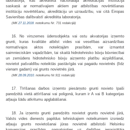
laboratorija, kas akreditēta nacionālajā akreditācijas institūcijā
saskaņā ar normatīvajiem aktiem par atbilstības novērtēšanas
institūciju novērtēšanu, akreditāciju un uzraudzību, vai citā Eiropas
Savienības dalībvalstī akreditēta laboratorija.
(MK
27.11.2018.
noteikumu Nr. 731 redakcijā)
16. No virszemes ūdensobjekta vai ostu akvatorijas izņemto
grunti, kuras kvalitāte atbilst vides vai veselības aizsardzības
normatīvajos aktos noteiktajām prasībām, var izmantot
saimnieciskām vajadzībām, tai skaitā hidrotehnisko būvju būvniecībai
un zemūdens hidrotehnisko būvju aizņemto platību aizpildīšanai,
novietot pašvaldību noteiktās pastāvīgās vai pagaidu novietnēs (līdz
vienam gadam) vai grunts novietnēs jūrā.
(MK
28.09.2010.
noteikumu Nr.911 redakcijā)
17. Tīrīšanas darbos izņemto piesārņoto grunti novieto īpaši
paredzētā vietā attīrīšanai vai poligonā, kuram ir A vai B kategorijas
atļauja šādu atkritumu apglabāšanai.
18. Ja izņemto grunti paredzēts novietot grunts novietnē jūrā,
Valsts vides dienests papildus tehniskajiem noteikumiem izsniedz
atļauju grunts novietošanai jūras novietnē atbilstoši Helsinku
konvencijas prasībām, pamatojoties uz darbības ierosinātāja