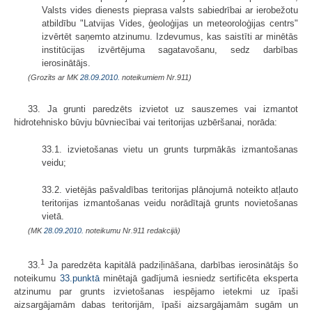
Valsts vides dienests pieprasa valsts sabiedrībai ar ierobežotu
atbildību "Latvijas Vides, ģeoloģijas un meteoroloģijas centrs"
izvērtēt saņemto atzinumu. Izdevumus, kas saistīti ar minētās
institūcijas izvērtējuma sagatavošanu, sedz darbības
ierosinātājs.
(Grozīts ar MK
28.09.2010.
noteikumiem Nr.911)
33. Ja grunti paredzēts izvietot uz sauszemes vai izmantot
hidrotehnisko būvju būvniecībai vai teritorijas uzbēršanai, norāda:
33.1. izvietošanas vietu un grunts turpmākās izmantošanas
veidu;
33.2. vietējās pašvaldības teritorijas plānojumā noteikto atļauto
teritorijas izmantošanas veidu norādītajā grunts novietošanas
vietā.
(MK
28.09.2010.
noteikumu Nr.911 redakcijā)
1
33.
Ja paredzēta kapitālā padziļināšana, darbības ierosinātājs šo
noteikumu
33.punktā
minētajā gadījumā iesniedz sertificēta eksperta
atzinumu par grunts izvietošanas iespējamo ietekmi uz īpaši
aizsargājamām dabas teritorijām, īpaši aizsargājamām sugām un