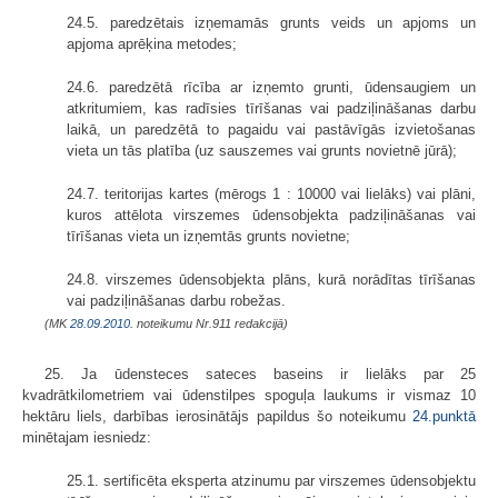
24.5. paredzētais izņemamās grunts veids un apjoms un
apjoma aprēķina metodes;
24.6. paredzētā rīcība ar izņemto grunti, ūdensaugiem un
atkritumiem, kas radīsies tīrīšanas vai padziļināšanas darbu
laikā, un paredzētā to pagaidu vai pastāvīgās izvietošanas
vieta un tās platība (uz sauszemes vai grunts novietnē jūrā);
24.7. teritorijas kartes (mērogs 1 : 10000 vai lielāks) vai plāni,
kuros attēlota virszemes ūdensobjekta padziļināšanas vai
tīrīšanas vieta un izņemtās grunts novietne;
24.8. virszemes ūdensobjekta plāns, kurā norādītas tīrīšanas
vai padziļināšanas darbu robežas.
(MK
28.09.2010.
noteikumu Nr.911 redakcijā)
25. Ja ūdensteces sateces baseins ir lielāks par 25
kvadrātkilometriem vai ūdenstilpes spoguļa laukums ir vismaz 10
hektāru liels, darbības ierosinātājs papildus šo noteikumu
24.punktā
minētajam iesniedz:
25.1. sertificēta eksperta atzinumu par virszemes ūdensobjektu