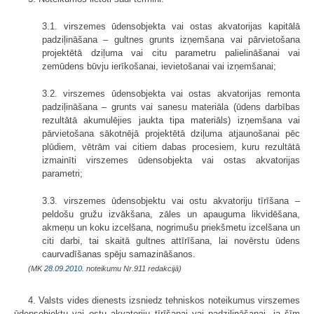
3.1. virszemes ūdensobjekta vai ostas akvatorijas kapitālā
padziļināšana – gultnes grunts izņemšana vai pārvietošana
projektētā dziļuma vai citu parametru palielināšanai vai
zemūdens būvju ierīkošanai, ievietošanai vai izņemšanai;
3.2. virszemes ūdensobjekta vai ostas akvatorijas remonta
padziļināšana – grunts vai sanesu materiāla (ūdens darbības
rezultātā akumulējies jaukta tipa materiāls) izņemšana vai
pārvietošana sākotnējā projektētā dziļuma atjaunošanai pēc
plūdiem, vētrām vai citiem dabas procesiem, kuru rezultātā
izmainīti virszemes ūdensobjekta vai ostas akvatorijas
parametri;
3.3. virszemes ūdensobjektu vai ostu akvatoriju tīrīšana –
peldošu gružu izvākšana, zāles un apauguma likvidēšana,
akmeņu un koku izcelšana, nogrimušu priekšmetu izcelšana un
citi darbi, tai skaitā gultnes attīrīšana, lai novērstu ūdens
caurvadīšanas spēju samazināšanos.
(MK
28.09.2010.
noteikumu Nr.911 redakcijā)
4. Valsts vides dienests izsniedz tehniskos noteikumus virszemes
ūdensobjektu vai ostu akvatoriju tīrīšanai vai padziļināšanai, ja šīm