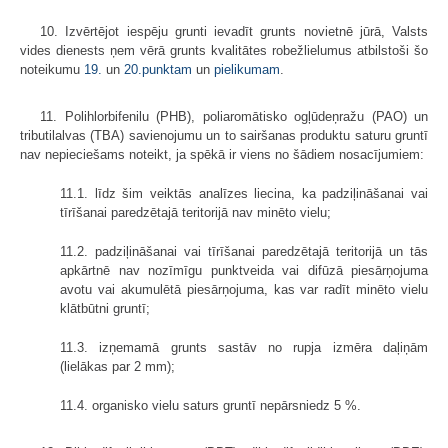
10. Izvērtējot iespēju grunti ievadīt grunts novietnē jūrā, Valsts
vides dienests ņem vērā grunts kvalitātes robežlielumus atbilstoši šo
noteikumu
19.
un
20.punktam
un
pielikumam
.
11. Polihlorbifenilu (PHB), poliaromātisko ogļūdeņražu (PAO) un
tributilalvas (TBA) savienojumu un to sairšanas produktu saturu gruntī
nav nepieciešams noteikt, ja spēkā ir viens no šādiem nosacījumiem:
11.1. līdz šim veiktās analīzes liecina, ka padziļināšanai vai
tīrīšanai paredzētajā teritorijā nav minēto vielu;
11.2. padziļināšanai vai tīrīšanai paredzētajā teritorijā un tās
apkārtnē nav nozīmīgu punktveida vai difūzā piesārņojuma
avotu vai akumulētā piesārņojuma, kas var radīt minēto vielu
klātbūtni gruntī;
11.3. izņemamā grunts sastāv no rupja izmēra daļiņām
(lielākas par 2 mm);
11.4. organisko vielu saturs gruntī nepārsniedz 5 %.