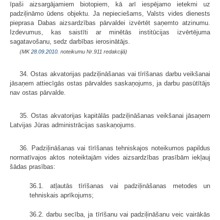
īpaši aizsargājamiem biotopiem, kā arī iespējamo ietekmi uz
padziļināmo ūdens objektu. Ja nepieciešams, Valsts vides dienests
pieprasa Dabas aizsardzības pārvaldei izvērtēt saņemto atzinumu.
Izdevumus, kas saistīti ar minētās institūcijas izvērtējuma
sagatavošanu, sedz darbības ierosinātājs.
(MK
28.09.2010.
noteikumu Nr.911 redakcijā)
34. Ostas akvatorijas padziļināšanas vai tīrīšanas darbu veikšanai
jāsaņem attiecīgās ostas pārvaldes saskaņojums, ja darbu pasūtītājs
nav ostas pārvalde.
35. Ostas akvatorijas kapitālās padziļināšanas veikšanai jāsaņem
Latvijas Jūras administrācijas saskaņojums.
36. Padziļināšanas vai tīrīšanas tehniskajos noteikumos papildus
norma­tīvajos aktos noteiktajām vides aizsardzības prasībām iekļauj
šādas prasības:
36.1. atļautās tīrīšanas vai padziļināšanas metodes un
tehniskais aprīkojums;
36.2. darbu secība, ja tīrīšanu vai padziļināšanu veic vairākās