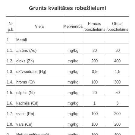
Grunts kvalitātes robežlielumi
Nr.
Pirmais
Otrais
Viela
Mērvienība
p.k.
robežlielums
robežlielums
1.
Metāli
1.1.
arsēns (As)
mg/kg
20
30
1.2.
cinks (Zn)
mg/kg
200
400
1.3.
dzīvsudrabs (Hg)
mg/kg
0,5
1,5
1.4.
hroms (Cr)
mg/kg
100
300
1.5.
niķelis (Ni)
mg/kg
20
50
1.6.
kadmijs (Cd)
mg/kg
1
3
1.7.
svins (Pb)
mg/kg
100
200
1.8.
varš (Cu)
mg/kg
100
200
2.
Naftas ogļūdeņraži
mg/kg
100
400