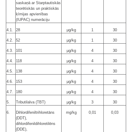
saskaņā ar Starptautiskās
teorētiskās un praktiskās
ķīmijas apvienības
(IUPAC) numerāciju
4.1.
28
µg/kg
1
30
4.2.
52
µg/kg
1
30
4.3.
101
µg/kg
4
30
4.4.
118
µg/kg
4
30
4.5.
138
µg/kg
4
30
4.6.
153
µg/kg
4
30
4.7.
180
µg/kg
4
30
5.
Tributilalva (TBT)
µg/kg
3
30
6.
Dihlordifeniltrihloretāns
mg/kg
0,01
0,03
(DDT),
dihlordifenildihloretilēns
(DDE),