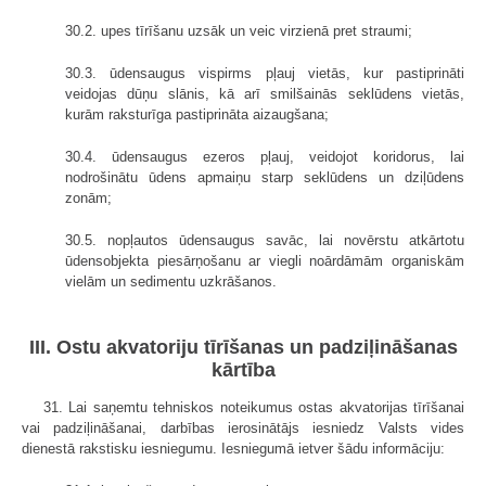
30.2. upes tīrīšanu uzsāk un veic virzienā pret straumi;
30.3. ūdensaugus vispirms pļauj vietās, kur pastiprināti
veidojas dūņu slānis, kā arī smilšainās seklūdens vietās,
kurām raksturīga pastiprināta aizaugšana;
30.4. ūdensaugus ezeros pļauj, veidojot koridorus, lai
nodrošinātu ūdens apmaiņu starp seklūdens un dziļūdens
zonām;
30.5. nopļautos ūdensaugus savāc, lai novērstu atkārtotu
ūdensobjekta piesārņošanu ar viegli noārdāmām organiskām
vielām un sedimentu uzkrāšanos.
III. Ostu akvatoriju tīrīšanas un padziļināšanas
kārtība
31. Lai saņemtu tehniskos noteikumus ostas akvatorijas tīrīšanai
vai padziļināšanai, darbības ierosinātājs iesniedz Valsts vides
dienestā rakstisku iesniegumu. Iesniegumā ietver šādu informāciju: