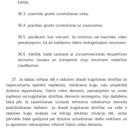
kārtās;
36.3. izņemtās grunts izvietošanas vieta;
36.4. prasības grunts izvietošanai uz sauszemes;
36.5. pasākumi, kas veicami, lai novērstu vai mazinātu vides
piesārņojumu, kā arī kaitējumu ūdens bioloģiskajiem resursiem;
36.6. kārtībā, kādā saskaņā ar zivsaimnieciskās ekspertīzes
atzinumu nosaka un kompensē zivju resursiem nodarītos
zaudējumus.
37. Ja dabas stihijas dēļ ir radušies draudi kuģošanas drošībai un
nepieciešama iepriekš neplānota, steidzama kuģu ceļu projektētā
dziļuma atjaunošana, Valsts vides dienests, pamatojoties uz ostas
kapteiņa vai kuģošanas drošības dienesta iesniegumu, triju darbdienu
laikā pēc tā saņemšanas izsniedz tehniskos noteikumus remonta
padziļināšanas darbiem. Ja draudi kuģošanas drošībai vai videi ir
radušies kuģu avārijas vai līdzīgu ārkārtas situāciju dēļ, ostas
pārvalde šādā gadījumā par dziļuma uzturēšanas darbu veikšanu un
to apmēriem nekavējoties informē Valsts vides dienestu.