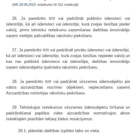
(MK
28.09.2010.
noteikumu Nr.911 redakcijā)
26. Ja paredzēts tīrīt vai padziļināt publisko ūdensteci vai
ūdenstilpi, kā arī ūdensteci vai ūdenstilpi, kurā zvejas tiesības pieder
valstij, pirms tehnisko noteikumu saņemšanas darbības ierosinātājs
saņem vietējās pašvaldības rakstisku piekrišanu.
27. Ja paredzēts tīrīt vai padziļināt privātu ūdensteci vai ūdenstilpi,
kā arī ūdensteci vai ūdenstilpi, kurā zvejas tiesības nepieder valstij un
kas nav publiskā ūdenstece vai ūdenstilpe, darbības ierosinātājs
saņem ūdensobjekta īpašnieka rakstisku piekrišanu.
28. Ja paredzēts tīrīt vai padziļināt virszemes ūdensobjektu pie
valsts aizsardzības nozīmes objektiem, nepieciešams saņemt
Aizsardzības ministrijas rakstisku piekrišanu.
29. Tehniskajos noteikumos virszemes ūdensobjektu tīrīšanai un
padziļināšanai papildus vides aizsardzības normatīvajos aktos
noteiktajām prasībām iekļauj šādus nosacījumus:
29.1. plānotās darbības izpildes laiks un vieta;