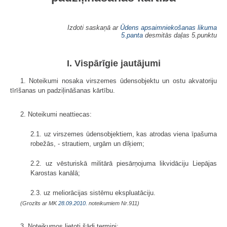
Izdoti saskaņā ar
Ūdens apsaimniekošanas likuma
5.panta
desmitās daļas 5.punktu
I. Vispārīgie jautājumi
1. Noteikumi nosaka virszemes ūdensobjektu un ostu akvatoriju
tīrīšanas un padziļināšanas kārtību.
2. Noteikumi neattiecas:
2.1. uz virszemes ūdensobjektiem, kas atrodas viena īpašuma
robežās, - strautiem, urgām un dīķiem;
2.2. uz vēsturiskā militārā piesārņojuma likvidāciju Liepājas
Karostas kanālā;
2.3. uz meliorācijas sistēmu ekspluatāciju.
(Grozīts ar MK
28.09.2010.
noteikumiem Nr.911)
3. Noteikumos lietoti šādi termini: