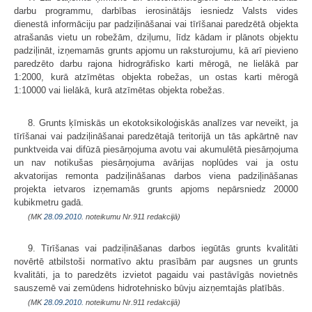
darbu programmu, darbības ierosinātājs iesniedz Valsts vides
dienestā informāciju par padziļināšanai vai tīrīšanai paredzētā objekta
atrašanās vietu un robežām, dziļumu, līdz kādam ir plānots objektu
padziļināt, izņemamās grunts apjomu un raksturojumu, kā arī pievieno
paredzēto darbu rajona hidrogrāfisko karti mērogā, ne lielākā par
1:2000, kurā atzīmētas objekta robežas, un ostas karti mērogā
1:10000 vai lielākā, kurā atzīmētas objekta robežas.
8. Grunts ķīmiskās un ekotoksikoloģiskās analīzes var neveikt, ja
tīrīšanai vai padziļināšanai paredzētajā teritorijā un tās apkārtnē nav
punktveida vai difūzā piesārņojuma avotu vai akumulētā piesārņojuma
un nav notikušas piesārņojuma avārijas noplūdes vai ja ostu
akvatorijas remonta padziļināšanas darbos viena padziļināšanas
projekta ietvaros izņemamās grunts apjoms nepārsniedz 20000
kubikmetru gadā.
(MK
28.09.2010.
noteikumu Nr.911 redakcijā)
9. Tīrīšanas vai padziļināšanas darbos iegūtās grunts kvalitāti
novērtē atbilstoši normatīvo aktu prasībām par augsnes un grunts
kvalitāti, ja to paredzēts izvietot pagaidu vai pastāvīgās novietnēs
sauszemē vai zemūdens hidrotehnisko būvju aizņemtajās platībās.
(MK
28.09.2010.
noteikumu Nr.911 redakcijā)