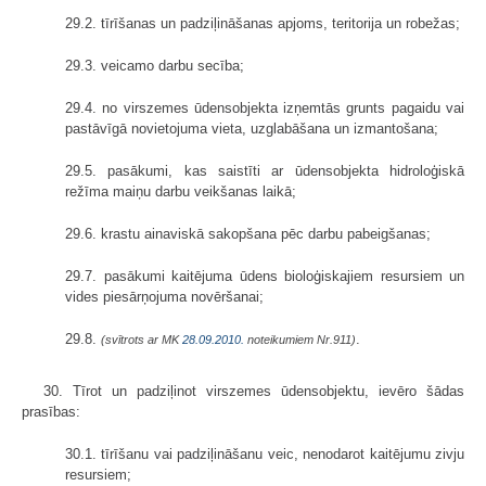
29.2. tīrīšanas un padziļināšanas apjoms, teritorija un robežas;
29.3. veicamo darbu secība;
29.4. no virszemes ūdensobjekta izņemtās grunts pagaidu vai
pastāvīgā novietojuma vieta, uzglabāšana un izmantošana;
29.5. pasākumi, kas saistīti ar ūdensobjekta hidroloģiskā
režīma maiņu darbu veikšanas laikā;
29.6. krastu ainaviskā sakopšana pēc darbu pabeigšanas;
29.7. pasākumi kaitējuma ūdens bioloģiskajiem resursiem un
vides piesārņojuma novēršanai;
29.8.
.
(svītrots ar MK
28.09.2010.
noteikumiem Nr.911)
30. Tīrot un padziļinot virszemes ūdensobjektu, ievēro šādas
prasības:
30.1. tīrīšanu vai padziļināšanu veic, nenodarot kaitējumu zivju
resursiem;