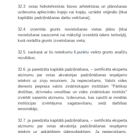
32.3. ostas hidrotehniskās būves arhitektūras un plānošanas
uzdevuma apliecinātu kopiju vai kopiju, uzrādot oriģinālu (tikai
kapitālās padziļināšanas darbu veikšanai);
32.4. izņemtās grunts novietošanas vietas plānu (tikai
novietošanai sauszemē vai mākslīgi izveidotā ūdens teritorijā),
kurā norādīta grunts izvietošanas vieta;
32.5. saskaņā ar šo noteikumu
6.punktu
veikto grunts analīžu
rezultātus;
32.6. ja paredzēta kapitālā padziļināšana, – sertificēta eksperta
atzinumu par ostas akvatorijas padziļināšanas iespējamo
ietekmi uz zivju resursiem. Ja nepieciešams, Valsts vides
dienests pieprasa valsts zinātniskajam institūtam "Pārtikas
drošības, dzīvnieku veselības un vides zinātniskais institūts"
izvērtēt saņemto atzinumu. Izdevumus, kas saistīti ar minētās
institūcijas izvērtējuma sagatavošanu, sedz darbības
ierosinātājs;
32.7. ja paredzēta kapitālā padziļināšana, – sertificēta eksperta
atzinumu par ostas akvatorija padziļināšanas iespējamo
ietekmi uz apkārtējiem ūdensobjektiem. Ja nepieciešams,