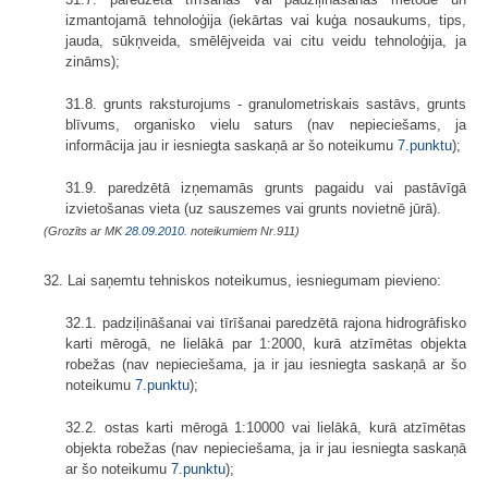
izmantojamā tehnoloģija (iekārtas vai kuģa nosaukums, tips,
jauda, sūkņveida, smēlējveida vai citu veidu tehnoloģija, ja
zināms);
31.8. grunts raksturojums - granulometriskais sastāvs, grunts
blīvums, organisko vielu saturs (nav nepieciešams, ja
informācija jau ir iesniegta saskaņā ar šo noteikumu
7.punktu
);
31.9. paredzētā izņemamās grunts pagaidu vai pastāvīgā
izvietošanas vieta (uz sauszemes vai grunts novietnē jūrā).
(Grozīts ar MK
28.09.2010.
noteikumiem Nr.911)
32. Lai saņemtu tehniskos noteikumus, iesniegumam pievieno:
32.1. padziļināšanai vai tīrīšanai paredzētā rajona hidrogrāfisko
karti mērogā, ne lielākā par 1:2000, kurā atzīmētas objekta
robežas (nav nepieciešama, ja ir jau iesniegta saskaņā ar šo
noteikumu
7.punktu
);
32.2. ostas karti mērogā 1:10000 vai lielākā, kurā atzīmētas
objekta robežas (nav nepieciešama, ja ir jau iesniegta saskaņā
ar šo noteikumu
7.punktu
);