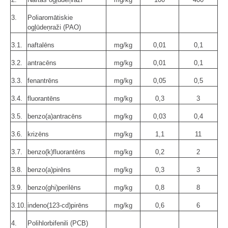
3.
Poliaromātiskie
ogļūdeņraži (PAO)
3.1.
naftalēns
mg/kg
0,01
0,1
3.2.
antracēns
mg/kg
0,01
0,1
3.3.
fenantrēns
mg/kg
0,05
0,5
3.4.
fluorantēns
mg/kg
0,3
3
3.5.
benzo(a)antracēns
mg/kg
0,03
0,4
3.6.
krizēns
mg/kg
1,1
11
3.7.
benzo(k)fluorantēns
mg/kg
0,2
2
3.8.
benzo(a)pirēns
mg/kg
0,3
3
3.9.
benzo(ghi)perilēns
mg/kg
0,8
8
3.10.
indeno(123-cd)pirēns
mg/kg
0,6
6
4.
Polihlorbifenili (PCB)