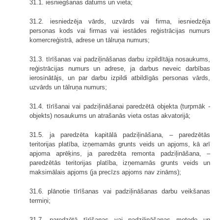
31.1. iesniegšanas datums un vieta;
31.2. iesniedzēja vārds, uzvārds vai firma, iesniedzēja
personas kods vai firmas vai iestādes reģistrācijas numurs
komercreģistrā, adrese un tālruņa numurs;
31.3. tīrīšanas vai padziļināšanas darbu izpildītāja nosaukums,
reģistrācijas numurs un adrese, ja darbus neveic darbības
ierosinātājs, un par darbu izpildi atbildīgās personas vārds,
uzvārds un tālruņa numurs;
31.4. tīrīšanai vai padziļināšanai paredzētā objekta (turpmāk -
objekts) nosaukums un atrašanās vieta ostas akvatorijā;
31.5. ja paredzēta kapitālā padziļināšana, – paredzētās
teritorijas platība, izņemamās grunts veids un apjoms, kā arī
apjoma aprēķins, ja paredzēta remonta padziļināšana, –
paredzētās teritorijas platība, izņemamās grunts veids un
maksimālais apjoms (ja precīzs apjoms nav zināms);
31.6. plānotie tīrīšanas vai padziļināšanas darbu veikšanas
termiņi;
31.7. paredzētā tīrīšanas vai padziļināšanas metode un