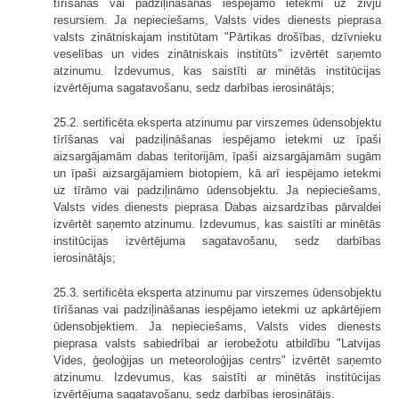
tīrīšanas vai padziļināšanas iespējamo ietekmi uz zivju
resursiem. Ja nepieciešams, Valsts vides dienests pieprasa
valsts zinātniskajam institūtam "Pārtikas drošības, dzīvnieku
veselības un vides zinātniskais institūts" izvērtēt saņemto
atzinumu. Izdevumus, kas saistīti ar minētās institūcijas
izvērtējuma sagatavošanu, sedz darbības ierosinātājs;
25.2. sertificēta eksperta atzinumu par virszemes ūdensobjektu
tīrīšanas vai padziļināšanas iespējamo ietekmi uz īpaši
aizsargājamām dabas teritorijām, īpaši aizsargājamām sugām
un īpaši aizsargājamiem biotopiem, kā arī iespējamo ietekmi
uz tīrāmo vai padziļināmo ūdensobjektu. Ja nepieciešams,
Valsts vides dienests pieprasa Dabas aizsardzības pārvaldei
izvērtēt saņemto atzinumu. Izdevumus, kas saistīti ar minētās
institūcijas izvērtējuma sagatavošanu, sedz darbības
ierosinātājs;
25.3. sertificēta eksperta atzinumu par virszemes ūdensobjektu
tīrīšanas vai padziļināšanas iespējamo ietekmi uz apkārtējiem
ūdensobjektiem. Ja nepieciešams, Valsts vides dienests
pieprasa valsts sabiedrībai ar ierobežotu atbildību "Latvijas
Vides, ģeoloģijas un meteoroloģijas centrs" izvērtēt saņemto
atzinumu. Izdevumus, kas saistīti ar minētās institūcijas
izvērtējuma sagatavošanu, sedz darbības ierosinātājs.