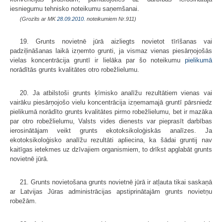
iesniegumu tehnisko noteikumu saņemšanai.
(Grozīts ar MK
28.09.2010.
noteikumiem Nr.911)
19. Grunts novietnē jūrā aizliegts novietot tīrīšanas vai
padziļināšanas laikā izņemto grunti, ja vismaz vienas piesārņojošās
vielas koncentrācija gruntī ir lielāka par šo noteikumu
pielikumā
norādītās grunts kvalitātes otro robežlielumu.
20. Ja atbilstoši grunts ķīmisko analīžu rezultātiem vienas vai
vairāku piesārņojošo vielu koncentrācija izņemamajā gruntī pārsniedz
pielikumā norādīto grunts kvalitātes pirmo robežlielumu, bet ir mazāka
par otro robežlielumu, Valsts vides dienests var pieprasīt darbības
ierosinātājam veikt grunts ekotoksikoloģiskās analīzes. Ja
ekotoksikoloģisko analīžu rezultāti apliecina, ka šādai gruntij nav
kaitīgas ietekmes uz dzīvajiem organismiem, to drīkst apglabāt grunts
novietnē jūrā.
21. Grunts novietošana grunts novietnē jūrā ir atļauta tikai saskaņā
ar Latvijas Jūras administrācijas apstiprinātajām grunts novietņu
robežām.