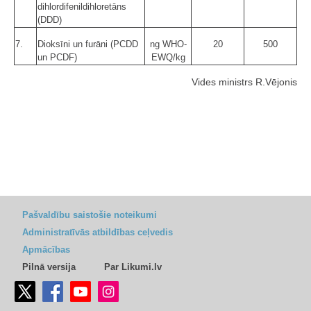
dihlordifenildihloretāns
(DDD)
7.
Dioksīni un furāni (PCDD
ng WHO-
20
500
un PCDF)
EWQ/kg
Vides ministrs R.Vējonis
Pašvaldību saistošie noteikumi
Administratīvās atbildības ceļvedis
Apmācības
Pilnā versija
Par Likumi.lv