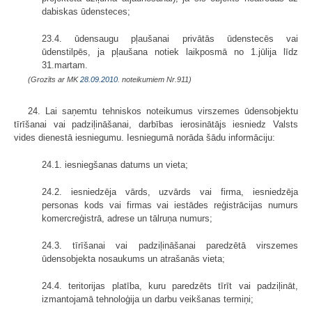
dabiskas ūdensteces;
23.4. ūdensaugu pļaušanai privātās ūdenstecēs vai
ūdenstilpēs, ja pļaušana notiek laikposmā no 1.jūlija līdz
31.martam.
(Grozīts ar MK
28.09.2010.
noteikumiem Nr.911)
24. Lai saņemtu tehniskos noteikumus virszemes ūdensobjektu
tīrīšanai vai padziļināšanai, darbības ierosinātājs iesniedz Valsts
vides dienestā iesniegumu. Iesniegumā norāda šādu informāciju:
24.1. iesniegšanas datums un vieta;
24.2. iesniedzēja vārds, uzvārds vai firma, iesniedzēja
personas kods vai firmas vai iestādes reģistrācijas numurs
komercreģistrā, adrese un tālruņa numurs;
24.3. tīrīšanai vai padziļināšanai paredzētā virszemes
ūdensobjekta nosaukums un atrašanās vieta;
24.4. teritorijas platība, kuru paredzēts tīrīt vai padziļināt,
izmantojamā tehnoloģija un darbu veikšanas termiņi;