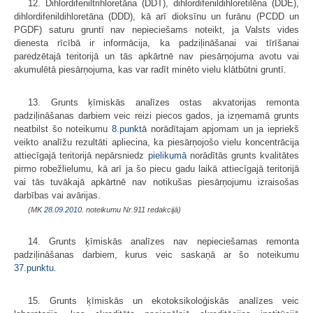
12. Dihlordifeniltrihloretāna (DDT), dihlordifenildihloretilēna (DDE),
dihlordifenildihloretāna (DDD), kā arī dioksīnu un furānu (PCDD un
PGDF) saturu gruntī nav nepieciešams noteikt, ja Valsts vides
dienesta rīcībā ir informācija, ka padziļināšanai vai tīrīšanai
paredzētajā teritorijā un tās apkārtnē nav piesārņojuma avotu vai
akumulētā piesārņojuma, kas var radīt minēto vielu klātbūtni gruntī.
13. Grunts ķīmiskās analīzes ostas akvatorijas remonta
padziļināšanas darbiem veic reizi piecos gados, ja izņemamā grunts
neatbilst šo noteikumu
8.punktā
norādītajam apjomam un ja iepriekš
veikto analīžu rezultāti apliecina, ka piesārņojošo vielu koncentrācija
attiecīgajā teritorijā nepārsniedz
pielikumā
norādītās grunts kvalitātes
pirmo robežlielumu, kā arī ja šo piecu gadu laikā attiecīgajā teritorijā
vai tās tuvākajā apkārtnē nav notikušas piesārņojumu izraisošas
darbības vai avārijas.
(MK
28.09.2010.
noteikumu Nr.911 redakcijā)
14. Grunts ķīmiskās analīzes nav nepieciešamas remonta
padziļināšanas darbiem, kurus veic saskaņā ar šo noteikumu
37.punktu
.
15. Grunts ķīmiskās un ekotoksikoloģiskās analīzes veic