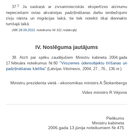
1
37.
Ja saskaņā ar zivsaimnieciskās ekspertīzes atzinumu
nepieciešami ostas akvatorijas padziļināšanas darbu ierobežojumi
zivju nārsta un migrācijas laikā, tie tiek noteikti tikai diennakts
tumšajā laikā.
(MK
28.09.2010.
noteikumu Nr.911 redakcijā)
IV. Noslēguma jautājums
38. Atzīt par spēku zaudējušiem Ministru kabineta 2004.gada
17.februāra noteikumus Nr.80 "
Virszemes ūdensobjektu tīrīšanas un
padziļināšanas kārtība
" (Latvijas Vēstnesis, 2004, 27., 76., 136.nr.).
Ministru prezidenta vietā - ekonomikas ministrs A.Štokenbergs
Vides ministrs R.Vējonis
Pielikums
Ministru kabineta
2006.gada 13.jūnija noteikumiem Nr.475