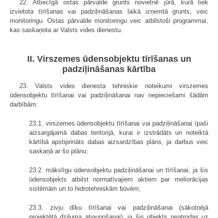
22. Attiecīgā ostas pārvalde grunts novietnē jūrā, kurā tiek
izvietota tīrīšanas vai padziļināšanas laikā izņemtā grunts, veic
monitoringu. Ostas pārvalde monitoringu veic atbilstoši programmai,
kas saskaņota ar Valsts vides dienestu.
II. Virszemes ūdensobjektu tīrīšanas un
padziļināšanas kārtība
23. Valsts vides dienesta tehniskie noteikumi virszemes
ūdensobjektu tīrīšanai vai padziļināšanai nav nepieciešami šādām
darbībām:
23.1. virszemes ūdensobjektu tīrīšanai vai padziļināšanai īpaši
aizsargājamā dabas teritorijā, kurai ir izstrādāts un noteiktā
kārtībā apstiprināts dabas aizsardzības plāns, ja darbus veic
saskaņā ar šo plānu;
23.2. mākslīgu ūdensobjektu padziļināšanai un tīrīšanai, ja šis
ūdensobjekts atbilst normatīvajiem aktiem par meliorācijas
sistēmām un to hidrotehniskām būvēm;
23.3. zivju dīķu tīrīšanai vai padziļināšanai (sākotnējā
projektētā dziļuma atjaunošanai), ja šis objekts neatrodas uz