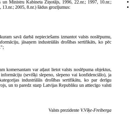
 un Ministru Kabineta Ziņotājs, 1996, 22.nr.; 1997, 10.nr.;
., 13.nr.; 2005, 8.nr.) šādus grozījumus:
kuram savā darbā nepieciešams izmantot valsts noslēpumu,
informāciju, jāsaņem industriālās drošības sertifikāts, ko pēc
.";
ētam komersantam var atļaut lietot valsts noslēpuma objektus,
 informāciju (sevišķi slepeno, slepeno vai konfidenciālo), ja
kategorijas industriālās drošības sertifikātu, ko par derīgu
ojs, un to paredz starp Latvijas Republiku un attiecīgo valsti
Valsts prezidente
V.Vīķe-Freiberga