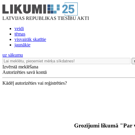
LATVIJAS REPUBLIKAS TIESĪBU AKTI
veidi
tēmas
visvairāk skatītie
jaunākie
uz sākumu
Izvērstā meklēšana
Autorizēties savā kontā
Kādēļ autorizēties vai reģistrēties?
Grozījumi likumā "Par 