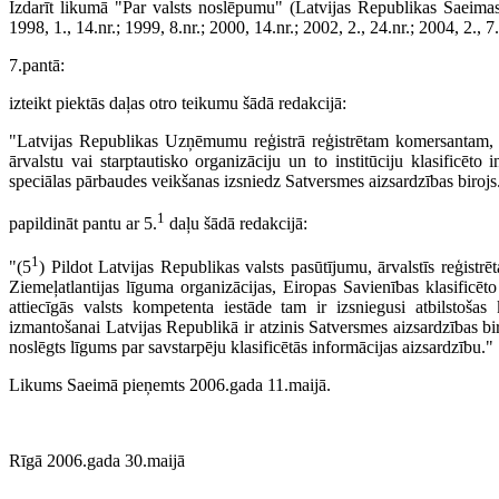
Izdarīt likumā "Par valsts noslēpumu" (Latvijas Republikas Saeimas
1998, 1., 14.nr.; 1999, 8.nr.; 2000, 14.nr.; 2002, 2., 24.nr.; 2004, 2., 7
7.pantā:
izteikt piektās daļas otro teikumu šādā redakcijā:
"Latvijas Republikas Uzņēmumu reģistrā reģistrētam komersantam, 
ārvalstu vai starptautisko organizāciju un to institūciju klasificēto 
speciālas pārbaudes veikšanas izsniedz Satversmes aizsardzības birojs
1
papildināt pantu ar 5.
daļu šādā redakcijā:
1
"(5
) Pildot Latvijas Republikas valsts pasūtījumu, ārvalstīs reģistr
Ziemeļatlantijas līguma organizācijas, Eiropas Savienības klasificēto
attiecīgās valsts kompetenta iestāde tam ir izsniegusi atbilstošas 
izmantošanai Latvijas Republikā ir atzinis Satversmes aizsardzības bir
noslēgts līgums par savstarpēju klasificētās informācijas aizsardzību."
Likums Saeimā pieņemts 2006.gada 11.maijā.
Rīgā 2006.gada 30.maijā