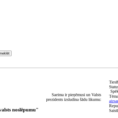
meklēt
Tiesī
Statu
Spēk
Saeima ir pieņēmusi un Valsts
Tēm
prezidents izsludina šādu likumu:
aizsa
Repub
valsts noslēpumu"
Saist