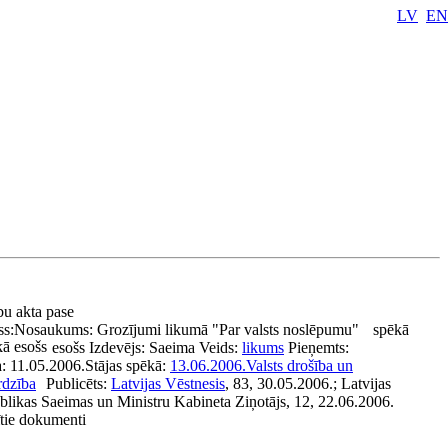
LV
EN
bu akta pase
ss:
Nosaukums:
Grozījumi likumā "Par valsts noslēpumu"
spēkā
ā esošs
esošs
Izdevējs:
Saeima
Veids:
likums
Pieņemts:
a:
11.05.2006.
Stājas spēkā:
13.06.2006.
Valsts drošība un
rdzība
Publicēts:
Latvijas Vēstnesis
, 83, 30.05.2006.; Latvijas
likas Saeimas un Ministru Kabineta Ziņotājs, 12, 22.06.2006.
ītie dokumenti