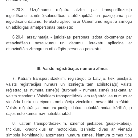
6.20.3. Uzņēmumu reģistra atzīmi par transportlīdzekļa
ieguldīšanu uzņēmējsabiedrības statūtkapitālā un paziņojuma par
ieguldīšanu datumu. Ierakstu apliecina ar Uzņēmumu reģistra zīmogu
un atbildīgās amatpersonas parakstu;
6.20.4. atsavinātāja - juridiskas personas izdota dokumenta par
atsavināšanu nosaukumu un datumu. Ierakstu apliecina ar
atsavinātāja zīmogu un atbildīgās personas parakstu.
III. Valsts reģistrācijas numura zīmes
7. Katram transportlīdzeklim, reģistrējot to Latvijā, tiek piešķirts
valsts reģistrācijas numurs un izsniegta tam atbilstoša(s) valsts
reģistrācijas numura zīme(s) (turpmāk - numura zīme) saskaņā ar
valsts standartu. Vairākiem transportlīdzekļiem reģistrācijas numurs ar
vienādu burtu un ciparu kombināciju vienlaikus nevar tikt piešķirts.
Valsts reģistrācijas numuru piešķir dators noteiktā rindas kārtībā, ja
šajos noteikumos nav noteikts citādi.
8. Katram transportlīdzeklim, izņemot piekabes (puspiekabes),
triciklus, kvadriciklus un motociklus, izsniedz divas ar vienādu
simbolu kombināciju apzīmētas numura zīmes. Numura zīmes tipu