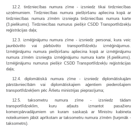
12.2. tirdzniecības numura zīme - izsniedz tikai tirdzniecības
uzņēmumiem. Tirdzniecības numura piešķiršanu apliecina kopā ar
tirdzniecības numura zīmēm izsniegta tirdzniecības numura karte
(3.pielikums). Tirdzniecības numurus piešķir CSDD Transportlīdzekļu
reģistrācijas daļa;
12.3. izmēģinājumu numura zīme - izsniedz personai, kura veic
jaunbūvēto vai pārbūvēto transportlīdzekļu izmēģinājumus.
Izmēģinājumu numura piešķiršanu apliecina kopā ar izmēģinājumu
numura zīmēm izsniegta izmēģinājumu numura karte (4.pielikums).
Izmēģinājumu numurus piešķir CSDD Transportlīdzekļu reģistrācijas
daļa;
12.4. diplomātiskā numura zīme - izsniedz diplomātiskajām
pārstāvniecībām vai diplomātiskajiem aģentiem piederošajiem
transportlīdzekļiem pēc Ārlietu ministrijas pieprasījuma;
12.5. taksometru numura zīme - izsniedz tādam
transportlīdzeklim, kuru atļauts izmantot pasažieru
komercpārvadājumiem un kuram saskaņā ar Ministru kabineta
noteikumiem jābūt aprīkotam ar taksometru numura zīmēm (turpmāk -
taksometrs).