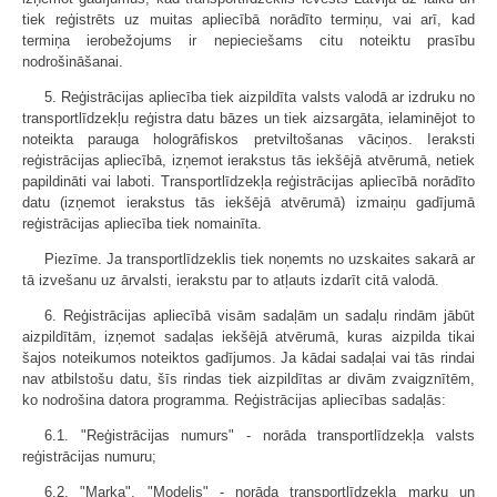
tiek reģistrēts uz muitas apliecībā norādīto termiņu, vai arī, kad
termiņa ierobežojums ir nepieciešams citu noteiktu prasību
nodrošināšanai.
5. Reģistrācijas apliecība tiek aizpildīta valsts valodā ar izdruku no
transportlīdzekļu reģistra datu bāzes un tiek aizsargāta, ielaminējot to
noteikta parauga hologrāfiskos pretviltošanas vāciņos. Ieraksti
reģistrācijas apliecībā, izņemot ierakstus tās iekšējā atvērumā, netiek
papildināti vai laboti. Transportlīdzekļa reģistrācijas apliecībā norādīto
datu (izņemot ierakstus tās iekšējā atvērumā) izmaiņu gadījumā
reģistrācijas apliecība tiek nomainīta.
Piezīme. Ja transportlīdzeklis tiek noņemts no uzskaites sakarā ar
tā izvešanu uz ārvalsti, ierakstu par to atļauts izdarīt citā valodā.
6. Reģistrācijas apliecībā visām sadaļām un sadaļu rindām jābūt
aizpildītām, izņemot sadaļas iekšējā atvērumā, kuras aizpilda tikai
šajos noteikumos noteiktos gadījumos. Ja kādai sadaļai vai tās rindai
nav atbilstošu datu, šīs rindas tiek aizpildītas ar divām zvaigznītēm,
ko nodrošina datora programma. Reģistrācijas apliecības sadaļās:
6.1. "Reģistrācijas numurs" - norāda transportlīdzekļa valsts
reģistrācijas numuru;
6.2. "Marka", "Modelis" - norāda transportlīdzekļa marku un