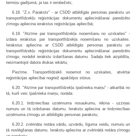
termiņu gadījumā, ja tas ir ierobežots;
6.18. "Z.v. Paraksts" - ar CSDD atbildīgās personas parakstu un
transportlīdzekļu reģistrācijas dokumentu apliecināšanai paredzēto
zīmogu apliecina ierakstus reģistrācijas apliecībā;
6.19. "Atzīme par transportlīdzekļa noņemšanu no uzskaites" -
izdara ierakstus par transportlīdzekļa noņemšanu no uzskaites.
Ierakstus apliecina ar CSDD atbildīgās personas parakstu un
transportlīdzekļu reģistrācijas dokumentu apliecināšanai paredzēto
zīmogu, norādot ierakstu izdarīšanas datumu. Sadaļa tiek aizpildīta,
neizmantojot datora drukas iekārtu;
Piezīme. Transportlīdzekli noņemot no uzskaites, atvērtai
reģistrācijas apliecībai nogriež apakšējos stūrus.
6.20. "Atzīme par transportlīdzekļa īpašnieka maiņu" - atkarībā no
tā, kurš veic īpašnieka maiņu, norāda:
6.20.1. tirdzniecības uzņēmuma nosaukumu, rēķina - uzziņas
numuru un tā izdošanas datumu. Ierakstu apliecina ar tirdzniecības
uzņēmuma zīmogu un atbildīgās personas parakstu;
6.20.2. zvērināta notāra vārdu, uzvārdu, līguma veidu, numuru un
tā noslēgšanas datumu. Ierakstu apliecina ar zvērinātā notāra zīmogu
un parakstu;