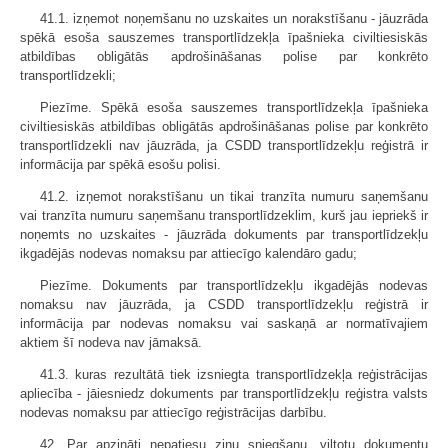
41.1. izņemot noņemšanu no uzskaites un norakstīšanu - jāuzrāda
spēkā esoša sauszemes transportlīdzekļa īpašnieka civiltiesiskās
atbildības obligātās apdrošināšanas polise par konkrēto
transportlīdzekli;
Piezīme. Spēkā esoša sauszemes transportlīdzekļa īpašnieka
civiltiesiskās atbildības obligātās apdrošināšanas polise par konkrēto
transportlīdzekli nav jāuzrāda, ja CSDD transportlīdzekļu reģistrā ir
informācija par spēkā esošu polisi.
41.2. izņemot norakstīšanu un tikai tranzīta numuru saņemšanu
vai tranzīta numuru saņemšanu transportlīdzeklim, kurš jau iepriekš ir
noņemts no uzskaites - jāuzrāda dokuments par transportlīdzekļu
ikgadējās nodevas nomaksu par attiecīgo kalendāro gadu;
Piezīme. Dokuments par transportlīdzekļu ikgadējās nodevas
nomaksu nav jāuzrāda, ja CSDD transportlīdzekļu reģistrā ir
informācija par nodevas nomaksu vai saskaņā ar normatīvajiem
aktiem šī nodeva nav jāmaksā.
41.3. kuras rezultātā tiek izsniegta transportlīdzekļa reģistrācijas
apliecība - jāiesniedz dokuments par transportlīdzekļu reģistra valsts
nodevas nomaksu par attiecīgo reģistrācijas darbību.
42. Par apzināti nepatiesu ziņu sniegšanu, viltotu dokumentu