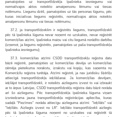
pamatojoties uz transportlīdzekļa īpašnieka iesniegumu vai
normatīvajos aktos noteikto amatpersonu lēmumu vai tiesas
nolēmumu. Liegumu dzēš, pamatojoties uz tās personas lūgumu, pēc
kuras iniciatīvas liegums reģistrēts, normatīvajos aktos noteikto
amatpersonu lēmumu vai tiesas nolēmumu;
37.2. ja transportlīdzeklim ir reģistrēts liegums, transportlīdzekli
pēc tā īpašnieka lūguma nevar noņemt no uzskaites, nevar reģistrēt
komercķīlas atzīmi, īpašnieka maiņu vai citu liegumā norādīto darbību
(izņemot, ja liegums reģistrēts, pamatojoties uz paša transportlīdzekļa
īpašnieka iesniegumu);
37.3. komercķīlas atzīmi CSDD transportlīdzekļu reģistra datu
bāzē reģistrē, pamatojoties uz komercķīlas devēja un komercķīlas
ņēmēja pieteikuma norakstu, izrakstu vai kopiju, kas saņemta no
Komercķīlu reģistra turētāja. Atzīmi reģistrē, ja nav juridisku šķēršļu
attiecīgā transportlīdzekļa ieķīlāšanai. Ja komercķīlas devējam,
ieķīlājot transportlīdzekli, ir noteikts aizliegums izvest to vai izbraukt
ar to ārpus Latvijas, CSDD transportlīdzekļu reģistra datu bāzē norāda
arī šo aizliegumu. Pēc transportlīdzekļa īpašnieka lūguma viņam
izsniedzama jauna transportlīdzekļa reģistrācijas apliecība, kuras
sadaļā "Piezīmes" norāda attiecīgu aizlieguma atzīmi: "Ieķīlāts" vai
"Ieķīlāts. Aizliegts izvest no LR". Ieķīlāto transportlīdzekli aizliegts
pēc tā īpašnieka lūguma noņemt no uzskaites vai reģistrēt tā