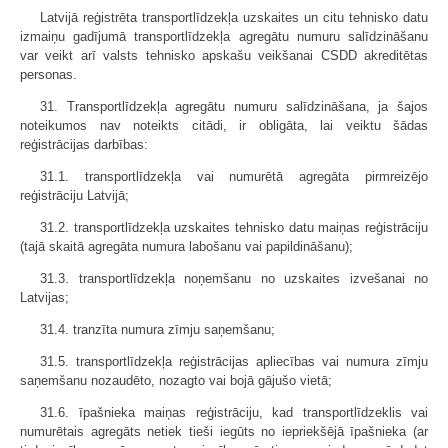
Latvijā reģistrēta transportlīdzekļa uzskaites un citu tehnisko datu
izmaiņu gadījumā transportlīdzekļa agregātu numuru salīdzināšanu
var veikt arī valsts tehnisko apskašu veikšanai CSDD akreditētas
personas.
31. Transportlīdzekļa agregātu numuru salīdzināšana, ja šajos
noteikumos nav noteikts citādi, ir obligāta, lai veiktu šādas
reģistrācijas darbības:
31.1. transportlīdzekļa vai numurētā agregāta pirmreizējo
reģistrāciju Latvijā;
31.2. transportlīdzekļa uzskaites tehnisko datu maiņas reģistrāciju
(tajā skaitā agregāta numura labošanu vai papildināšanu);
31.3. transportlīdzekļa noņemšanu no uzskaites izvešanai no
Latvijas;
31.4. tranzīta numura zīmju saņemšanu;
31.5. transportlīdzekļa reģistrācijas apliecības vai numura zīmju
saņemšanu nozaudēto, nozagto vai bojā gājušo vietā;
31.6. īpašnieka maiņas reģistrāciju, kad transportlīdzeklis vai
numurētais agregāts netiek tieši iegūts no iepriekšējā īpašnieka (ar