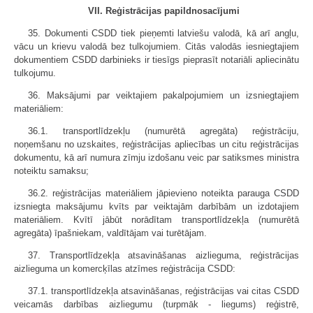
VII. Reģistrācijas papildnosacījumi
35. Dokumenti CSDD tiek pieņemti latviešu valodā, kā arī angļu,
vācu un krievu valodā bez tulkojumiem. Citās valodās iesniegtajiem
dokumentiem CSDD darbinieks ir tiesīgs pieprasīt notariāli apliecinātu
tulkojumu.
36. Maksājumi par veiktajiem pakalpojumiem un izsniegtajiem
materiāliem:
36.1. transportlīdzekļu (numurētā agregāta) reģistrāciju,
noņemšanu no uzskaites, reģistrācijas apliecības un citu reģistrācijas
dokumentu, kā arī numura zīmju izdošanu veic par satiksmes ministra
noteiktu samaksu;
36.2. reģistrācijas materiāliem jāpievieno noteikta parauga CSDD
izsniegta maksājumu kvīts par veiktajām darbībām un izdotajiem
materiāliem. Kvītī jābūt norādītam transportlīdzekļa (numurētā
agregāta) īpašniekam, valdītājam vai turētājam.
37. Transportlīdzekļa atsavināšanas aizlieguma, reģistrācijas
aizlieguma un komercķīlas atzīmes reģistrācija CSDD:
37.1. transportlīdzekļa atsavināšanas, reģistrācijas vai citas CSDD
veicamās darbības aizliegumu (turpmāk - liegums) reģistrē,