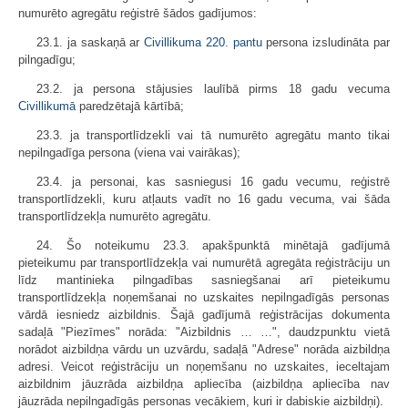
numurēto agregātu reģistrē šādos gadījumos:
23.1. ja saskaņā ar
Civillikuma
220. pantu
persona izsludināta par
pilngadīgu;
23.2. ja persona stājusies laulībā pirms 18 gadu vecuma
Civillikumā
paredzētajā kārtībā;
23.3. ja transportlīdzekli vai tā numurēto agregātu manto tikai
nepilngadīga persona (viena vai vairākas);
23.4. ja personai, kas sasniegusi 16 gadu vecumu, reģistrē
transportlīdzekli, kuru atļauts vadīt no 16 gadu vecuma, vai šāda
transportlīdzekļa numurēto agregātu.
24. Šo noteikumu 23.3. apakšpunktā minētajā gadījumā
pieteikumu par transportlīdzekļa vai numurētā agregāta reģistrāciju un
līdz mantinieka pilngadības sasniegšanai arī pieteikumu
transportlīdzekļa noņemšanai no uzskaites nepilngadīgās personas
vārdā iesniedz aizbildnis. Šajā gadījumā reģistrācijas dokumenta
sadaļā "Piezīmes" norāda: "Aizbildnis … …", daudzpunktu vietā
norādot aizbildņa vārdu un uzvārdu, sadaļā "Adrese" norāda aizbildņa
adresi. Veicot reģistrāciju un noņemšanu no uzskaites, ieceltajam
aizbildnim jāuzrāda aizbildņa apliecība (aizbildņa apliecība nav
jāuzrāda nepilngadīgās personas vecākiem, kuri ir dabiskie aizbildņi).