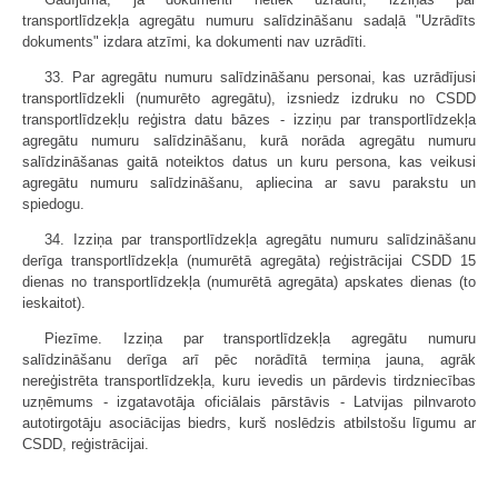
transportlīdzekļa agregātu numuru salīdzināšanu sadaļā "Uzrādīts
dokuments" izdara atzīmi, ka dokumenti nav uzrādīti.
33. Par agregātu numuru salīdzināšanu personai, kas uzrādījusi
transportlīdzekli (numurēto agregātu), izsniedz izdruku no CSDD
transportlīdzekļu reģistra datu bāzes - izziņu par transportlīdzekļa
agregātu numuru salīdzināšanu, kurā norāda agregātu numuru
salīdzināšanas gaitā noteiktos datus un kuru persona, kas veikusi
agregātu numuru salīdzināšanu, apliecina ar savu parakstu un
spiedogu.
34. Izziņa par transportlīdzekļa agregātu numuru salīdzināšanu
derīga transportlīdzekļa (numurētā agregāta) reģistrācijai CSDD 15
dienas no transportlīdzekļa (numurētā agregāta) apskates dienas (to
ieskaitot).
Piezīme. Izziņa par transportlīdzekļa agregātu numuru
salīdzināšanu derīga arī pēc norādītā termiņa jauna, agrāk
nereģistrēta transportlīdzekļa, kuru ievedis un pārdevis tirdzniecības
uzņēmums - izgatavotāja oficiālais pārstāvis - Latvijas pilnvaroto
autotirgotāju asociācijas biedrs, kurš noslēdzis atbilstošu līgumu ar
CSDD, reģistrācijai.