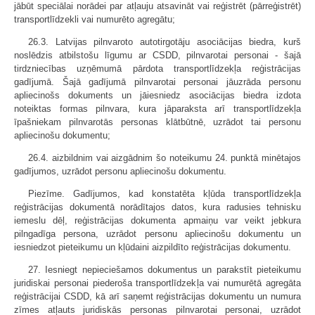
jābūt speciālai norādei par atļauju atsavināt vai reģistrēt (pārreģistrēt)
transportlīdzekli vai numurēto agregātu;
26.3. Latvijas pilnvaroto autotirgotāju asociācijas biedra, kurš
noslēdzis atbilstošu līgumu ar CSDD, pilnvarotai personai - šajā
tirdzniecības uzņēmumā pārdota transportlīdzekļa reģistrācijas
gadījumā. Šajā gadījumā pilnvarotai personai jāuzrāda personu
apliecinošs dokuments un jāiesniedz asociācijas biedra izdota
noteiktas formas pilnvara, kura jāparaksta arī transportlīdzekļa
īpašniekam pilnvarotās personas klātbūtnē, uzrādot tai personu
apliecinošu dokumentu;
26.4. aizbildnim vai aizgādnim šo noteikumu 24. punktā minētajos
gadījumos, uzrādot personu apliecinošu dokumentu.
Piezīme. Gadījumos, kad konstatēta kļūda transportlīdzekļa
reģistrācijas dokumentā norādītajos datos, kura radusies tehnisku
iemeslu dēļ, reģistrācijas dokumenta apmaiņu var veikt jebkura
pilngadīga persona, uzrādot personu apliecinošu dokumentu un
iesniedzot pieteikumu un kļūdaini aizpildīto reģistrācijas dokumentu.
27. Iesniegt nepieciešamos dokumentus un parakstīt pieteikumu
juridiskai personai piederoša transportlīdzekļa vai numurētā agregāta
reģistrācijai CSDD, kā arī saņemt reģistrācijas dokumentu un numura
zīmes atļauts juridiskās personas pilnvarotai personai, uzrādot