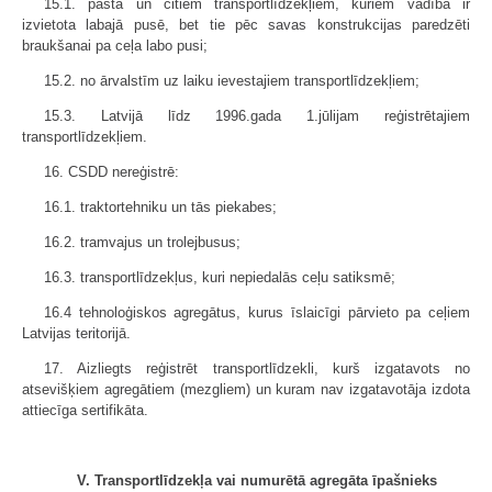
15.1. pasta un citiem transportlīdzekļiem, kuriem vadība ir
izvietota labajā pusē, bet tie pēc savas konstrukcijas paredzēti
braukšanai pa ceļa labo pusi;
15.2. no ārvalstīm uz laiku ievestajiem transportlīdzekļiem;
15.3. Latvijā līdz 1996.gada 1.jūlijam reģistrētajiem
transportlīdzekļiem.
16. CSDD nereģistrē:
16.1. traktortehniku un tās piekabes;
16.2. tramvajus un trolejbusus;
16.3. transportlīdzekļus, kuri nepiedalās ceļu satiksmē;
16.4 tehnoloģiskos agregātus, kurus īslaicīgi pārvieto pa ceļiem
Latvijas teritorijā.
17. Aizliegts reģistrēt transportlīdzekli, kurš izgatavots no
atsevišķiem agregātiem (mezgliem) un kuram nav izgatavotāja izdota
attiecīga sertifikāta.
V. Transportlīdzekļa vai numurētā agregāta īpašnieks