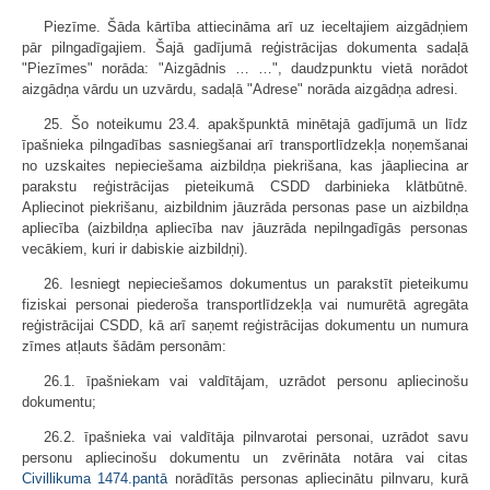
Piezīme. Šāda kārtība attiecināma arī uz ieceltajiem aizgādņiem
pār pilngadīgajiem. Šajā gadījumā reģistrācijas dokumenta sadaļā
"Piezīmes" norāda: "Aizgādnis … …", daudzpunktu vietā norādot
aizgādņa vārdu un uzvārdu, sadaļā "Adrese" norāda aizgādņa adresi.
25. Šo noteikumu 23.4. apakšpunktā minētajā gadījumā un līdz
īpašnieka pilngadības sasniegšanai arī transportlīdzekļa noņemšanai
no uzskaites nepieciešama aizbildņa piekrišana, kas jāapliecina ar
parakstu reģistrācijas pieteikumā CSDD darbinieka klātbūtnē.
Apliecinot piekrišanu, aizbildnim jāuzrāda personas pase un aizbildņa
apliecība (aizbildņa apliecība nav jāuzrāda nepilngadīgās personas
vecākiem, kuri ir dabiskie aizbildņi).
26. Iesniegt nepieciešamos dokumentus un parakstīt pieteikumu
fiziskai personai piederoša transportlīdzekļa vai numurētā agregāta
reģistrācijai CSDD, kā arī saņemt reģistrācijas dokumentu un numura
zīmes atļauts šādām personām:
26.1. īpašniekam vai valdītājam, uzrādot personu apliecinošu
dokumentu;
26.2. īpašnieka vai valdītāja pilnvarotai personai, uzrādot savu
personu apliecinošu dokumentu un zvērināta notāra vai citas
Civillikuma
1474.pantā
norādītās personas apliecinātu pilnvaru, kurā