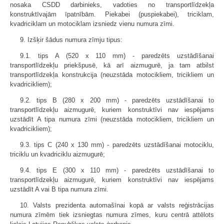
nosaka CSDD darbinieks, vadoties no transportlīdzekļa
konstruktīvajām īpatnībām. Piekabei (puspiekabei), triciklam,
kvadriciklam un motociklam izsniedz vienu numura zīmi.
9. Izšķir šādus numura zīmju tipus:
9.1. tips A (520 x 110 mm) - paredzēts uzstādīšanai
transportlīdzekļu priekšpusē, kā arī aizmugurē, ja tam atbilst
transportlīdzekļa konstrukcija (neuzstāda motocikliem, tricikliem un
kvadricikliem);
9.2. tips B (280 x 200 mm) - paredzēts uzstādīšanai to
transportlīdzekļu aizmugurē, kuriem konstruktīvi nav iespējams
uzstādīt A tipa numura zīmi (neuzstāda motocikliem, tricikliem un
kvadricikliem);
9.3. tips C (240 x 130 mm) - paredzēts uzstādīšanai motociklu,
triciklu un kvadriciklu aizmugurē;
9.4. tips E (300 x 110 mm) - paredzēts uzstādīšanai to
transportlīdzekļu aizmugurē, kuriem konstruktīvi nav iespējams
uzstādīt A vai B tipa numura zīmi.
10. Valsts prezidenta automašīnai kopā ar valsts reģistrācijas
numura zīmēm tiek izsniegtas numura zīmes, kuru centrā attēlots