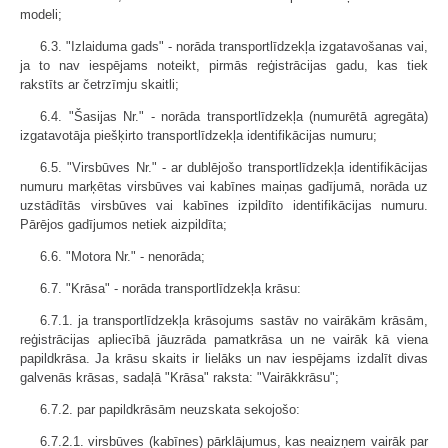
modeli;
6.3. "Izlaiduma gads" - norāda transportlīdzekļa izgatavošanas vai,
ja to nav iespējams noteikt, pirmās reģistrācijas gadu, kas tiek
rakstīts ar četrzīmju skaitli;
6.4. "Šasijas Nr." - norāda transportlīdzekļa (numurētā agregāta)
izgatavotāja piešķirto transportlīdzekļa identifikācijas numuru;
6.5. "Virsbūves Nr." - ar dublējošo transportlīdzekļa identifikācijas
numuru marķētas virsbūves vai kabīnes maiņas gadījumā, norāda uz
uzstādītās virsbūves vai kabīnes izpildīto identifikācijas numuru.
Pārējos gadījumos netiek aizpildīta;
6.6. "Motora Nr." - nenorāda;
6.7. "Krāsa" - norāda transportlīdzekļa krāsu:
6.7.1. ja transportlīdzekļa krāsojums sastāv no vairākām krāsām,
reģistrācijas apliecībā jāuzrāda pamatkrāsa un ne vairāk kā viena
papildkrāsa. Ja krāsu skaits ir lielāks un nav iespējams izdalīt divas
galvenās krāsas, sadaļā "Krāsa" raksta: "Vairākkrāsu";
6.7.2. par papildkrāsām neuzskata sekojošo:
6.7.2.1. virsbūves (kabīnes) pārklājumus, kas neaizņem vairāk par