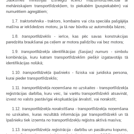
Satiksmes ministrijas izsniegtu licenci mazumtirdzniecībai ar
mehāniskajiem transportlīdzekļiem, to piekabēm (puspiekabēm) vai
numurētiem agregātiem;
1.7.
traktortehnika
- traktors, kombains vai cita speciāla pašgājēja
mašīna ar iekšdedzes motoru, ja tā nav būvēta uz automobiļa bāzes;
1.8.
transportlīdzeklis
- ierīce, kas pēc savas konstrukcijas
paredzēta braukšanai pa ceļiem ar motora palīdzību vai bez motora;
1.9.
transportlīdzekļa identifikācijas (šasijas) numurs
- simbolu
kombinācija, kuru katram transportlīdzeklim piešķir izgatavotājs tā
identifikācijas nolūkā;
1.10.
transportlīdzekļa īpašnieks
- fiziska vai juridiska persona,
kurai pieder transportlīdzeklis;
1.11.
transportlīdzekļa noņemšana no uzskaites
- transportlīdzekļa
reģistrācijas darbība, kuru veic, lai varētu transportlīdzekli atsavināt,
izvest no valsts pastāvīgai ekspluatācijai ārvalstī, vai norakstīt;
1.12.
transportlīdzekļa norakstīšana
- transportlīdzekļa noņemšana
no uzskaites, kuras rezultātā informācija par transportlīdzekli un tā
īpašnieku tiek izņemta no transportlīdzekļu reģistra aktīvā masīva;
1.13.
transportlīdzekļa reģistrācija
- darbību un pasākumu kopums,