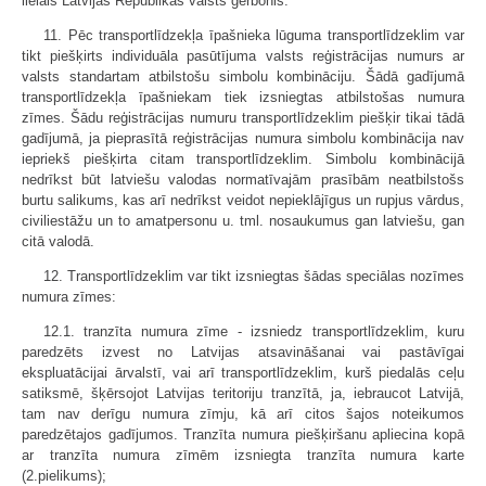
lielais Latvijas Republikas valsts ģerbonis.
11. Pēc transportlīdzekļa īpašnieka lūguma transportlīdzeklim var
tikt piešķirts individuāla pasūtījuma valsts reģistrācijas numurs ar
valsts standartam atbilstošu simbolu kombināciju. Šādā gadījumā
transportlīdzekļa īpašniekam tiek izsniegtas atbilstošas numura
zīmes. Šādu reģistrācijas numuru transportlīdzeklim piešķir tikai tādā
gadījumā, ja pieprasītā reģistrācijas numura simbolu kombinācija nav
iepriekš piešķirta citam transportlīdzeklim. Simbolu kombinācijā
nedrīkst būt latviešu valodas normatīvajām prasībām neatbilstošs
burtu salikums, kas arī nedrīkst veidot nepieklājīgus un rupjus vārdus,
civiliestāžu un to amatpersonu u. tml. nosaukumus gan latviešu, gan
citā valodā.
12. Transportlīdzeklim var tikt izsniegtas šādas speciālas nozīmes
numura zīmes:
12.1. tranzīta numura zīme - izsniedz transportlīdzeklim, kuru
paredzēts izvest no Latvijas atsavināšanai vai pastāvīgai
ekspluatācijai ārvalstī, vai arī transportlīdzeklim, kurš piedalās ceļu
satiksmē, šķērsojot Latvijas teritoriju tranzītā, ja, iebraucot Latvijā,
tam nav derīgu numura zīmju, kā arī citos šajos noteikumos
paredzētajos gadījumos. Tranzīta numura piešķiršanu apliecina kopā
ar tranzīta numura zīmēm izsniegta tranzīta numura karte
(2.pielikums);