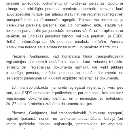
personu apliecinošu dokumentu un juridiskās personas izdotu ar
zīmogu un atbildīgās personas parakstu apliecinātu pilnvaru, kurā
jābūt speciālai norādei par atļauju atsavināt vai reģistrēt (pārreģistrēt)
transportlīdzekli vai tā numurēto agregātu. Pilnvaru var neiesniegt, ja
pieteikumu paraksta persona, kas uz normatīvo aktu, statūtu vai
nolikuma pamata rīkojas juridiskās personas vārdā, un to apliecina ar
parakstu un juridiskās personas zīmogu vai tikai parakstu, ja CSDD
rīcībā ir informācija par šīs personas paraksta tiesībām. Persona
pieteikumā norāda sava amata nosaukumu un paraksta atšifrējumu.
Piezīme. Gadījumos, kad konstatēta kļūda transportlīdzekļa
reģistrācijas dokumentā norādītajos datos, kura radusies tehnisku
iemeslu dēļ, reģistrācijas dokumenta apmaiņu var veikt jebkura
pilngadīga persona, uzrādot personu apliecinošu dokumentu un
iesniedzot pieteikumu un kļūdaini aizpildīto reģistrācijas dokumentu.
28. Transportlīdzekļa (numurētā agregāta) reģistrāciju veic pēc
tam, kad CSDD darbinieks ir pārliecinājies par personas, kas iesniedz
reģistrācijas dokumentus, identitāti un ir iesniegtas šo noteikumu
24.-27. punktā minēto uzrādāmo dokumentu kopijas.
Piezīme. Gadījumos, kad transportlīdzekli (numurēto agregātu)
reģistrē īpašumā, noņem no uzskaites atsavināšanai Latvijā (arī
veicot īpašnieka maiņas reģistrāciju, pamatojoties uz abpusēju