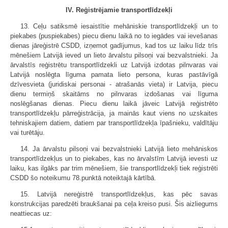
IV. Reģistrējamie transportlīdzekļi
13. Ceļu satiksmē iesaistītie mehāniskie transportlīdzekļi un to
piekabes (puspiekabes) piecu dienu laikā no to iegādes vai ievešanas
dienas jāreģistrē CSDD, izņemot gadījumus, kad tos uz laiku līdz trīs
mēnešiem Latvijā ieved un lieto ārvalstu pilsoņi vai bezvalstnieki. Ja
ārvalstīs reģistrētu transportlīdzekli uz Latvijā izdotas pilnvaras vai
Latvijā noslēgta līguma pamata lieto persona, kuras pastāvīgā
dzīvesvieta (juridiskai personai - atrašanās vieta) ir Latvija, piecu
dienu termiņš skaitāms no pilnvaras izdošanas vai līguma
noslēgšanas dienas. Piecu dienu laikā jāveic Latvijā reģistrēto
transportlīdzekļu pārreģistrācija, ja mainās kaut viens no uzskaites
tehniskajiem datiem, datiem par transportlīdzekļa īpašnieku, valdītāju
vai turētāju.
14. Ja ārvalstu pilsoņi vai bezvalstnieki Latvijā lieto mehāniskos
transportlīdzekļus un to piekabes, kas no ārvalstīm Latvijā ievesti uz
laiku, kas ilgāks par trim mēnešiem, šie transportlīdzekļi tiek reģistrēti
CSDD šo noteikumu 78.punktā noteiktajā kārtībā.
15. Latvijā nereģistrē transportlīdzekļus, kas pēc savas
konstrukcijas paredzēti braukšanai pa ceļa kreiso pusi. Šis aizliegums
neattiecas uz: