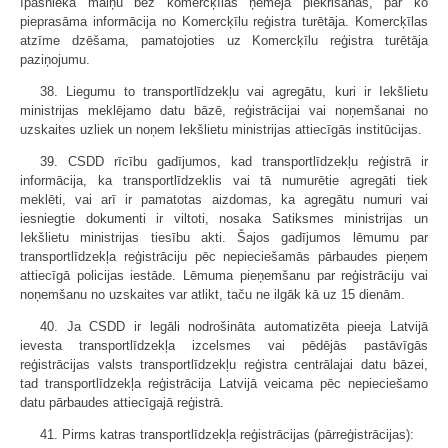
īpašnieka maiņu bez komercķīlas ņēmēja piekrišanas, par ko
pieprasāma informācija no Komercķīlu reģistra turētāja. Komercķīlas
atzīme dzēšama, pamatojoties uz Komercķīlu reģistra turētāja
paziņojumu.
38. Liegumu to transportlīdzekļu vai agregātu, kuri ir Iekšlietu
ministrijas meklējamo datu bāzē, reģistrācijai vai noņemšanai no
uzskaites uzliek un noņem Iekšlietu ministrijas attiecīgās institūcijas.
39. CSDD rīcību gadījumos, kad transportlīdzekļu reģistrā ir
informācija, ka transportlīdzeklis vai tā numurētie agregāti tiek
meklēti, vai arī ir pamatotas aizdomas, ka agregātu numuri vai
iesniegtie dokumenti ir viltoti, nosaka Satiksmes ministrijas un
Iekšlietu ministrijas tiesību akti. Šajos gadījumos lēmumu par
transportlīdzekļa reģistrāciju pēc nepieciešamās pārbaudes pieņem
attiecīgā policijas iestāde. Lēmuma pieņemšanu par reģistrāciju vai
noņemšanu no uzskaites var atlikt, taču ne ilgāk kā uz 15 dienām.
40. Ja CSDD ir legāli nodrošināta automatizēta pieeja Latvijā
ievesta transportlīdzekļa izcelsmes vai pēdējās pastāvīgās
reģistrācijas valsts transportlīdzekļu reģistra centrālajai datu bāzei,
tad transportlīdzekļa reģistrācija Latvijā veicama pēc nepieciešamo
datu pārbaudes attiecīgajā reģistrā.
41. Pirms katras transportlīdzekļa reģistrācijas (pārreģistrācijas):