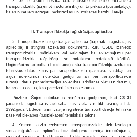
2. Šie noteikumi nosaka ceļu satiksmē iesaistīto mehānisko
transportlīdzekļu (izņemot traktortehniku) un to piekabju (puspiekabju),
kā arī numurēto agregātu reģistrācijas un uzskaites kārtību Latvijā.
II. Transportlīdzekļa reģistrācijas apliecība
3. Transportlīdzekļa reģistrācijas apliecība (turpmāk - reģistrācijas
apliecība) ir stingrās uzskaites dokuments, kuru CSDD izsniedz
transportlīdzekļa īpašniekam vai valdītājam kā apliecinājumu par
transportlīdzekļa reģistrāciju šo noteikumu noteiktajā kārtībā.
Reģistrācijas apliecība (1.pielikums) satur transportlīdzekļa uzskaites
tehniskos datus, ziņas par transportlīdzekļa īpašnieku, valdītāju un
šajos noteikumos noteiktos gadījumos arī par transportlīdzekļa
turētāju, datus par reģistrācijas apliecības izdošanas vietu un datumu,
kā arī citus datus, kas paredzēti šajos noteikumos.
Piezīme. Šajos noteikumos minētajos gadījumos, kad CSDD
jāiesniedz reģistrācijas apliecība, tās vietā var tikt iesniegta līdz
1992.gada 31.decembrim Latvijā reģistrēta transportlīdzekļa tehniskā
pase vai piekabes (puspiekabes) tehniskais talons.
4. Katram Latvijā reģistrētam transportlīdzeklim tiek izsniegta
viena reģistrācijas apliecība bez derīguma termiņa ierobežojuma,
izņemot gadījumus, kad transportlīdzeklis ievests Latvijā uz laiku un