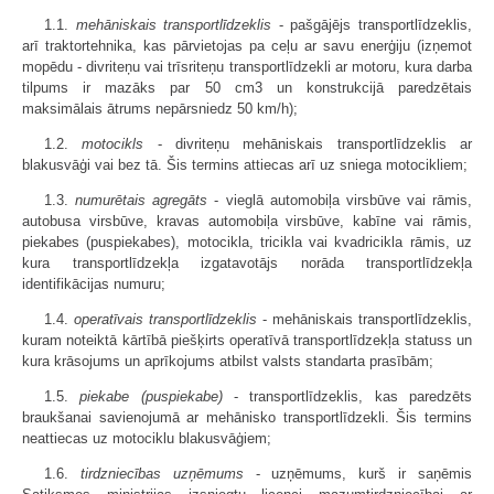
1.1.
mehāniskais transportlīdzeklis
- pašgājējs transportlīdzeklis,
arī traktortehnika, kas pārvietojas pa ceļu ar savu enerģiju (izņemot
mopēdu - divriteņu vai trīsriteņu transportlīdzekli ar motoru, kura darba
tilpums ir mazāks par 50 cm3 un konstrukcijā paredzētais
maksimālais ātrums nepārsniedz 50 km/h);
1.2.
motocikls
- divriteņu mehāniskais transportlīdzeklis ar
blakusvāģi vai bez tā. Šis termins attiecas arī uz sniega motocikliem;
1.3.
numurētais agregāts
- vieglā automobiļa virsbūve vai rāmis,
autobusa virsbūve, kravas automobiļa virsbūve, kabīne vai rāmis,
piekabes (puspiekabes), motocikla, tricikla vai kvadricikla rāmis, uz
kura transportlīdzekļa izgatavotājs norāda transportlīdzekļa
identifikācijas numuru;
1.4.
operatīvais transportlīdzeklis
- mehāniskais transportlīdzeklis,
kuram noteiktā kārtībā piešķirts operatīvā transportlīdzekļa statuss un
kura krāsojums un aprīkojums atbilst valsts standarta prasībām;
1.5.
piekabe (puspiekabe)
- transportlīdzeklis, kas paredzēts
braukšanai savienojumā ar mehānisko transportlīdzekli. Šis termins
neattiecas uz motociklu blakusvāģiem;
1.6.
tirdzniecības uzņēmums
- uzņēmums, kurš ir saņēmis