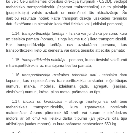
ko veic Ceļu satiksmes drošības direkcija (turpmāk - CSDD), veidojot
mehānisko transportlīdzekļu (izņemot traktortehniku) un to piekabju
(puspiekabju) valsts uzskaiti un nodrošinot tās aktualizāciju. Šo
darbību rezultātā notiek katra transportlīdzekļa uzskaites tehnisko
datu fiksēšana un piesaiste konkrētai fiziskai vai juridiskai personai;
1.14.
transportlīdzekļa turētājs
- fiziskā vai juridiskā persona, kura
uz tiesiska pamata (nomas, līzinga līgums u.c.) lieto transportlīdzekli.
Par transportlīdzekļa turētāju nav uzskatāma persona, kas
transportlīdzekli lieto uz dienesta vai darba tiesisko attiecību pamata;
1.15.
transportlīdzekļa valdītājs
- persona, kuras tiesiskā valdījumā
ir transportlīdzeklis uz mantojuma tiesību pamata;
1.16
transportlīdzekļa uzskaites tehniskie dati
- tehnisko datu
kopums, kas nepieciešams transportlīdzekļa uzskaitei: reģistrācijas
numurs, marka, modelis, izlaiduma gads, agregātu (šasijas,
virsbūves) numuri, krāsa, pilna masa, pašmasa un tips;
1.17.
tricikls un kvadricikls
- attiecīgi trīsriteņu vai četrriteņu
mehāniskais transportlīdzeklis, kura izgatavotāja noteiktais
maksimālais ātrums pārsniedz 50 km/h vai kuram ir iekšdedzes
motors ar 50 cm3 vai lielāku darba tilpumu (arī jebkurš cita tipa
atbilstīgas jaudas motors) un kura pašmasa nepārsniedz 550 kg.