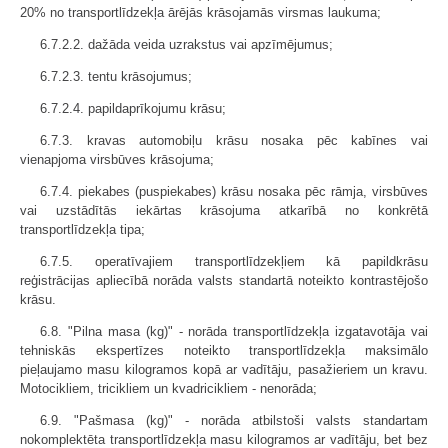
20% no transportlīdzekļa ārējās krāsojamās virsmas laukuma;
6.7.2.2. dažāda veida uzrakstus vai apzīmējumus;
6.7.2.3. tentu krāsojumus;
6.7.2.4. papildaprīkojumu krāsu;
6.7.3. kravas automobiļu krāsu nosaka pēc kabīnes vai
vienapjoma virsbūves krāsojuma;
6.7.4. piekabes (puspiekabes) krāsu nosaka pēc rāmja, virsbūves
vai uzstādītās iekārtas krāsojuma atkarībā no konkrētā
transportlīdzekļa tipa;
6.7.5. operatīvajiem transportlīdzekļiem kā papildkrāsu
reģistrācijas apliecībā norāda valsts standartā noteikto kontrastējošo
krāsu.
6.8. "Pilna masa (kg)" - norāda transportlīdzekļa izgatavotāja vai
tehniskās ekspertīzes noteikto transportlīdzekļa maksimālo
pieļaujamo masu kilogramos kopā ar vadītāju, pasažieriem un kravu.
Motocikliem, tricikliem un kvadricikliem - nenorāda;
6.9. "Pašmasa (kg)" - norāda atbilstoši valsts standartam
nokomplektēta transportlīdzekļa masu kilogramos ar vadītāju, bet bez