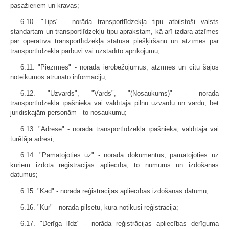
pasažieriem un kravas;
6.10. "Tips" - norāda transportlīdzekļa tipu atbilstoši valsts
standartam un transportlīdzekļu tipu aprakstam, kā arī izdara atzīmes
par operatīvā transportlīdzekļa statusa piešķiršanu un atzīmes par
transportlīdzekļa pārbūvi vai uzstādīto aprīkojumu;
6.11. "Piezīmes" - norāda ierobežojumus, atzīmes un citu šajos
noteikumos atrunāto informāciju;
6.12. "Uzvārds", "Vārds", "(Nosaukums)" - norāda
transportlīdzekļa īpašnieka vai valdītāja pilnu uzvārdu un vārdu, bet
juridiskajām personām - to nosaukumu;
6.13. "Adrese" - norāda transportlīdzekļa īpašnieka, valdītāja vai
turētāja adresi;
6.14. "Pamatojoties uz" - norāda dokumentus, pamatojoties uz
kuriem izdota reģistrācijas apliecība, to numurus un izdošanas
datumus;
6.15. "Kad" - norāda reģistrācijas apliecības izdošanas datumu;
6.16. "Kur" - norāda pilsētu, kurā notikusi reģistrācija;
6.17. "Derīga līdz" - norāda reģistrācijas apliecības derīguma