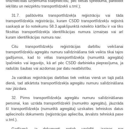
tirdzniecības uzņēmuma starpniecību, pēc tiesas sprieduma, pārdodot
ieķīlātu un neizpirktu transportlīdzekli u.tml.);
31.7. pašbūvēta transportlīdzekļa reģistrāciju vai tāda
transportlīdzekļa reģistrāciju, kuram CSDD transportlīdzekļu reģistrā
saskaņā ar šo noteikumu 58.3.apakšpunktā noteikto kārtību ir vai tiks
fiksētas transportlīdzekļa identifikācijas numura izmaiņas vai arī
kuram identifikācijas numura nav.
Citu transportlīdzekļu reģistrācijas darbību veikšanai
transportlīdzekļu agregātu numuru salīdzināšana tiek veikta tikai tajos
gadījumos, kad to vēlas transportlīdzekļa (numurētā agregāta)
īpašnieks vai ieguvējs, kā arī pēc CSDD darbinieka pieprasījuma, ja
radušās šaubas vai aizdomas par datu neatbilstību.
Ja vairākas reģistrācijas darbības tiek veiktas vienā un tajā pašā
dienā, tad atkārtota transportlīdzekļa agregātu numuru salīdzināšana
nav jāizdara.
32. Pirms transportlīdzekļa agregātu numuru salīdzināšanas
personai, kas uzrāda transportlīdzekli (numurēto agregātu), jāuzrāda
šī transportlīdzekļa (numurētā agregāta) uzskaites tehniskos datus
apliecinošs dokuments (reģistrācijas apliecība, ārvalsts tehniskā pase
u.tml.).
Gadījumā, ja dokumenti netiek uzrādīti, izziņas par