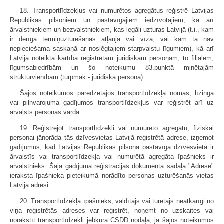
18. Transportlīdzekļus vai numurētos agregātus reģistrē Latvijas
Republikas pilsoņiem un pastāvīgajiem iedzīvotājiem, kā arī
ārvalstniekiem un bezvalstniekiem, kas legāli uzturas Latvijā (t.i., kam
ir derīga termiņuzturēšanās atļauja vai vīza, vai kam tā nav
nepieciešama saskaņā ar noslēgtajiem starpvalstu līgumiem), kā arī
Latvijā noteiktā kārtībā reģistrētām juridiskām personām, to filiālēm,
līgumsabiedrībām un šo noteikumu 83.punktā minētajām
struktūrvienībām (turpmāk - juridiska persona).
Šajos noteikumos paredzētajos transportlīdzekļa nomas, līzinga
vai pilnvarojuma gadījumos transportlīdzekļus var reģistrēt arī uz
ārvalsts personas vārda.
19. Reģistrējot transportlīdzekli vai numurēto agregātu, fiziskai
personai jānorāda tās dzīvesvietas Latvijā reģistrētā adrese, izņemot
gadījumus, kad Latvijas Republikas pilsoņa pastāvīgā dzīvesvieta ir
ārvalstīs vai transportlīdzekļa vai numurētā agregāta īpašnieks ir
ārvalstnieks. Šajā gadījumā reģistrācijas dokumenta sadaļā "Adrese"
ieraksta īpašnieka pieteikumā norādīto personas uzturēšanās vietas
Latvijā adresi.
20. Transportlīdzekļa īpašnieks, valdītājs vai turētājs neatkarīgi no
viņa reģistrētās adreses var reģistrēt, noņemt no uzskaites vai
norakstīt transportlīdzekli jebkurā CSDD nodaļā, ja šajos noteikumos