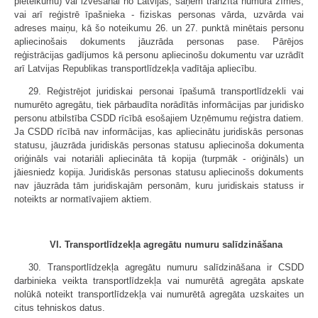
pieteikumu) vai izvešanai no Latvijas, saņem tranzīta numura zīmes,
vai arī reģistrē īpašnieka - fiziskas personas vārda, uzvārda vai
adreses maiņu, kā šo noteikumu 26. un 27. punktā minētais personu
apliecinošais dokuments jāuzrāda personas pase. Pārējos
reģistrācijas gadījumos kā personu apliecinošu dokumentu var uzrādīt
arī Latvijas Republikas transportlīdzekļa vadītāja apliecību.
29. Reģistrējot juridiskai personai īpašumā transportlīdzekli vai
numurēto agregātu, tiek pārbaudīta norādītās informācijas par juridisko
personu atbilstība CSDD rīcībā esošajiem Uzņēmumu reģistra datiem.
Ja CSDD rīcībā nav informācijas, kas apliecinātu juridiskās personas
statusu, jāuzrāda juridiskās personas statusu apliecinoša dokumenta
oriģināls vai notariāli apliecināta tā kopija (turpmāk - oriģināls) un
jāiesniedz kopija. Juridiskās personas statusu apliecinošs dokuments
nav jāuzrāda tām juridiskajām personām, kuru juridiskais statuss ir
noteikts ar normatīvajiem aktiem.
VI. Transportlīdzekļa agregātu numuru salīdzināšana
30. Transportlīdzekļa agregātu numuru salīdzināšana ir CSDD
darbinieka veikta transportlīdzekļa vai numurētā agregāta apskate
nolūkā noteikt transportlīdzekļa vai numurētā agregāta uzskaites un
citus tehniskos datus.