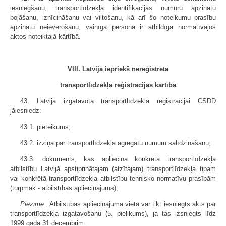
iesniegšanu, transportlīdzekļa identifikācijas numuru apzinātu
bojāšanu, iznīcināšanu vai viltošanu, kā arī šo noteikumu prasību
apzinātu neievērošanu, vainīgā persona ir atbildīga normatīvajos
aktos noteiktajā kārtībā.
VIII. Latvijā iepriekš nereģistrēta
transportlīdzekļa reģistrācijas kārtība
43. Latvijā izgatavota transportlīdzekļa reģistrācijai CSDD
jāiesniedz:
43.1. pieteikums;
43.2. izziņa par transportlīdzekļa agregātu numuru salīdzināšanu;
43.3. dokuments, kas apliecina konkrētā transportlīdzekļa
atbilstību Latvijā apstiprinātajam (atzītajam) transportlīdzekļa tipam
vai konkrētā transportlīdzekļa atbilstību tehnisko normatīvu prasībām
(turpmāk - atbilstības apliecinājums);
Piezīme
. Atbilstības apliecinājuma vietā var tikt iesniegts akts par
transportlīdzekļa izgatavošanu (5. pielikums), ja tas izsniegts līdz
1999.gada 31.decembrim.