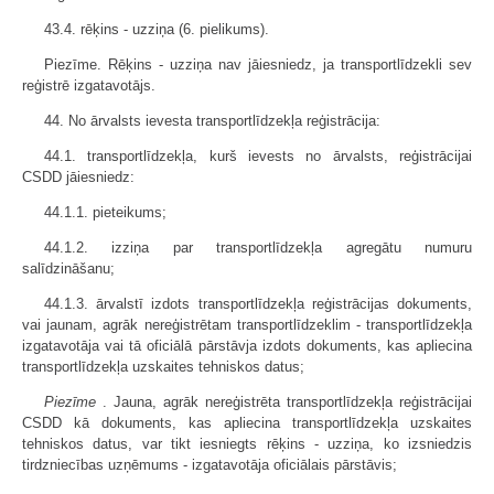
43.4. rēķins - uzziņa (6. pielikums).
Piezīme. Rēķins - uzziņa nav jāiesniedz, ja transportlīdzekli sev
reģistrē izgatavotājs.
44. No ārvalsts ievesta transportlīdzekļa reģistrācija:
44.1. transportlīdzekļa, kurš ievests no ārvalsts, reģistrācijai
CSDD jāiesniedz:
44.1.1. pieteikums;
44.1.2. izziņa par transportlīdzekļa agregātu numuru
salīdzināšanu;
44.1.3. ārvalstī izdots transportlīdzekļa reģistrācijas dokuments,
vai jaunam, agrāk nereģistrētam transportlīdzeklim - transportlīdzekļa
izgatavotāja vai tā oficiālā pārstāvja izdots dokuments, kas apliecina
transportlīdzekļa uzskaites tehniskos datus;
Piezīme
. Jauna, agrāk nereģistrēta transportlīdzekļa reģistrācijai
CSDD kā dokuments, kas apliecina transportlīdzekļa uzskaites
tehniskos datus, var tikt iesniegts rēķins - uzziņa, ko izsniedzis
tirdzniecības uzņēmums - izgatavotāja oficiālais pārstāvis;