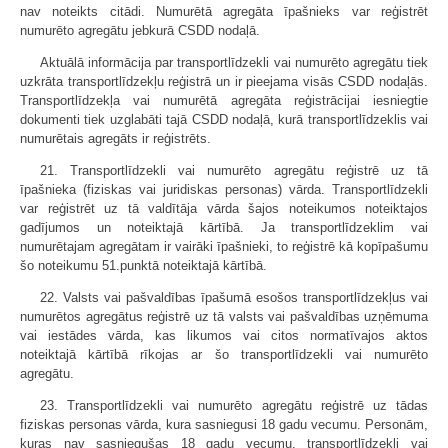
nav noteikts citādi. Numurētā agregāta īpašnieks var reģistrēt
numurēto agregātu jebkurā CSDD nodaļā.
Aktuālā informācija par transportlīdzekli vai numurēto agregātu tiek
uzkrāta transportlīdzekļu reģistrā un ir pieejama visās CSDD nodaļās.
Transportlīdzekļa vai numurētā agregāta reģistrācijai iesniegtie
dokumenti tiek uzglabāti tajā CSDD nodaļā, kurā transportlīdzeklis vai
numurētais agregāts ir reģistrēts.
21. Transportlīdzekli vai numurēto agregātu reģistrē uz tā
īpašnieka (fiziskas vai juridiskas personas) vārda. Transportlīdzekli
var reģistrēt uz tā valdītāja vārda šajos noteikumos noteiktajos
gadījumos un noteiktajā kārtībā. Ja transportlīdzeklim vai
numurētajam agregātam ir vairāki īpašnieki, to reģistrē kā kopīpašumu
šo noteikumu 51.punktā noteiktajā kārtībā.
22. Valsts vai pašvaldības īpašumā esošos transportlīdzekļus vai
numurētos agregātus reģistrē uz tā valsts vai pašvaldības uzņēmuma
vai iestādes vārda, kas likumos vai citos normatīvajos aktos
noteiktajā kārtībā rīkojas ar šo transportlīdzekli vai numurēto
agregātu.
23. Transportlīdzekli vai numurēto agregātu reģistrē uz tādas
fiziskas personas vārda, kura sasniegusi 18 gadu vecumu. Personām,
kuras nav sasniegušas 18 gadu vecumu, transportlīdzekli vai