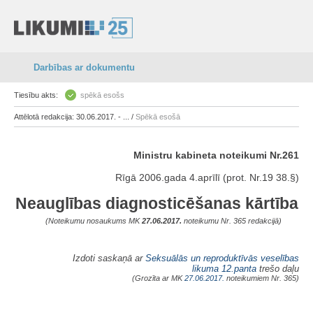
Darbības ar dokumentu
Tiesību akts:
spēkā esošs
Attēlotā redakcija: 30.06.2017. - ... /
Spēkā esošā
Ministru kabineta noteikumi Nr.261
Rīgā 2006.gada 4.aprīlī (prot. Nr.19 38.§)
Neauglības diagnosticēšanas kārtība
(Noteikumu nosaukums MK
27.06.2017.
noteikumu Nr. 365 redakcijā)
Izdoti saskaņā ar
Seksuālās un reproduktīvās veselības
likuma
12.panta
trešo daļu
(Grozīta ar MK
27.06.2017.
noteikumiem Nr. 365)