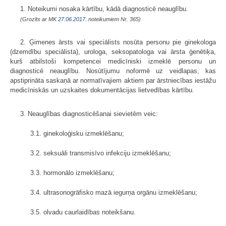
1. Noteikumi nosaka kārtību, kādā diagnosticē neauglību.
(Grozīts ar MK
27.06.2017.
noteikumiem Nr. 365)
2. Ģimenes ārsts vai speciālists nosūta personu pie ginekologa
(dzemdību speciālista), urologa, seksopatologa vai ārsta ģenētiķa,
kurš atbilstoši kompetencei medicīniski izmeklē personu un
diagnosticē neauglību. Nosūtījumu noformē uz veidlapas, kas
apstiprināta saskaņā ar normatīvajiem aktiem par ārstniecības iestāžu
medicīniskās un uzskaites dokumentācijas lietvedības kārtību.
3. Neauglības diagnosticēšanai sievietēm veic:
3.1. ginekoloģisku izmeklēšanu;
3.2. seksuāli transmisīvo infekciju izmeklēšanu;
3.3. hormonālo izmeklēšanu;
3.4. ultrasonogrāfisko mazā iegurņa orgānu izmeklēšanu;
3.5. olvadu caurlaidības noteikšanu.