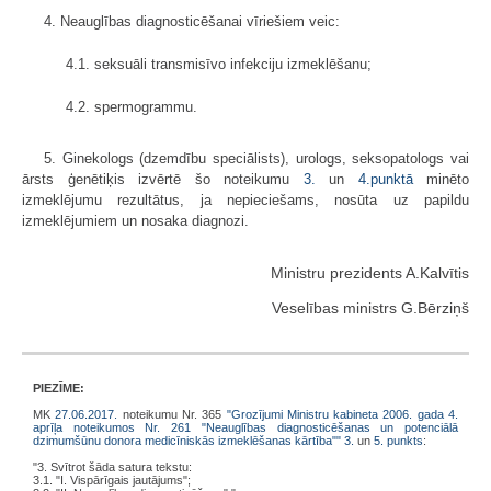
4. Neauglības diagnosticēšanai vīriešiem veic:
4.1. seksuāli transmisīvo infekciju izmeklēšanu;
4.2. spermogrammu.
5. Ginekologs (dzemdību speciālists), urologs, seksopatologs vai
ārsts ģenētiķis izvērtē šo noteikumu
3.
un
4.punktā
minēto
izmeklējumu rezultātus, ja nepieciešams, nosūta uz papildu
izmeklējumiem un nosaka diagnozi.
Ministru prezidents A.Kalvītis
Veselības ministrs G.Bērziņš
PIEZĪME:
MK
27.06.2017.
noteikumu Nr. 365
"Grozījumi Ministru kabineta 2006. gada 4.
aprīļa noteikumos Nr. 261 "Neauglības diagnosticēšanas un potenciālā
dzimumšūnu donora medicīniskās izmeklēšanas kārtība""
3.
un
5. punkts
:
"3. Svītrot šāda satura tekstu:
3.1. "I. Vispārīgais jautājums";