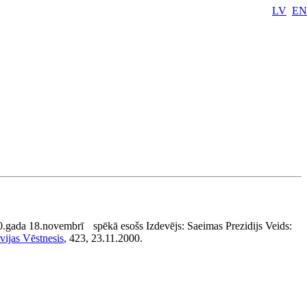
LV
EN
0.gada 18.novembrī
spēkā esošs
Izdevējs:
Saeimas Prezidijs
Veids:
vijas Vēstnesis
, 423, 23.11.2000.