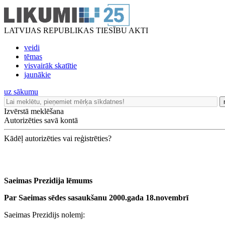
LATVIJAS REPUBLIKAS TIESĪBU AKTI
veidi
tēmas
visvairāk skatītie
jaunākie
uz sākumu
Izvērstā meklēšana
Autorizēties savā kontā
Kādēļ autorizēties vai reģistrēties?
Saeimas Prezidija lēmums
Par Saeimas sēdes sasaukšanu 2000.gada 18.novembrī
Saeimas Prezidijs nolemj: