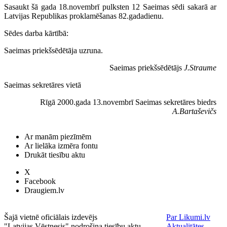
Sasaukt šā gada 18.novembrī pulksten 12 Saeimas sēdi sakarā ar
Latvijas Republikas proklamēšanas 82.gadadienu.
Sēdes darba kārtībā:
Saeimas priekšsēdētāja uzruna.
Saeimas priekšsēdētājs
J.Straume
Saeimas sekretāres vietā
Rīgā 2000.gada 13.novembrī Saeimas sekretāres biedrs
A.Bartaševičs
Ar manām piezīmēm
Ar lielāka izmēra fontu
Drukāt tiesību aktu
X
Facebook
Draugiem.lv
Šajā vietnē oficiālais izdevējs
Par Likumi.lv
"Latvijas Vēstnesis" nodrošina tiesību aktu
Aktualitātes