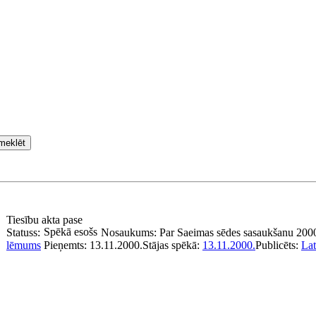
meklēt
Tiesību akta pase
Spēkā esošs
Statuss:
Nosaukums:
Par Saeimas sēdes sasaukšanu 200
lēmums
Pieņemts:
13.11.2000.
Stājas spēkā:
13.11.2000.
Publicēts:
Lat