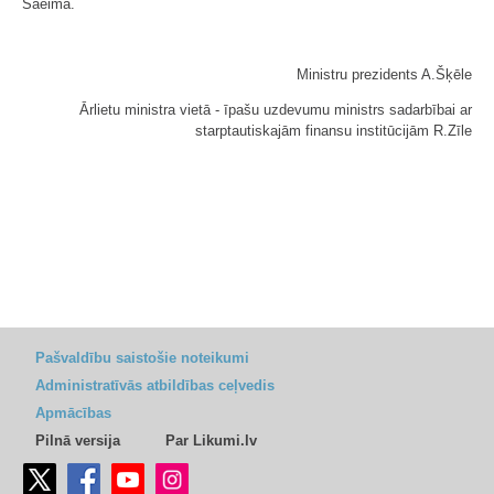
Saeimā.
Ministru prezidents A.Šķēle
Ārlietu ministra vietā - īpašu uzdevumu ministrs sadarbībai ar
starptautiskajām finansu institūcijām R.Zīle
Pašvaldību saistošie noteikumi
Administratīvās atbildības ceļvedis
Apmācības
Pilnā versija
Par Likumi.lv