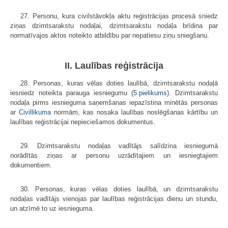
27. Personu, kura civilstāvokļa aktu reģistrācijas procesā sniedz
ziņas dzimtsarakstu nodaļai, dzimtsarakstu nodaļa brīdina par
normatīvajos aktos noteikto atbildību par nepatiesu ziņu sniegšanu.
II. Laulības reģistrācija
28. Personas, kuras vēlas doties laulībā, dzimtsarakstu nodaļā
iesniedz noteikta parauga iesniegumu (
5.pielikums
). Dzimtsarakstu
nodaļa pirms iesnieguma saņemšanas iepazīstina minētās personas
ar
Civillikuma
normām, kas nosaka laulības noslēgšanas kārtību un
laulības reģistrācijai nepieciešamos dokumentus.
29. Dzimtsarakstu nodaļas vadītājs salīdzina iesniegumā
norādītās ziņas ar personu uzrādītajiem un iesniegtajiem
dokumentiem.
30. Personas, kuras vēlas doties laulībā, un dzimtsarakstu
nodaļas vadītājs vienojas par laulības reģistrācijas dienu un stundu,
un atzīmē to uz iesnieguma.