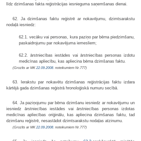
līdz dzimšanas fakta reģistrācijas iesnieguma saņemšanas dienai.
62. Ja dzimšanas faktu reģistrē ar nokavējumu, dzimtsarakstu
nodaļā iesniedz:
62.1. vecāku vai personas, kura paziņo par bērna piedzimšanu,
paskaid­rojumu par nokavējuma iemesliem;
62.2. ārstniecības iestādes vai ārstniecības personas izdotu
medicīnas apliecību, kas apliecina bērna dzimšanas faktu.
(Grozīts ar MK
22.09.2008.
noteikumiem Nr.777)
63. Ierakstu par nokavētu dzimšanas reģistrācijas faktu izdara
kārtējā gada dzimšanas reģistrā hronoloģiskā numuru secībā.
64. Ja paziņojumu par bērna dzimšanu iesniedz ar nokavējumu un
iesniedz ārstniecības iestādes vai ārstniecības personas izdotas
medicīnas apliecības oriģinālu, kas apliecina dzimšanas faktu, tad
dzimšanu reģistrē, nesastādot dzimtsarakstu nodaļas atzinumu.
(Grozīts ar MK
22.09.2008.
noteikumiem Nr.777)