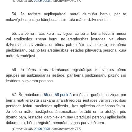
(Grozīts ar MK
22.09.2008.
noteikumiem Nr.777)
54. Ja reģistrē nepilngadīgai mātei dzimušu bērnu, par to
nekavējoties paziņo bāriņtiesai atbilstoši mātes dzīvesvietai.
55. Ja bērna māte, kura nav bijusi laulībā ar bērna tēvu, ir mirusi
vai attei­kusies izņemt bērnu no ārstniecības iestādes, vai viņas
dzīvesvieta nav zināma un bērna paternitāte nav noteikta, par bērna
piedzimšanu paziņo tās ārstniecības iestādes pilnvarota persona, kurā
māte dzemdējusi.
56. Ja bērns pirms dzimšanas reģistrācijas ir ievietots bērnu
aprūpes un audzināšanas iestādē, par bērna piedzimšanu paziņo šīs
iestādes pilnvarota persona.
57. Šo noteikumu
55.
un
56.punktā
minētajos gadījumos ziņas par
bērna māti ieraksta saskaņā ar ārstniecības iestādes vai ārstniecības
personas izdotu medicīnas apliecību, kas apliecina dzimšanas faktu.
Ja bērna māte, iestājoties ārstniecības iestādē un to atstājot pēc
dzemdībām, iestādes darbiniekiem nav uzrādījusi personu apliecinošu
dokumentu, bērnu reģistrē, nenorādot ziņas par vecākiem.
(Grozīts ar MK
22.09.2008.
noteikumiem Nr.777)