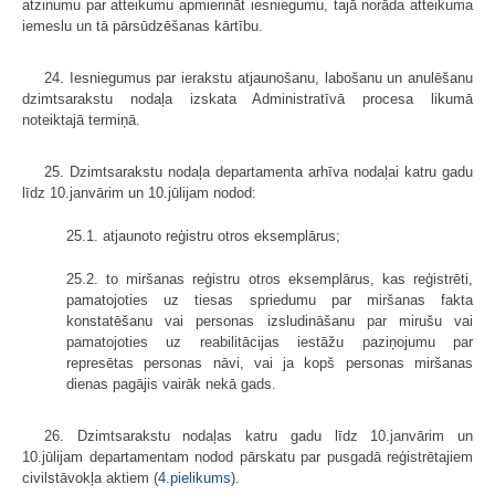
atzinumu par atteikumu apmierināt iesniegumu, tajā norāda atteikuma
iemeslu un tā pārsūdzēšanas kārtību.
24. Iesniegumus par ierakstu atjaunošanu, labošanu un anulēšanu
dzimtsarakstu nodaļa izskata Administratīvā procesa likumā
noteiktajā termiņā.
25. Dzimtsarakstu nodaļa departamenta arhīva nodaļai katru gadu
līdz 10.janvārim un 10.jūlijam nodod:
25.1. atjaunoto reģistru otros eksemplārus;
25.2. to miršanas reģistru otros eksemplārus, kas reģistrēti,
pamatojoties uz tiesas spriedumu par miršanas fakta
konstatēšanu vai personas izsludināšanu par mirušu vai
pamatojoties uz reabilitācijas iestāžu paziņojumu par
represētas personas nāvi, vai ja kopš personas miršanas
dienas pagājis vairāk nekā gads.
26. Dzimtsarakstu nodaļas katru gadu līdz 10.janvārim un
10.jūlijam departamentam nodod pārskatu par pusgadā reģistrētajiem
civilstāvokļa aktiem (
4.pielikums
).