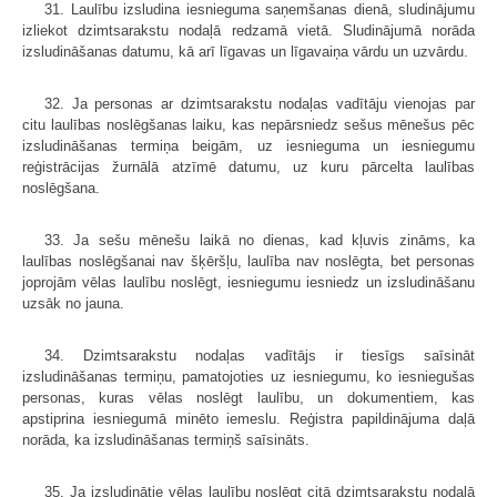
31. Laulību izsludina iesnieguma saņemšanas dienā, sludinājumu
izliekot dzimtsarakstu nodaļā redzamā vietā. Sludinājumā norāda
izsludināšanas datumu, kā arī līgavas un līgavaiņa vārdu un uzvārdu.
32. Ja personas ar dzimtsarakstu nodaļas vadītāju vienojas par
citu laulības noslēgšanas laiku, kas nepārsniedz sešus mēnešus pēc
izsludināšanas termiņa beigām, uz iesnieguma un iesniegumu
reģistrācijas žurnālā atzīmē datumu, uz kuru pārcelta laulības
noslēgšana.
33. Ja sešu mēnešu laikā no dienas, kad kļuvis zināms, ka
laulības noslēg­šanai nav šķēršļu, laulība nav noslēgta, bet personas
joprojām vēlas laulību noslēgt, iesniegumu iesniedz un izsludināšanu
uzsāk no jauna.
34. Dzimtsarakstu nodaļas vadītājs ir tiesīgs saīsināt
izsludināšanas termi­ņu, pamatojoties uz iesniegumu, ko iesniegušas
personas, kuras vēlas noslēgt laulību, un dokumentiem, kas
apstiprina iesniegumā minēto iemeslu. Reģistra papildinājuma daļā
norāda, ka izsludināšanas termiņš saīsināts.
35. Ja izsludinātie vēlas laulību noslēgt citā dzimtsarakstu nodaļā