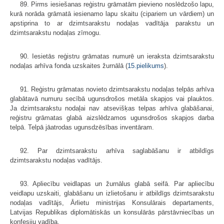
89. Pirms iesiešanas reģistru grāmatām pievieno noslēdzošo lapu,
kurā norāda grāmatā iesienamo lapu skaitu (cipariem un vārdiem) un
apstiprina to ar dzimtsarakstu nodaļas vadītāja parakstu un
dzimtsarakstu nodaļas zīmogu.
90. Iesietās reģistru grāmatas numurē un ieraksta dzimtsarakstu
nodaļas arhīva fonda uzskaites žurnālā (
15.pielikums
).
91. Reģistru grāmatas novieto dzimtsarakstu nodaļas telpās arhīva
glabā­tavā numuru secībā ugunsdrošos metāla skapjos vai plauktos.
Ja dzimtsarakstu nodaļai nav atsevišķas telpas arhīva glabāšanai,
reģistru grāmatas glabā aizslē­dzamos ugunsdrošos skapjos darba
telpā. Telpā jāatrodas ugunsdzēsības inven­tāram.
92. Par dzimtsarakstu arhīva saglabāšanu ir atbildīgs
dzimtsarakstu nodaļas vadītājs.
93. Apliecību veidlapas un žurnālus glabā seifā. Par apliecību
veidlapu uzskaiti, glabāšanu un izlietošanu ir atbildīgs dzimtsarakstu
nodaļas vadītājs, Ārlietu ministrijas Konsulārais departaments,
Latvijas Republikas diplomātiskās un konsulārās pārstāvniecības un
konfesiju vadība.