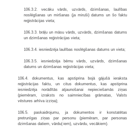
106.3.2. vecāku vārds, uzvārds, dzimšanas, laulības
noslēgšanas un mirša­nas (ja miruši) datums un šo faktu
reģistrācijas vieta;
106.3.3. brāļu un māsu vārds, uzvārds, dzimšanas datums
un dzimšanas reģistrācijas vieta;
106.3.4. iesniedzēja laulības noslēgšanas datums un vieta;
106.3.5. iesniedzēja bērnu vārds, uzvārds, dzimšanas
datums un dzimšanas reģistrācijas vieta;
106.4. dokumentus, kas apstiprina bojā gājušā ieraksta
reģistrācijas faktu, un citus dokumentus, kas apstiprina
iesniedzēja norādītās atjaunošanai nepieciešamās ziņas
(piemēram, izraksts no saimniecības grāmatas, Valsts
vēstures arhīva izziņa);
106.5. paskaidrojumu, ja dokumentos ir konstatētas
pretrunīgas ziņas par personu (piemēram, par personas
dzimšanas datiem, vārdu(-iem), uzvārdu, vecākiem).