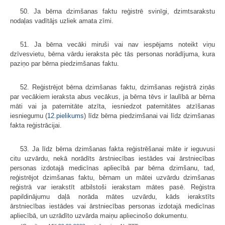
50. Ja bērna dzimšanas faktu reģistrē svinīgi, dzimtsarakstu
nodaļas vadītājs uzliek amata zīmi.
51. Ja bērna vecāki miruši vai nav iespējams noteikt viņu
dzīvesvietu, bērna vārdu ieraksta pēc tās personas norādījuma, kura
paziņo par bērna piedzimšanas faktu.
52. Reģistrējot bērna dzimšanas faktu, dzimšanas reģistrā ziņās
par vecākiem ieraksta abus vecākus, ja bērna tēvs ir laulībā ar bērna
māti vai ja paternitāte atzīta, iesniedzot paternitātes atzīšanas
iesniegumu (
12.pielikums
) līdz bērna piedzimšanai vai līdz dzimšanas
fakta reģistrācijai.
53. Ja līdz bērna dzimšanas fakta reģistrēšanai māte ir ieguvusi
citu uzvārdu, nekā norādīts ārstniecības iestādes vai ārstniecības
personas izdotajā medicīnas aplie­cībā par bērna dzimšanu, tad,
reģistrējot dzimšanas faktu, bērnam un mātei uzvārdu dzimšanas
reģistrā var ierakstīt atbilstoši ierakstam mātes pasē. Reģistra
papildinājumu daļā norāda mātes uzvārdu, kāds ierakstīts
ārstniecības iestādes vai ārstniecības personas izdotajā medicīnas
apliecībā, un uzrādīto uzvārda maiņu apliecinošo dokumentu.