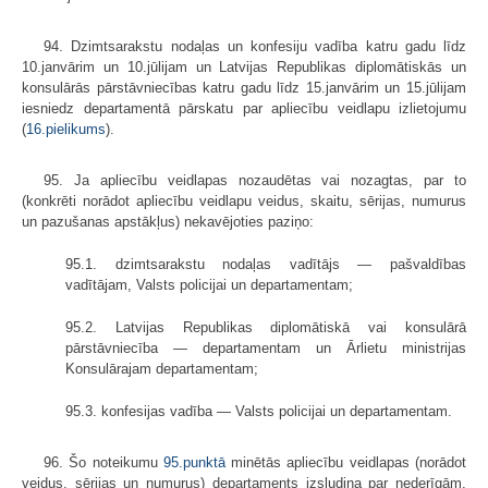
94. Dzimtsarakstu nodaļas un konfesiju vadība katru gadu līdz
10.janvārim un 10.jūlijam un Latvijas Republikas diplomātiskās un
konsulārās pārstāvniecī­bas katru gadu līdz 15.janvārim un 15.jūlijam
iesniedz departamentā pārskatu par apliecību veidlapu izlietojumu
(
16.pielikums
).
95. Ja apliecību veidlapas nozaudētas vai nozagtas, par to
(konkrēti norā­dot apliecību veidlapu veidus, skaitu, sērijas, numurus
un pazušanas apstākļus) nekavējoties paziņo:
95.1. dzimtsarakstu nodaļas vadītājs — pašvaldības
vadītājam, Valsts policijai un departamentam;
95.2. Latvijas Republikas diplomātiskā vai konsulārā
pārstāvniecība — departamentam un Ārlietu ministrijas
Konsulārajam departamentam;
95.3. konfesijas vadība — Valsts policijai un departamentam.
96. Šo noteikumu
95.punktā
minētās apliecību veidlapas (norādot
veidus, sērijas un numurus) departaments izsludina par nederīgām,