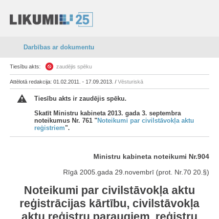
Darbības ar dokumentu
Tiesību akts:
zaudējis spēku
Attēlotā redakcija: 01.02.2011. - 17.09.2013. /
Vēsturiskā
Tiesību akts ir zaudējis spēku.
Skatīt Ministru kabineta 2013. gada 3. septembra
noteikumus Nr. 761 "
Noteikumi par civilstāvokļa aktu
reģistriem
".
Ministru kabineta noteikumi Nr.904
Rīgā 2005.gada 29.novembrī (prot. Nr.70 20.§)
Noteikumi par civilstāvokļa aktu
reģistrācijas kārtību, civilstāvokļa
aktu reģistru paraugiem, reģistru