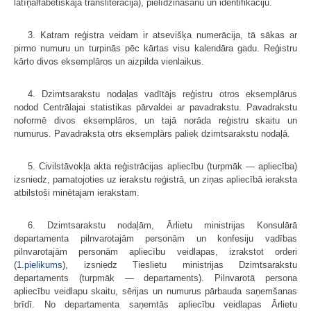
latīņalfabētiskajā transliterācijā), pielīdzināšanu un identifikāciju.
3. Katram reģistra veidam ir atsevišķa numerācija, tā sākas ar
pirmo numuru un turpinās pēc kārtas visu kalendāra gadu. Reģistru
kārto divos eksemplāros un aizpilda vienlaikus.
4. Dzimtsarakstu nodaļas vadītājs reģistru otros eksemplārus
nodod Centrālajai statistikas pārvaldei ar pavadrakstu. Pavadrakstu
noformē divos eksemplāros, un tajā norāda reģistru skaitu un
numurus. Pavadraksta otrs eksemplārs paliek dzimtsarakstu nodaļā.
5. Civilstāvokļa akta reģistrācijas apliecību (turpmāk — apliecība)
izsniedz, pamatojoties uz ierakstu reģistrā, un ziņas apliecībā ieraksta
atbilstoši minētajam ierakstam.
6. Dzimtsarakstu nodaļām, Ārlietu ministrijas Konsulārā
departamenta pilnvarotajām personām un konfesiju vadības
pilnvarotajām personām apliecību veidlapas, izrakstot orderi
(
1.pielikums
), izsniedz Tieslietu ministrijas Dzimtsarakstu
departaments (turpmāk — departaments). Pilnvarotā persona
apliecību veidlapu skaitu, sērijas un numurus pārbauda saņemšanas
brīdī. No departamenta saņemtās apliecību veidlapas Ārlietu