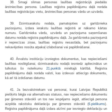
38. Smagi slimas personas laulības reģistrācijā piedalās
ārstniecības persona. Laulības reģistra papildinājumu daļā norāda
laulības reģistrācijas vietu, ārstniecības personas vārdu un uzvārdu.
39. Dzimtsarakstu nodaļa, pamatojoties uz garīdznieka
paziņojumu, izdara ierakstu laulības reģistrā ar nākamo kārtas
numuru. Garīdznieka vārdu, uzvārdu un paziņojuma saņemšanas
datumu norāda reģistra papildinājumu daļā. Ja garīdznieka paziņojumā
ir neprecīzas ziņas, laulības reģistru nesastāda, bet paziņojumu
nekavējoties nosūta atpakaļ izlabošanai vai papildināšanai.
40. Ārvalstu institūciju izsniegtos dokumentus, kas nepieciešami
laulības noslēgšanai, dzimtsarakstu nodaļā iesniedz apliecinātus un
tulkotus šo notei­kumu
21.punktā
minētajā kārtībā. Reģistra
papildinājumu daļā norāda valsti, kas izdevusi attiecīgo dokumentu,
kā arī tā izdošanas datumu.
41. Ja bezvalstniekam vai personai, kurai Latvijas Republikā
piešķirts bēgļa vai alternatīvais statuss, nav nepieciešamo dokumentu
par ģimenes stā­vokli un tos nav iespējams iegūt, attiecīgā persona
aizpilda rakstisku deklarāciju par ģimenes stāvokli (
6.pielikums
).
Reģistra papildinājuma daļā izdara atzīmi par iesniegto deklarāciju un