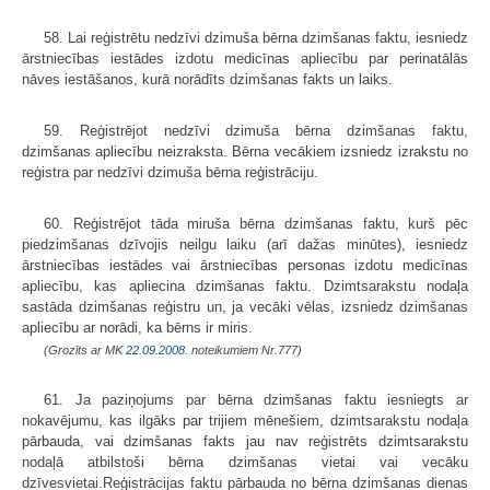
58. Lai reģistrētu nedzīvi dzimuša bērna dzimšanas faktu, iesniedz
ārstniecības iestādes izdotu medicīnas apliecību par perinatālās
nāves iestāšanos, kurā norādīts dzimšanas fakts un laiks.
59. Reģistrējot nedzīvi dzimuša bērna dzimšanas faktu,
dzimšanas apliecību neizraksta. Bērna vecākiem izsniedz izrakstu no
reģistra par nedzīvi dzimuša bērna reģistrāciju.
60. Reģistrējot tāda miruša bērna dzimšanas faktu, kurš pēc
piedzimša­nas dzīvojis neilgu laiku (arī dažas minūtes), iesniedz
ārstniecības iestādes vai ārstniecības personas izdotu medicīnas
apliecību, kas apliecina dzimšanas faktu. Dzimtsarakstu nodaļa
sastāda dzimšanas reģistru un, ja vecāki vēlas, izsniedz dzimšanas
apliecību ar norādi, ka bērns ir miris.
(Grozīts ar MK
22.09.2008.
noteikumiem Nr.777)
61. Ja paziņojums par bērna dzimšanas faktu iesniegts ar
nokavējumu, kas ilgāks par trijiem mēnešiem, dzimtsarakstu nodaļa
pārbauda, vai dzimšanas fakts jau nav reģistrēts dzimtsarakstu
nodaļā atbilstoši bērna dzimšanas vietai vai vecāku
dzīvesvietai.Reģistrācijas faktu pārbauda no bērna dzimšanas dienas