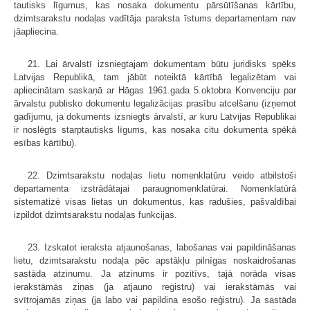
tautisks līgumus, kas nosaka dokumentu pārsūtīšanas kārtību,
dzimtsarakstu nodaļas vadītāja paraksta īstums departamentam nav
jāapliecina.
21. Lai ārvalstī izsniegtajam dokumentam būtu juridisks spēks
Latvijas Republikā, tam jābūt noteiktā kārtībā legalizētam vai
apliecinātam saskaņā ar Hāgas 1961.gada 5.oktobra Konvenciju par
ārvalstu publisko dokumentu legali­zācijas prasību atcelšanu (izņemot
gadījumu, ja dokuments izsniegts ārvalstī, ar kuru Latvijas Republikai
ir noslēgts starptautisks līgums, kas nosaka citu dokumenta spēkā
esības kārtību).
22. Dzimtsarakstu nodaļas lietu nomenklatūru veido atbilstoši
departamen­ta izstrādātajai paraugnomenklatūrai. Nomenklatūrā
sistematizē visas lietas un dokumentus, kas radušies, pašvaldībai
izpildot dzimtsarakstu nodaļas funkcijas.
23. Izskatot ieraksta atjaunošanas, labošanas vai papildināšanas
lietu, dzimtsarakstu nodaļa pēc apstākļu pilnīgas noskaidrošanas
sastāda atzinumu. Ja atzinums ir pozitīvs, tajā norāda visas
ierakstāmās ziņas (ja atjauno reģistru) vai ierakstāmās vai
svītrojamās ziņas (ja labo vai papildina esošo reģistru). Ja sastāda