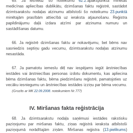
65. Ja iesniedz šo noteikumu
62.2
.apakš­punktā minētās
medicīnas apliecības dublikātu, dzimšanas faktu reģistrē, sastādot
dzimtsarakstu nodaļas atzinumu atbilstoši šo noteikumu
23.punktā
minētajām prasībām attiecībā uz ieraksta atjaunošanu. Reģistra
papildinājumu daļā izdara atzīmi par atzinuma numuru un
sastādīšanas datumu.
66. Ja reģistrē dzimšanas faktu ar nokavējumu, bet bērns nav
sasniedzis septiņu gadu vecumu, dzimtsarakstu nodaļas atzinumu
nesastāda.
67. Ja pamatotu iemeslu dēļ nav iespējams iegūt ārstniecības
iestādes vai ārstniecības personas izdotu dokumentu, kas apliecina
bērna dzimšanas faktu, bērna piedzimšanu reģistrē, pamatojoties uz
vecāku iesniegumu un ārstniecības iestādes izziņu par bērna vecumu.
(Grozīts ar MK
22.09.2008.
noteikumiem Nr.777)
IV. Miršanas fakta reģistrācija
68. Ja dzimtsarakstu nodaļa saņēmusi iestādes rakstisku
paziņojumu par miršanas faktu, ziņas reģistrā ieraksta atbilstoši
paziņojumā norādītajām ziņām. Miršanas reģistra (
13.pielikums
)