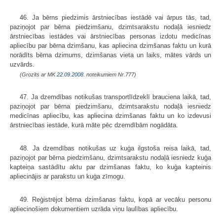
46. Ja bērns piedzimis ārstniecības iestādē vai ārpus tās, tad,
paziņojot par bērna piedzimšanu, dzimtsarakstu nodaļā iesniedz
ārstniecības iestādes vai ārstniecības personas izdotu medicīnas
apliecību par bērna dzimšanu, kas apliecina dzimšanas faktu un kurā
norādīts bērna dzimums, dzimšanas vieta un laiks, mātes vārds un
uzvārds.
(Grozīts ar MK
22.09.2008.
noteikumiem Nr.777)
47. Ja dzemdības notikušas transport­līdzeklī brauciena laikā, tad,
paziņo­jot par bērna piedzimšanu, dzimtsarakstu nodaļā iesniedz
medicīnas apliecību, kas apliecina dzimšanas faktu un ko izdevusi
ārstniecības iestāde, kurā māte pēc dzemdībām nogādāta.
48. Ja dzemdības notikušas uz kuģa ilgstoša reisa laikā, tad,
paziņojot par bērna piedzimšanu, dzimtsarakstu nodaļā iesniedz kuģa
kapteiņa sastādītu aktu par dzimšanas faktu, ko kuģa kapteinis
apliecinājis ar parakstu un kuģa zīmogu.
49. Reģistrējot bērna dzimšanas faktu, kopā ar vecāku personu
apliecino­šiem dokumentiem uzrāda viņu laulības apliecību.