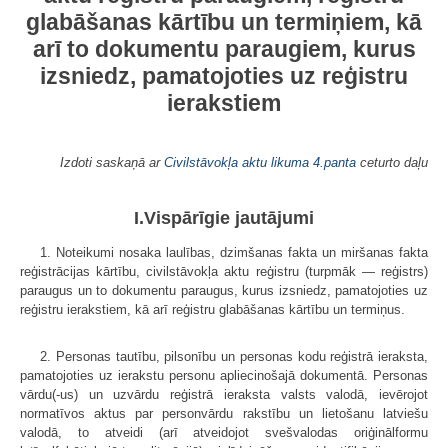
glabāšanas kārtību un termiņiem, kā
arī to dokumentu paraugiem, kurus
izsniedz, pamatojoties uz reģistru
ierakstiem
Izdoti saskaņā ar
Civilstāvokļa aktu likuma
4.panta
ceturto daļu
I.Vispārīgie jautājumi
1. Noteikumi nosaka laulības, dzimšanas fakta un miršanas fakta
reģistrā­cijas kārtību, civilstāvokļa aktu reģistru (turpmāk — reģistrs)
paraugus un to dokumentu paraugus, kurus izsniedz, pamatojoties uz
reģistru ierakstiem, kā arī reģistru glabāšanas kārtību un termiņus.
2. Personas tautību, pilsonību un personas kodu reģistrā ieraksta,
pamatojoties uz ierakstu personu apliecinošajā dokumentā. Personas
vārdu(-us) un uzvārdu reģistrā ieraksta valsts valodā, ievērojot
normatīvos aktus par personvārdu rakstību un lietošanu latviešu
valodā, to atveidi (arī atveidojot svešvalodas oriģinālformu