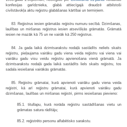
konfesijas garīdznieka, glabā attiecīgajā draudzē atbilstoši
civilstāvokļa aktu reģistru glabāšanas kārtībai un termiņiem.
83. Reģistrus iesien grāmatās reģistru numuru secībā. Dzimšanas,
laulības un miršanas reģistrus iesien atsevišķās grāmatās. Grāmatā
iesien ne mazāk kā 75 un ne vairāk kā 250 reģistrus.
84. Ja gada laikā dzimtsarakstu nodaļā sastādīts neliels skaits
reģistru, pieļaujama vairāku gadu viena veida reģistru vai viena vai
vairāku gadu visu veidu reģistru apvienošana vienā grāmatā. Ja
dzimtsarakstu nodaļā gada laikā sastādīts liels skaits reģistru, tos
sadala iesiešanai vairākās grāmatās.
85. Reģistru grāmatai, kurā apvienoti vairāku gadu viena veida
reģistri, kā arī reģistru grāmatai, kurā apvienoti vairāku gadu
dzimšanas, laulības un miršanas reģistri, pirms iesiešanas pievieno:
85.1. titullapu, kurā norāda reģistru sastādīšanas vietu un
grāmatas satura rādītāju;
85.2. reģistrēto personu alfabētisko sarakstu.