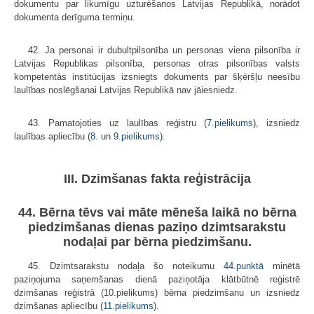
dokumentu par likumīgu uzturēšanos Latvijas Republikā, norādot
dokumenta derīguma termiņu.
42. Ja personai ir dubultpilsonība un personas viena pilsonība ir
Latvijas Republikas pilsonība, personas otras pilsonības valsts
kompetentās institūcijas izsniegts dokuments par šķēršļu neesību
laulības noslēgšanai Latvijas Republikā nav jāiesniedz.
43. Pamatojoties uz laulības reģistru (
7.pielikums
), izsniedz
laulības apliecību (
8.
un
9.pielikums
).
III. Dzimšanas fakta reģistrācija
44. Bērna tēvs vai māte mēneša laikā no bērna
piedzimšanas dienas paziņo dzimtsarakstu
nodaļai par bērna piedzimšanu.
45. Dzimtsarakstu nodaļa šo noteikumu
44.punktā
minētā
paziņojuma saņemšanas dienā paziņotāja klātbūtnē reģistrē
dzimšanas reģistrā (10.pieli­kums) bērna piedzimšanu un izsniedz
dzimšanas apliecību (
11.pielikums
).