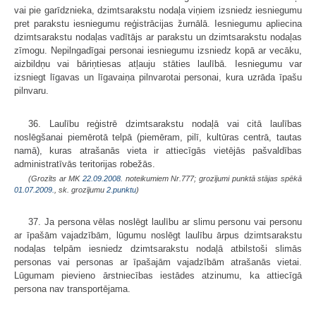
vai pie garīdznieka, dzimtsarakstu nodaļa viņiem izsniedz iesniegumu
pret parakstu iesniegumu reģistrācijas žurnālā. Iesniegumu apliecina
dzimtsarakstu nodaļas vadītājs ar parakstu un dzimtsarakstu nodaļas
zīmogu. Nepilngadīgai personai iesniegumu izsniedz kopā ar vecāku,
aizbildņu vai bāriņtiesas atļauju stāties laulībā. Iesniegumu var
izsniegt līgavas un līgavaiņa pilnvarotai personai, kura uzrāda īpašu
pilnvaru.
36. Laulību reģistrē dzimtsarakstu nodaļā vai citā laulības
noslēgšanai piemērotā telpā (piemēram, pilī, kultūras centrā, tautas
namā), kuras atrašanās vieta ir attiecīgās vietējās pašvaldības
administratīvās teritorijas robežās.
(Grozīts ar MK
22.09.2008.
noteikumiem Nr.777; grozījumi punktā stājas spēkā
01.07.2009.
, sk. grozījumu
2.punktu
)
37. Ja persona vēlas noslēgt laulību ar slimu personu vai personu
ar īpašām vajadzībām, lūgumu noslēgt laulību ārpus dzimtsarakstu
nodaļas telpām iesniedz dzimtsarakstu nodaļā atbilstoši slimās
personas vai personas ar īpašajām vajadzībām atrašanās vietai.
Lūgumam pievieno ārstniecības iestādes atzinumu, ka attiecīgā
persona nav transportējama.