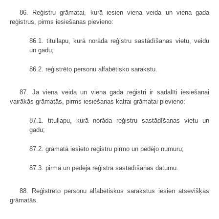
86. Reģistru grāmatai, kurā iesien viena veida un viena gada
reģistrus, pirms iesiešanas pievieno:
86.1. titullapu, kurā norāda reģistru sastādīšanas vietu, veidu
un gadu;
86.2. reģistrēto personu alfabētisko sarakstu.
87. Ja viena veida un viena gada reģistri ir sadalīti iesiešanai
vairākās grāmatās, pirms iesiešanas katrai grāmatai pievieno:
87.1. titullapu, kurā norāda reģistru sastādīšanas vietu un
gadu;
87.2. grāmatā iesieto reģistru pirmo un pēdējo numuru;
87.3. pirmā un pēdējā reģistra sastādīšanas datumu.
88. Reģistrēto personu alfabētiskos sarakstus iesien atsevišķās
grāmatās.