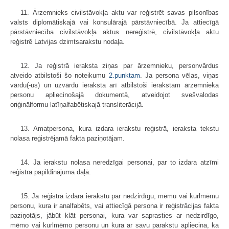
11. Ārzemnieks civilstāvokļa aktu var reģistrēt savas pilsonības
valsts diplomātiskajā vai konsulārajā pārstāvniecībā. Ja attiecīgā
pārstāvniecība civilstāvokļa aktus nereģistrē, civilstāvokļa aktu
reģistrē Latvijas dzimtsarakstu nodaļa.
12. Ja reģistrā ieraksta ziņas par ārzemnieku, personvārdus
atveido atbil­stoši šo noteikumu
2.punktam
. Ja persona vēlas, viņas
vārdu(-us) un uzvārdu ieraksta arī atbilstoši ierakstam ārzemnieka
personu apliecinošajā dokumentā, atveidojot svešvalodas
oriģinālformu latīņalfabētiskajā transliterācijā.
13. Amatpersona, kura izdara ierakstu reģistrā, ieraksta tekstu
nolasa reģistrējamā fakta paziņotājam.
14. Ja ierakstu nolasa neredzīgai personai, par to izdara atzīmi
reģistra papildinājuma daļā.
15. Ja reģistrā izdara ierakstu par nedzirdīgu, mēmu vai kurlmēmu
personu, kura ir analfabēts, vai attiecīgā persona ir reģistrācijas fakta
paziņotājs, jābūt klāt personai, kura var saprasties ar nedzirdīgo,
mēmo vai kurlmēmo personu un kura ar savu parakstu apliecina, ka