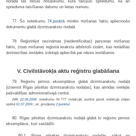
norāda tās tiesas nosaukumu, kura taisījusi spriedumu, kā arī
sprieduma taisīšanas datumu un lietas numuru.
77. Šo noteikumu
74.punktā
minēto miršanas faktu apliecinošo
doku­mentu glabā dzimtsarakstu nodaļā.
78. Reģistrējot nezināmas (neidentificētas) personas miršanas
faktu, ziņas miršanas reģistrā ieraksta atbilstoši ziņām, kas norādītas
ārstniecības iestādes izdotajā apliecībā par nāves iestāšanos.
V. Civilstāvokļa aktu reģistru glabāšana
79. Reģistru pirmos eksemplārus glabā dzimtsarakstu nodaļā
(izņemot Rīgas pilsētas dzimtsarakstu nodaļas), kas atrodas vietējās
pašvaldības administratīvajā centrā.
(MK
22.09.2008.
noteikumu Nr.777 redakcijā; punkta jaunā redakcija stājas
spēkā
01.07.2009.
, sk. grozījumu
2.punktu
)
80. Rīgas pilsētas dzimtsarakstu nodaļā glabā to reģistru pirmos
eksemplārus, kuri sastādīti:
80.1. Rīgas pilsētas dzimtsarakstu nodaļās, sākot no