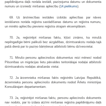
papildinājuma daļā norāda iestādi, paziņojuma datumu un dokumenta
numuru un izsniedz miršanas apliecību (
14.pielikums
).
69. Uz ārstniecības iestādes izdotās apliecības par nāves
iestāšanos norāda reģistra sastādīšanas datumu un reģistra numuru,
un minēto apliecību pievieno reģistra otrajam eksemplāram.
70. Ja, reģistrējot miršanas faktu, kļūst zināms, ka mirušā
nepilngadīgie bērni palikuši bez aizgādības, dzimtsarakstu nodaļa tajā
pašā dienā par to paziņo bāriņtiesai atbilstoši bērnu dzīvesvietai.
71. Mirušo personu apliecinošos dokumentus reizi mēnesī nodod
Pilsonī­bas un migrācijas lietu pārvaldes teritoriālajai nodaļai atbilstoši
dzimtsarakstu nodaļas atrašanās vietai.
72. Ja ārzemnieka miršanas fakts reģistrēts Latvijas Republikā,
ārzem­nieka personu apliecinošo dokumentu nodod Ārlietu ministrijas
Konsulārajam departamentam.
73. Ja, reģistrējot miršanas faktu, personu apliecinošs dokuments
nav nodots, par to izdara atzīmi miršanas reģistra papildinājumu daļā