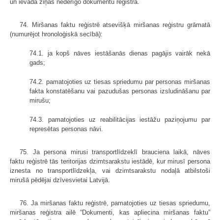
un ievada ziņas nederīgo dokumentu reģistrā.
74. Miršanas faktu reģistrē atsevišķā miršanas reģistru grāmatā
(numurējot hronoloģiskā secībā):
74.1. ja kopš nāves iestāšanās dienas pagājis vairāk nekā
gads;
74.2. pamatojoties uz tiesas spriedumu par personas miršanas
fakta konstatēšanu vai pazudušas personas izsludināšanu par
mirušu;
74.3. pamatojoties uz reabilitācijas iestāžu paziņojumu par
represētas personas nāvi.
75. Ja persona mirusi transportlīdzeklī brauciena laikā, nāves
faktu reģistrē tās teritorijas dzimtsarakstu iestādē, kur mirusī persona
iznesta no transport­līdzekļa, vai dzimtsarakstu nodaļā atbilstoši
mirušā pēdējai dzīvesvietai Latvijā.
76. Ja miršanas faktu reģistrē, pamatojoties uz tiesas spriedumu,
miršanas reģistra ailē “Dokumenti, kas apliecina miršanas faktu”