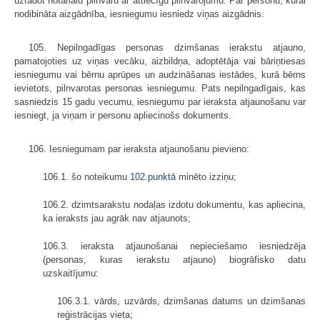
uzrādot notariālu pilnvaru ar attiecīgu pilnvarojumu. Par personu, kurai
nodibināta aizgādnība, iesniegumu iesniedz viņas aizgādnis.
105. Nepilngadīgas personas dzimšanas ierakstu atjauno,
pamatojoties uz viņas vecāku, aizbildņa, adoptētāja vai bāriņtiesas
iesniegumu vai bērnu aprūpes un audzināšanas iestādes, kurā bērns
ievietots, pilnvarotas personas iesniegumu. Pats nepilngadīgais, kas
sasniedzis 15 gadu vecumu, iesniegumu par ieraksta atjaunošanu var
iesniegt, ja viņam ir personu apliecinošs dokuments.
106. Iesniegumam par ieraksta atjaunošanu pievieno:
106.1. šo noteikumu
102.punktā
minēto izziņu;
106.2. dzimtsarakstu nodaļas izdotu dokumentu, kas apliecina,
ka ieraksts jau agrāk nav atjaunots;
106.3. ieraksta atjaunošanai nepieciešamo iesniedzēja
(personas, kuras ierakstu atjauno) biogrāfisko datu
uzskaitījumu:
106.3.1. vārds, uzvārds, dzimšanas datums un dzimšanas
reģistrācijas vieta;