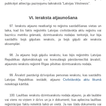
publicējot attiecīgu paziņojumu laikrakstā “Latvijas Vēstnesis”.
VI. Ieraksta atjaunošana
97. Ierakstu atjauno neatkarīgi no reģistra sastādīšanas vietas un
laika, kad šis fakts reģistrēts Latvijas civilstāvokļa aktu reģistru vai
baznīcu metriku grāmatā, dzimtsarakstu nodaļas teritorijā, kur bija
sastādīts bojā gājušais ieraksts, ja bojā gājuši abi ieraksta
eksemplāri.
98. Ja atjauno bojā gājušu ierakstu, kas bijis reģistrēts Latvijas
Republikas diplomātiskajā vai konsulārajā pārstāvniecībā ārvalstī,
atjaunoto ierakstu reģistrē Rīgas pilsētas dzimtsarakstu nodaļa.
99. Ārvalstī pastāvīgi dzīvojošas personas ierakstu, kas sastādīts
Latvijas Republikas iestādē, atjauno
Civilstāvokļa aktu likumā
noteiktajā kārtībā.
100. Laulības ierakstu dzimtsarakstu nodaļa atjauno, ja abi laulātie
vai viens no viņiem ir dzīvs un ja ir dokumenti, kas apliecina laulības
reģistrācijas faktu noteiktā laikā un vietā. Ja nav šādu dokumentu vai