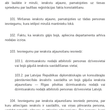
abi laulātie ir miruši, ierakstu atjauno, pamatojoties uz tiesas
spriedumu par laulības reģistrācijas fakta konstatēšanu.
101. Miršanas ierakstu atjauno, pamatojoties uz tādas personas
iesniegumu, kura ietilpst mirušā mantinieku lokā.
102. Faktu, ka ieraksts gājis bojā, apliecina departamenta arhīva
nodaļas izziņa.
103. Iesniegumu par ieraksta atjaunošanu iesniedz:
103.1. dzimtsarakstu nodaļā atbilstoši personas dzīvesvietai
vai bojā gājušā ieraksta sastādīšanas vietai;
103.2. par Latvijas Republikas diplomātiskajās un konsulārajās
pārstāvniecībās ārvalstīs sastādīta un bojā gājuša ieraksta
atjaunošanu — Rīgas pilsētas dzimtsarakstu nodaļā vai
dzimtsarakstu nodaļā atbilstoši personas dzīvesvietai Latvijā.
104. Iesniegumu par ieraksta atjaunošanu iesniedz persona, par
kuru attiecīgais ieraksts ir sastādīts, vai viņas pilnvarota persona,