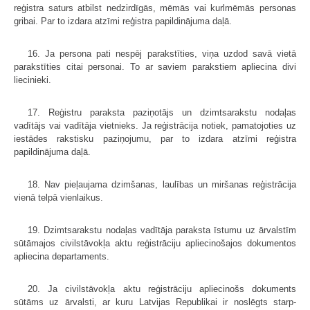
reģistra saturs atbilst nedzirdīgās, mēmās vai kurlmēmās personas
gribai. Par to izdara atzīmi reģistra papildinā­juma daļā.
16. Ja persona pati nespēj parakstīties, viņa uzdod savā vietā
parakstīties citai personai. To ar saviem parakstiem apliecina divi
liecinieki.
17. Reģistru paraksta paziņotājs un dzimtsarakstu nodaļas
vadītājs vai vadītāja vietnieks. Ja reģistrācija notiek, pamatojoties uz
iestādes rakstisku paziņojumu, par to izdara atzīmi reģistra
papildinājuma daļā.
18. Nav pieļaujama dzimšanas, laulības un miršanas reģistrācija
vienā telpā vienlaikus.
19. Dzimtsarakstu nodaļas vadītāja paraksta īstumu uz ārvalstīm
sūtāmajos civilstāvokļa aktu reģistrāciju apliecinošajos dokumentos
apliecina departaments.
20. Ja civilstāvokļa aktu reģistrāciju apliecinošs dokuments
sūtāms uz ārvalsti, ar kuru Latvijas Republikai ir noslēgts starp­