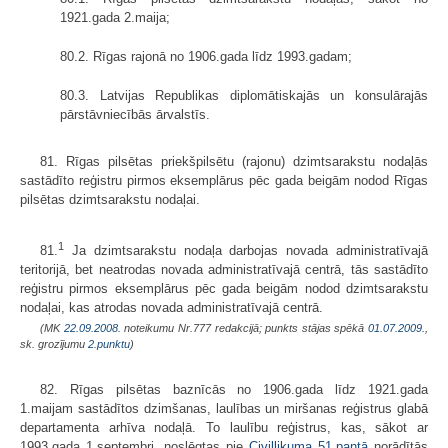
1921.gada 2.maija;
80.2. Rīgas rajonā no 1906.gada līdz 1993.gadam;
80.3. Latvijas Republikas diplomātiskajās un konsulārajās
pārstāvniecībās ārvalstīs.
81. Rīgas pilsētas priekšpilsētu (rajonu) dzimtsarakstu nodaļās
sastādīto reģistru pirmos eksemplārus pēc gada beigām nodod Rīgas
pilsētas dzimtsarak­stu nodaļai.
1
81.
Ja dzimtsarakstu nodaļa darbojas novada administratīvajā
teritorijā, bet neatrodas novada administratīvajā centrā, tās sastādīto
reģistru pirmos eksem­plārus pēc gada beigām nodod dzimtsarakstu
nodaļai, kas atrodas novada administratīvajā centrā.
(MK
22.09.2008.
noteikumu Nr.777 redakcijā; punkts stājas spēkā
01.07.2009.
,
sk. grozījumu
2.punktu
)
82. Rīgas pilsētas baznīcās no 1906.gada līdz 1921.gada
1.maijam sastādītos dzimšanas, laulības un miršanas reģistrus glabā
departamenta arhīva nodaļā. To laulību reģistrus, kas, sākot ar
1993.gada 1.septembri, noslēgtas pie
Civillikuma
51.pantā
norādītās