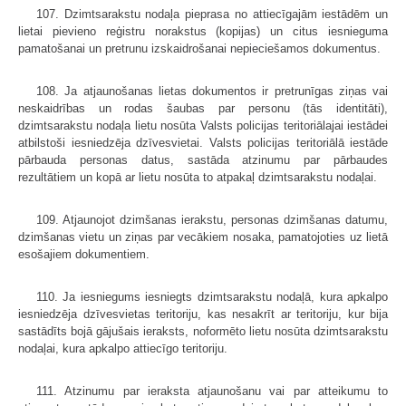
107. Dzimtsarakstu nodaļa pieprasa no attiecīgajām iestādēm un
lietai pievieno reģistru norakstus (kopijas) un citus iesnieguma
pamatošanai un pretrunu izskaidrošanai nepieciešamos dokumentus.
108. Ja atjaunošanas lietas dokumentos ir pretrunīgas ziņas vai
neskaid­rības un rodas šaubas par personu (tās identitāti),
dzimtsarakstu nodaļa lietu nosūta Valsts policijas teritoriālajai iestādei
atbilstoši iesniedzēja dzīvesvietai. Valsts policijas teritoriālā iestāde
pārbauda personas datus, sastāda atzinumu par pārbaudes
rezultātiem un kopā ar lietu nosūta to atpakaļ dzimtsarakstu nodaļai.
109. Atjaunojot dzimšanas ierakstu, personas dzimšanas datumu,
dzimša­nas vietu un ziņas par vecākiem nosaka, pamatojoties uz lietā
esošajiem dokumentiem.
110. Ja iesniegums iesniegts dzimtsarakstu nodaļā, kura apkalpo
iesnie­dzēja dzīvesvietas teritoriju, kas nesakrīt ar teritoriju, kur bija
sastādīts bojā gājušais ieraksts, noformēto lietu nosūta dzimtsarakstu
nodaļai, kura apkalpo attiecīgo teritoriju.
111. Atzinumu par ieraksta atjaunošanu vai par atteikumu to