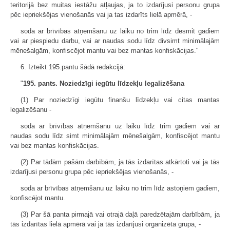
teritorijā bez muitas iestāžu atļaujas, ja to izdarījusi personu grupa
pēc iepriekšējas vienošanās vai ja tas izdarīts lielā apmērā, -
soda ar brīvības atņemšanu uz laiku no trim līdz desmit gadiem
vai ar piespiedu darbu, vai ar naudas sodu līdz divsimt minimālajām
mēnešalgām, konfiscējot mantu vai bez mantas konfiskācijas."
6. Izteikt 195.pantu šādā redakcijā:
"
195. pants. Noziedzīgi iegūtu līdzekļu legalizēšana
(1) Par noziedzīgi iegūtu finanšu līdzekļu vai citas mantas
legalizēšanu -
soda ar brīvības atņemšanu uz laiku līdz trim gadiem vai ar
naudas sodu līdz simt minimālajām mēnešalgām, konfiscējot mantu
vai bez mantas konfiskācijas.
(2) Par tādām pašām darbībām, ja tās izdarītas atkārtoti vai ja tās
izdarījusi personu grupa pēc iepriekšējas vienošanās, -
soda ar brīvības atņemšanu uz laiku no trim līdz astoņiem gadiem,
konfiscējot mantu.
(3) Par šā panta pirmajā vai otrajā daļā paredzētajām darbībām, ja
tās izdarītas lielā apmērā vai ja tās izdarījusi organizēta grupa, -