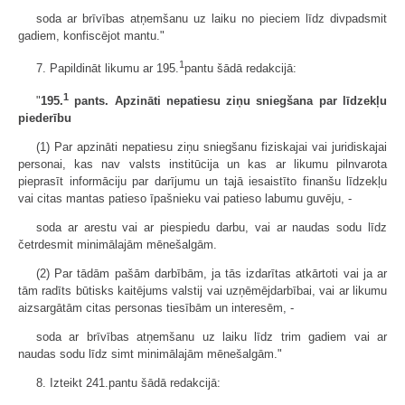
soda ar brīvības atņemšanu uz laiku no pieciem līdz divpadsmit
gadiem, konfiscējot mantu."
1
7. Papildināt likumu ar 195.
pantu šādā redakcijā:
1
"
195.
pants. Apzināti nepatiesu ziņu sniegšana par līdzekļu
piederību
(1) Par apzināti nepatiesu ziņu sniegšanu fiziskajai vai juridiskajai
personai, kas nav valsts institūcija un kas ar likumu pilnvarota
pieprasīt informāciju par darījumu un tajā iesaistīto finanšu līdzekļu
vai citas mantas patieso īpašnieku vai patieso labumu guvēju, -
soda ar arestu vai ar piespiedu darbu, vai ar naudas sodu līdz
četrdesmit minimālajām mēnešalgām.
(2) Par tādām pašām darbībām, ja tās izdarītas atkārtoti vai ja ar
tām radīts būtisks kaitējums valstij vai uzņēmējdarbībai, vai ar likumu
aizsargātām citas personas tiesībām un interesēm, -
soda ar brīvības atņemšanu uz laiku līdz trim gadiem vai ar
naudas sodu līdz simt minimālajām mēnešalgām."
8. Izteikt 241.pantu šādā redakcijā: