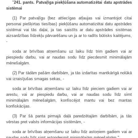
"
241. pants. Patvaļīga piekļūšana automatizētai datu apstrādes
sistēmai
(1) Par patvaļīgu (bez attiecīgas atļaujas vai izmantojot citai
personai piešķirtas tiesības) piekļūšanu automatizētai datu apstrādes
sistēmai vai tās daļai, ja tas sais­tīts ar datu apstrādes sistēmas
aizsardzības līdzekļu pārvarēšanu un ja ar to radīts būtisks kaitējums,
-
soda ar brīvības atņemšanu uz laiku līdz trim gadiem vai ar
piespiedu darbu, vai ar naudas sodu līdz piecdesmit minimālajām
mēnešalgām.
(2) Par tādām pašām darbībām, ja tās izdarītas mantkārīgā nolūkā
vai izraisījušas smagas sekas, -
soda ar brīvības atņemšanu uz laiku līdz pieciem gadiem vai ar
arestu, vai ar piespiedu darbu, vai ar naudas sodu līdz simt
minimālajām mēnešalgām, konfiscējot mantu vai bez mantas
konfiskācijas.
(3) Par šā panta pirmajā daļā paredzētajām darbībām, ja tās
vērstas pret valsts informācijas sistēmām, -
soda ar brīvības atņemšanu uz laiku līdz astoņiem gadiem vai ar
naudas sodu līdz simt astoņdesmit minimālajām mēneš­algām."