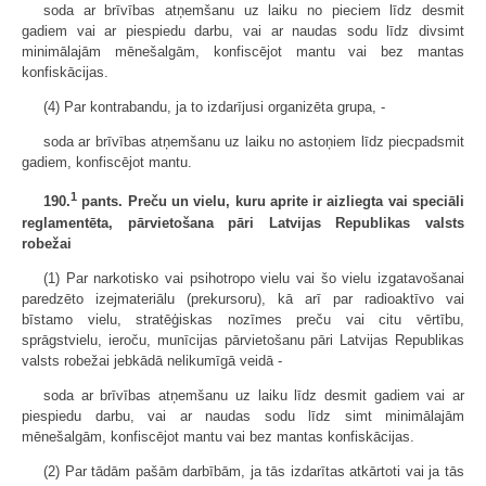
soda ar brīvības atņemšanu uz laiku no pieciem līdz desmit
gadiem vai ar piespiedu darbu, vai ar naudas sodu līdz divsimt
minimālajām mēnešalgām, konfiscējot mantu vai bez mantas
konfiskācijas.
(4) Par kontrabandu, ja to izdarījusi organizēta grupa, -
soda ar brīvības atņemšanu uz laiku no astoņiem līdz piecpadsmit
gadiem, konfiscējot mantu.
1
190.
pants. Preču un vielu, kuru aprite ir aizliegta vai speciāli
reglamentēta, pārvietošana pāri Latvijas Republikas valsts
robežai
(1) Par narkotisko vai psihotropo vielu vai šo vielu izgatavošanai
paredzēto izejmateriālu (prekursoru), kā arī par radioaktīvo vai
bīstamo vielu, stratēģiskas nozīmes preču vai citu vērtību,
sprāgstvielu, ieroču, munīcijas pārvietošanu pāri Latvijas Republikas
valsts robežai jebkādā nelikumīgā veidā -
soda ar brīvības atņemšanu uz laiku līdz desmit gadiem vai ar
piespiedu darbu, vai ar naudas sodu līdz simt minimālajām
mēnešalgām, konfiscējot mantu vai bez mantas konfiskācijas.
(2) Par tādām pašām darbībām, ja tās izdarītas atkārtoti vai ja tās