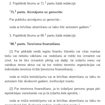
1
2. Papildināt likumu ar 71.
pantu šādā redakcijā:
1
"
71.
pants. Aicinājums uz genocīdu
Par publisku aicinājumu uz genocīdu -
soda ar brīvības atņemšanu uz laiku līdz astoņiem gadiem."
1
3. Papildināt likumu ar 88.
pantu šādā redakcijā:
1
"
88.
pants. Terorisma finansēšana
(1) Par jebkādā veidā iegūtu finanšu līdzekļu vai citas mantas
tiešu vai netiešu vākšanu vai nodošanu ar mērķi tos izmantot vai
zinot, ka tie tiks izmantoti pilnīgi vai daļēji, lai izdarītu vienu vai
vairākus terora aktus vai lai tos nodotu teroristu organizācijas vai
individuāla terorista rīcībā (terorisma finansēšana), -
soda ar mūža ieslodzījumu vai ar brīvības atņemšanu uz laiku no
astoņiem līdz divdesmit gadiem, konfiscējot mantu.
(2) Par terorisma finansēšanu, ja to izdarījusi personu grupa pēc
iepriekšējas vienošanās vai ja tā izdarīta lielā apmērā, -
soda ar mūža ieslodzījumu vai ar brīvības atņemšanu uz laiku no