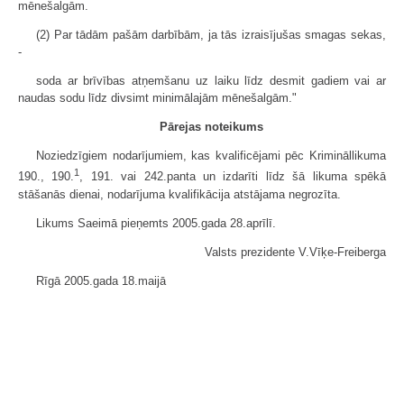
mēnešalgām.
(2) Par tādām pašām darbībām, ja tās izraisījušas smagas sekas,
-
soda ar brīvības atņemšanu uz laiku līdz desmit gadiem vai ar
naudas sodu līdz divsimt minimālajām mēnešalgām."
Pārejas noteikums
Noziedzīgiem nodarījumiem, kas kvalificējami pēc Krimināllikuma
1
190., 190.
, 191. vai 242.panta un izdarīti līdz šā likuma spēkā
stāšanās dienai, nodarījuma kvalifikācija atstājama negrozīta.
Likums Saeimā pieņemts 2005.gada 28.aprīlī.
Valsts prezidente V.Vīķe-Freiberga
Rīgā 2005.gada 18.maijā