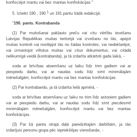
konfiscējot mantu vai bez mantas konfiskācijas."
1
5. Izteikt 190., 190.
un 191.pantu šādā redakcijā:
"
190. pants. Kontrabanda
(1) Par muitošanai pakļauto preču vai citu vērtību ievešanu
Latvijas Republikas muitas teritorijā vai izvešanu no tās, apejot
muitas kontroli vai noslēpjot tās no šādas kontroles, vai nedeklarējot,
vai izmantojot viltotus muitas vai citus dokumentus, vai citādā
nelikumīgā veidā (kontrabanda), ja tā izdarīta atkārtoti gada laikā, -
soda ar brīvības atņemšanu uz laiku līdz trim gadiem vai ar
piespiedu darbu, vai ar naudas sodu līdz simt minimālajām
mēnešalgām, konfiscējot mantu vai bez mantas konfiskācijas.
(2) Par kontrabandu, ja tā izdarīta lielā apmērā, -
soda ar brīvības atņemšanu uz laiku no trim līdz astoņiem gadiem
vai ar piespiedu darbu, vai ar naudas sodu līdz simt piecdesmit
minimālajām mēnešalgām, konfiscējot mantu vai bez mantas
konfiskācijas.
(3) Par šā panta otrajā daļā paredzētajām darbībām, ja tās
izdarījusi personu grupa pēc iepriekšējas vienošanās, -