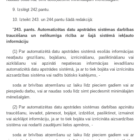
9. Izslēgt 242.pantu.
10. Izteikt 243. un 244.pantu šādā redakcijā:
"
243. pants. Automatizētas datu apstrādes sistēmas darbības
traucēšana un nelikumīga rīcība ar šajā sistēmā iekļauto
informāciju
(1) Par automatizētā datu apstrādes sistēmā esošās informācijas
neatļautu grozīšanu, bojāšanu, iznīcināšanu, pasliktināšanu vai
aizklāšanu vai apzināti nepatiesas informācijas ievadīšanu
automatizētā datu apstrādes sistēmā, ja ar to tiek bojāta vai iznīcināta
aizsardzības sistēma vai radīts būtisks kaitējums, -
soda ar brīvības atņemšanu uz laiku līdz pieciem gadiem vai ar
piespiedu darbu, vai ar naudas sodu līdz simt piecdesmit minimālajām
mēnešalgām.
(2) Par automatizētas datu apstrādes sistēmas darbības apzinātu
traucēšanu, ievadot, pārnesot, bojājot, izdzēšot, pasliktinot, izmainot
vai aizklājot informāciju, ja ar to tiek bojāta vai iznīcināta aizsardzības
sistēma vai nodarīti zaudējumi lielos apmēros, -
soda ar brīvības atņemšanu uz laiku līdz pieciem gadiem vai ar