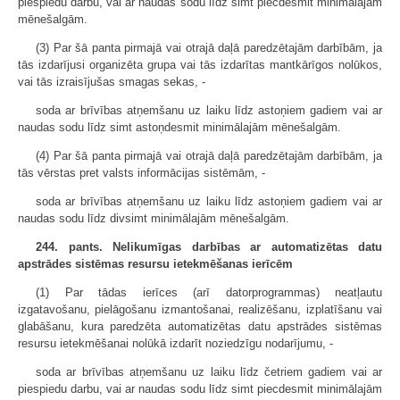
piespiedu darbu, vai ar naudas sodu līdz simt piecdesmit minimālajām
mēnešalgām.
(3) Par šā panta pirmajā vai otrajā daļā paredzētajām darbībām, ja
tās izdarījusi organizēta grupa vai tās izdarītas mantkārīgos nolūkos,
vai tās izraisījušas smagas sekas, -
soda ar brīvības atņemšanu uz laiku līdz astoņiem gadiem vai ar
naudas sodu līdz simt astoņdesmit minimālajām mēneš­algām.
(4) Par šā panta pirmajā vai otrajā daļā paredzētajām darbībām, ja
tās vērstas pret valsts informācijas sistēmām, -
soda ar brīvības atņemšanu uz laiku līdz astoņiem gadiem vai ar
naudas sodu līdz divsimt minimālajām mēnešalgām.
244. pants. Nelikumīgas darbības ar automatizētas datu
apstrādes sistēmas resursu ietekmēšanas ierīcēm
(1) Par tādas ierīces (arī datorprogrammas) neatļautu
izgatavošanu, pielāgošanu izmantošanai, realizēšanu, izplatīšanu vai
glabāšanu, kura paredzēta automatizētas datu apstrādes sistēmas
resursu ietekmēšanai nolūkā izdarīt noziedzīgu nodarījumu, -
soda ar brīvības atņemšanu uz laiku līdz četriem gadiem vai ar
piespiedu darbu, vai ar naudas sodu līdz simt piecdesmit minimālajām