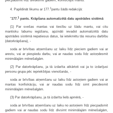
piecpadsmit līdz divdesmit gadiem, konfiscējot mantu."
1
4. Papildināt likumu ar 177.
pantu šādā redakcijā:
1
"
177.
pants. Krāpšana automatizētā datu apstrādes sistēmā
(1) Par svešas mantas vai tiesību uz šādu mantu, vai citu
mantisku labumu iegūšanu, apzināti ievadot automatizētā datu
apstrādes sistēmā nepatiesus datus, lai ietekmētu tās resursu darbību
(datorkrāpšana), -
soda ar brīvības atņemšanu uz laiku līdz pieciem gadiem vai ar
arestu, vai ar piespiedu darbu, vai ar naudas sodu līdz astoņdesmit
minimālajām mēnešalgām.
(2) Par datorkrāpšanu, ja tā izdarīta atkārtoti vai ja to izdarījusi
personu grupa pēc iepriekšējas vienošanās, -
soda ar brīvības atņemšanu uz laiku līdz astoņiem gadiem vai ar
mantas konfiskāciju, vai ar naudas sodu līdz simt piecdesmit
minimālajām mēnešalgām.
(3) Par datorkrāpšanu, ja tā izdarīta lielā apmērā, -
soda ar brīvības atņemšanu uz laiku no astoņiem līdz piecpadsmit
gadiem vai ar naudas sodu līdz divsimt minimālajām mēnešalgām,