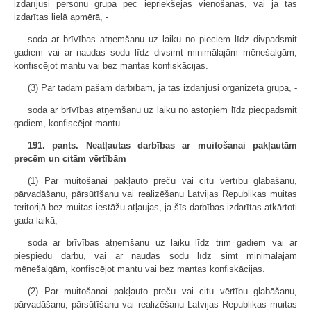
izdarījusi personu grupa pēc iepriekšējas vienošanās, vai ja tās
izdarītas lielā apmērā, -
soda ar brīvības atņemšanu uz laiku no pieciem līdz divpadsmit
gadiem vai ar naudas sodu līdz divsimt minimālajām mēneš­algām,
konfiscējot mantu vai bez mantas konfiskācijas.
(3) Par tādām pašām darbībām, ja tās izdarījusi organizēta grupa, -
soda ar brīvības atņemšanu uz laiku no astoņiem līdz piecpadsmit
gadiem, konfiscējot mantu.
191. pants. Neatļautas darbības ar muitošanai pakļautām
precēm un citām vērtībām
(1) Par muitošanai pakļauto preču vai citu vērtību glabāšanu,
pārvadāšanu, pārsūtīšanu vai realizēšanu Latvijas Republikas muitas
teritorijā bez muitas iestāžu atļaujas, ja šīs darbības izdarītas atkārtoti
gada laikā, -
soda ar brīvības atņemšanu uz laiku līdz trim gadiem vai ar
piespiedu darbu, vai ar naudas sodu līdz simt minimālajām
mēnešalgām, konfiscējot mantu vai bez mantas konfiskācijas.
(2) Par muitošanai pakļauto preču vai citu vērtību glabāšanu,
pārvadāšanu, pārsūtīšanu vai realizēšanu Latvijas Republikas muitas