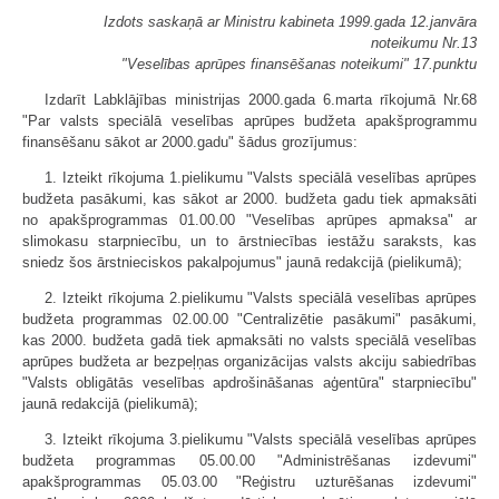
Izdots saskaņā ar Ministru kabineta 1999.gada 12.janvāra
noteikumu Nr.13
"Veselības aprūpes finansēšanas noteikumi" 17.punktu
Izdarīt Labklājības ministrijas 2000.gada 6.marta rīkojumā Nr.68
"Par valsts speciālā veselības aprūpes budžeta apakšprogrammu
finansēšanu sākot ar 2000.gadu" šādus grozījumus:
1. Izteikt rīkojuma 1.pielikumu "Valsts speciālā veselības aprūpes
budžeta pasākumi, kas sākot ar 2000. budžeta gadu tiek apmaksāti
no apakšprogrammas 01.00.00 "Veselības aprūpes apmaksa" ar
slimokasu starpniecību, un to ārstniecības iestāžu saraksts, kas
sniedz šos ārstnieciskos pakalpojumus" jaunā redakcijā (pielikumā);
2. Izteikt rīkojuma 2.pielikumu "Valsts speciālā veselības aprūpes
budžeta programmas 02.00.00 "Centralizētie pasākumi" pasākumi,
kas 2000. budžeta gadā tiek apmaksāti no valsts speciālā veselības
aprūpes budžeta ar bezpeļņas organizācijas valsts akciju sabiedrības
"Valsts obligātās veselības apdrošināšanas aģentūra" starpniecību"
jaunā redakcijā (pielikumā);
3. Izteikt rīkojuma 3.pielikumu "Valsts speciālā veselības aprūpes
budžeta programmas 05.00.00 "Administrēšanas izdevumi"
apakšprogrammas 05.03.00 "Reģistru uzturēšanas izdevumi"