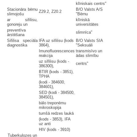
klīniskais centrs"
Stacionāra bērnu
B/O Valsts A/S
Z29.2, Z20.2
slimojošu
"Bērnu
ar sifilisu,
klīniskā
gonoreju un
universitātes
preventīva
slimnīca"
ārstēšana
Sifilisa speciāla
IFA uz sifilisu (kods
B/O Valsts SIA
diagnostika
3864),
"Seksuāli
Imunofluorescences
transmisīvo un
reakcija
ādas slimību
uz sifilisu (kods -
centrs"
386300),
BTIR (kods - 3851),
TPHA
(kodi - 384600,
384601),
SED (kodi - 384500,
384501),
bālo treponēmu
mikroskopija
tumšā redzes laukā
(kods - 3853), IFA
uz anti
HIV (kods - 3910)
Tuberkulozes un