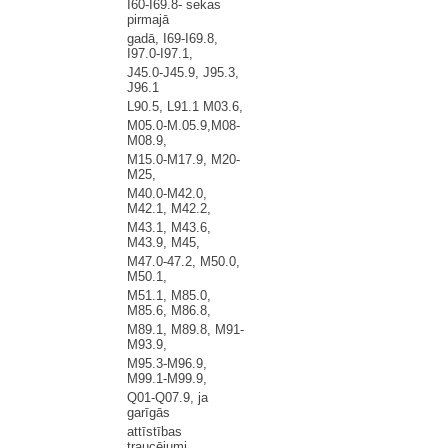
I60-I69.8- sekas
pirmajā
gadā, I69-I69.8,
I97.0-I97.1,
J45.0-J45.9, J95.3,
J96.1
L90.5, L91.1 M03.6,
M05.0-M.05.9,M08-
M08.9,
M15.0-M17.9, M20-
M25,
M40.0-M42.0,
M42.1, M42.2,
M43.1, M43.6,
M43.9, M45,
M47.0-47.2, M50.0,
M50.1,
M51.1, M85.0,
M85.6, M86.8,
M89.1, M89.8, M91-
M93.9,
M95.3-M96.9,
M99.1-M99.9,
Q01-Q07.9, ja
garīgās
attīstības
traucējumi