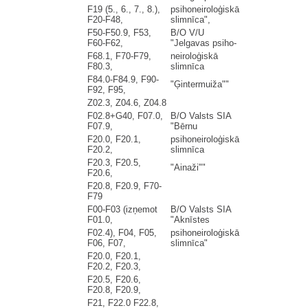
F19 (5., 6., 7., 8.),
psihoneiroloģiskā
F20-F48,
slimnīca",
F50-F50.9, F53,
B/O V/U
F60-F62,
"Jelgavas psiho-
F68.1, F70-F79,
neiroloģiskā
F80.3,
slimnīca
F84.0-F84.9, F90-
"Ģintermuiža""
F92, F95,
Z02.3, Z04.6, Z04.8
F02.8+G40, F07.0,
B/O Valsts SIA
F07.9,
"Bērnu
F20.0, F20.1,
psihoneiroloģiskā
F20.2,
slimnīca
F20.3, F20.5,
"Ainaži""
F20.6,
F20.8, F20.9, F70-
F79
F00-F03 (izņemot
B/O Valsts SIA
F01.0,
"Aknīstes
F02.4), F04, F05,
psihoneiroloģiskā
F06, F07,
slimnīca"
F20.0, F20.1,
F20.2, F20.3,
F20.5, F20.6,
F20.8, F20.9,
F21, F22.0 F22.8,