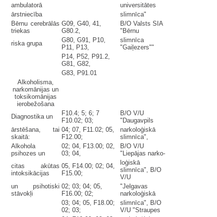
ambulatorā
universitātes
ārstniecība
slimnīca"
Bērnu cerebrālās
G09, G40, 41,
B/O Valsts SIA
triekas
G80.2,
"Bērnu
G80, G91, P10,
slimnīca
riska grupa
P11, P13,
"Gaiļezers""
P14, P52, P91.2,
G81, G82,
G83, P91.01
Alkoholisma,
narkomānijas un
toksikomānijas
ierobežošana
F10.4; 5; 6; 7
B/O V/U
Diagnostika un
F10.02; 03;
"Daugavpils
ārstēšana, tai
04; 07, F11.02; 05,
narkoloģiskā
skaitā:
F12.00;
slimnīca",
Alkohola
02; 04, F13.00; 02,
B/O V/U
psihozes un
03; 04,
"Liepājas narko-
loģiskā
citas akūtas
05, F14.00; 02; 04,
slimnīca", B/O
intoksikācijas
F15.00;
V/U
un psihotiski
02; 03; 04; 05,
"Jelgavas
stāvokļi
F16.00; 02;
narkoloģiskā
03; 04; 05, F18.00;
slimnīca", B/O
02; 03;
V/U "Straupes