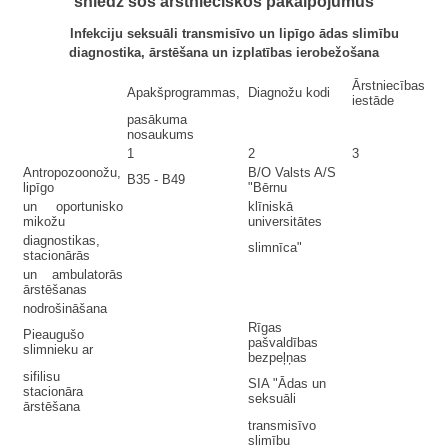
sniedz šos ārstnieciskos pakalpojumus
Infekciju seksuāli transmisīvo un lipīgo ādas slimību
diagnostika, ārstēšana un izplatības ierobežošana
Ārstniecības
Apakšprogrammas,
Diagnožu kodi
iestāde
pasākuma
nosaukums
1
2
3
Antropozoonožu,
B/O Valsts A/S
B35 - B49
lipīgo
"Bērnu
un oportunisko
klīniskā
mikožu
universitātes
diagnostikas,
slimnīca"
stacionārās
un ambulatorās
ārstēšanas
nodrošināšana
Rīgas
Pieaugušo
pašvaldības
slimnieku ar
bezpeļņas
sifilisu
SIA "Ādas un
stacionāra
seksuāli
ārstēšana
transmisīvo
slimību