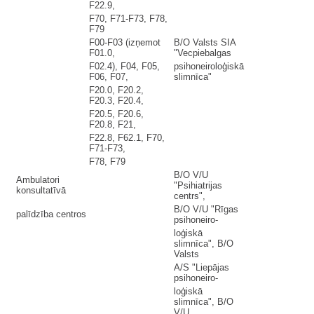
F22.9,
F70, F71-F73, F78,
F79
F00-F03 (izņemot
B/O Valsts SIA
F01.0,
"Vecpiebalgas
F02.4), F04, F05,
psihoneiroloģiskā
F06, F07,
slimnīca"
F20.0, F20.2,
F20.3, F20.4,
F20.5, F20.6,
F20.8, F21,
F22.8, F62.1, F70,
F71-F73,
F78, F79
B/O V/U
Ambulatori
"Psihiatrijas
konsultatīvā
centrs",
B/O V/U "Rīgas
palīdzība centros
psihoneiro-
loģiskā
slimnīca", B/O
Valsts
A/S "Liepājas
psihoneiro-
loģiskā
slimnīca", B/O
V/U