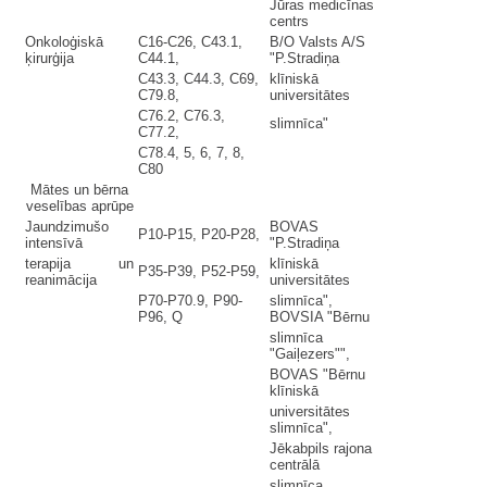
Jūras medicīnas
centrs
Onkoloģiskā
C16-C26, C43.1,
B/O Valsts A/S
ķirurģija
C44.1,
"P.Stradiņa
C43.3, C44.3, C69,
klīniskā
C79.8,
universitātes
C76.2, C76.3,
slimnīca"
C77.2,
C78.4, 5, 6, 7, 8,
C80
Mātes un bērna
veselības aprūpe
Jaundzimušo
BOVAS
P10-P15, P20-P28,
intensīvā
"P.Stradiņa
terapija un
klīniskā
P35-P39, P52-P59,
reanimācija
universitātes
P70-P70.9, P90-
slimnīca",
P96, Q
BOVSIA "Bērnu
slimnīca
"Gaiļezers"",
BOVAS "Bērnu
klīniskā
universitātes
slimnīca",
Jēkabpils rajona
centrālā
slimnīca,