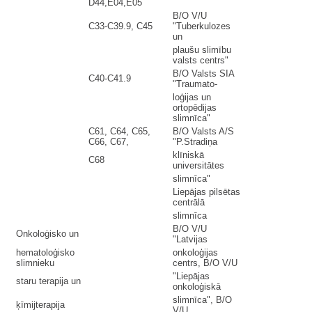
D44,E04,E05
B/O V/U
C33-C39.9, C45
"Tuberkulozes
un
plaušu slimību
valsts centrs"
B/O Valsts SIA
C40-C41.9
"Traumato-
loģijas un
ortopēdijas
slimnīca"
C61, C64, C65,
B/O Valsts A/S
C66, C67,
"P.Stradiņa
klīniskā
C68
universitātes
slimnīca"
Liepājas pilsētas
centrālā
slimnīca
B/O V/U
Onkoloģisko un
"Latvijas
hematoloģisko
onkoloģijas
slimnieku
centrs, B/O V/U
"Liepājas
staru terapija un
onkoloģiskā
slimnīca", B/O
ķīmijterapija
V/U