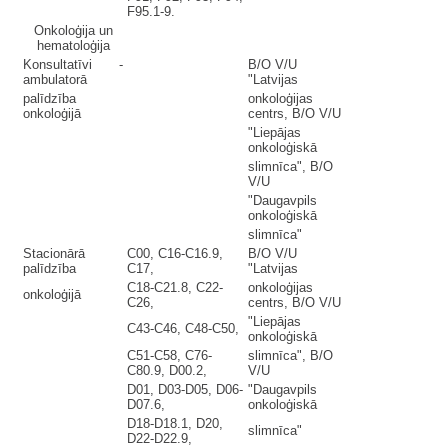
F95.1-9.
Onkoloģija un
hematoloģija
Konsultatīvi -
B/O V/U
ambulatorā
"Latvijas
palīdzība
onkoloģijas
onkoloģijā
centrs, B/O V/U
"Liepājas
onkoloģiskā
slimnīca", B/O
V/U
"Daugavpils
onkoloģiskā
slimnīca"
Stacionārā
C00, C16-C16.9,
B/O V/U
palīdzība
C17,
"Latvijas
C18-C21.8, C22-
onkoloģijas
onkoloģijā
C26,
centrs, B/O V/U
"Liepājas
C43-C46, C48-C50,
onkoloģiskā
C51-C58, C76-
slimnīca", B/O
C80.9, D00.2,
V/U
D01, D03-D05, D06-
"Daugavpils
D07.6,
onkoloģiskā
D18-D18.1, D20,
slimnīca"
D22-D22.9,