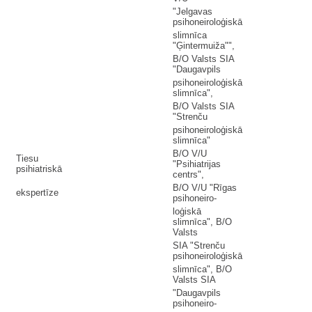
"Jelgavas
psihoneiroloģiskā
slimnīca
"Ģintermuiža"",
B/O Valsts SIA
"Daugavpils
psihoneiroloģiskā
slimnīca",
B/O Valsts SIA
"Strenču
psihoneiroloģiskā
slimnīca"
B/O V/U
Tiesu
"Psihiatrijas
psihiatriskā
centrs",
B/O V/U "Rīgas
ekspertīze
psihoneiro-
loģiskā
slimnīca", B/O
Valsts
SIA "Strenču
psihoneiroloģiskā
slimnīca", B/O
Valsts SIA
"Daugavpils
psihoneiro-