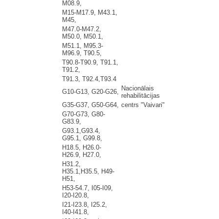
M08.9,
M15-M17.9, M43.1,
M45,
M47.0-M47.2,
M50.0, M50.1,
M51.1, M95.3-
M96.9, T90.5,
T90.8-T90.9, T91.1,
T91.2,
T91.3, T92.4,T93.4
Nacionālais
G10-G13, G20-G26,
rehabilitācijas
G35-G37, G50-G64,
centrs "Vaivari"
G70-G73, G80-
G83.9,
G93.1,G93.4,
G95.1, G99.8,
H18.5, H26.0-
H26.9, H27.0,
H31.2,
H35.1,H35.5, H49-
H51,
H53-54.7, I05-I09,
I20-I20.8,
I21-I23.8, I25.2,
I40-I41.8,