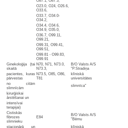
O87.1, O87.3,
O23.0, O24, O26.6,
O33.6,
O33.7, O34.0-
O34.2,
O34.4, O34.6,
O34.9, O35.0,
O36.7, O99.11,
O99.21,
O99.31, O99.41,
O99.51,
O99.81 - O99.83,
O99.91
Ginekoloģija (tai
N70, N71, N73.0,
B/O Valsts A/S
skaitā
N73.3,
"P.Stradiņa
pacientes, kuras
N73.5, O85, O86,
klīniskā
pārvestas
T81
universitātes
no citām
slimnīca"
slimnīcām
ķirurģiskai
ārstēšanai un
intensīvai
terapijai)
Cistiskās
B/O Valsts A/S
fibrozes
E84
"Bērnu
slimnieku
stacionārā un
klīniskā