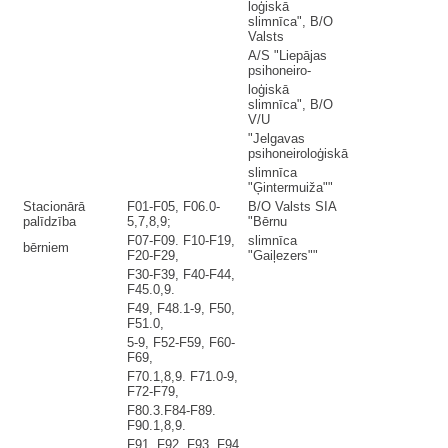
loģiskā
slimnīca", B/O
Valsts
A/S "Liepājas
psihoneiro-
loģiskā
slimnīca", B/O
V/U
"Jelgavas
psihoneiroloģiskā
slimnīca
"Ģintermuiža""
Stacionārā
F01-F05, F06.0-
B/O Valsts SIA
palīdzība
5,7,8,9;
"Bērnu
F07-F09. F10-F19,
slimnīca
bērniem
F20-F29,
"Gaiļezers""
F30-F39, F40-F44,
F45.0,9.
F49, F48.1-9, F50,
F51.0,
5-9, F52-F59, F60-
F69,
F70.1,8,9. F71.0-9,
F72-F79,
F80.3.F84-F89.
F90.1,8,9.
F91, F92, F93, F94,