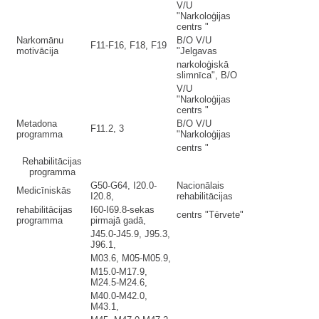
V/U
"Narkoloģijas
centrs "
Narkomānu
B/O V/U
F11-F16, F18, F19
motivācija
"Jelgavas
narkoloģiskā
slimnīca", B/O
V/U
"Narkoloģijas
centrs "
Metadona
B/O V/U
F11.2, 3
programma
"Narkoloģijas
centrs "
Rehabilitācijas
programma
G50-G64, I20.0-
Nacionālais
Medicīniskās
I20.8,
rehabilitācijas
rehabilitācijas
I60-I69.8-sekas
centrs "Tērvete"
programma
pirmajā gadā,
J45.0-J45.9, J95.3,
J96.1,
M03.6, M05-M05.9,
M15.0-M17.9,
M24.5-M24.6,
M40.0-M42.0,
M43.1,