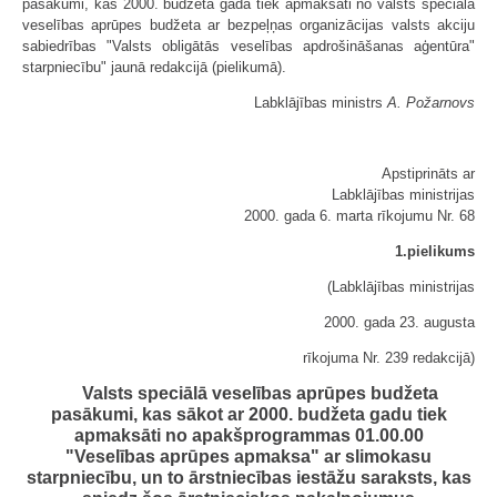
pasākumi, kas 2000. budžeta gadā tiek apmaksāti no valsts speciālā
veselības aprūpes budžeta ar bezpeļņas organizācijas valsts akciju
sabiedrības "Valsts obligātās veselības apdrošināšanas aģentūra"
starpniecību" jaunā redakcijā (pielikumā).
Labklājības ministrs
A. Požarnovs
Apstiprināts ar
Labklājības ministrijas
2000. gada 6. marta rīkojumu Nr. 68
1.pielikums
(Labklājības ministrijas
2000. gada 23. augusta
rīkojuma Nr. 239 redakcijā)
Valsts speciālā veselības aprūpes budžeta
pasākumi, kas sākot ar 2000. budžeta gadu tiek
apmaksāti no apakšprogrammas 01.00.00
"Veselības aprūpes apmaksa" ar slimokasu
starpniecību, un to ārstniecības iestāžu saraksts, kas