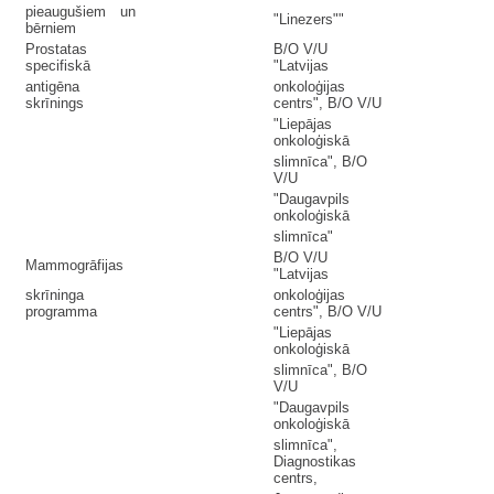
pieaugušiem un
"Linezers""
bērniem
Prostatas
B/O V/U
specifiskā
"Latvijas
antigēna
onkoloģijas
skrīnings
centrs", B/O V/U
"Liepājas
onkoloģiskā
slimnīca", B/O
V/U
"Daugavpils
onkoloģiskā
slimnīca"
B/O V/U
Mammogrāfijas
"Latvijas
skrīninga
onkoloģijas
programma
centrs", B/O V/U
"Liepājas
onkoloģiskā
slimnīca", B/O
V/U
"Daugavpils
onkoloģiskā
slimnīca",
Diagnostikas
centrs,