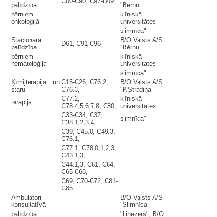
C00-C90, C97-D09
palīdzība
"Bērnu
bērniem
klīniskā
onkoloģijā
universitātes
slimnīca"
Stacionārā
B/O Valsts A/S
D61, C91-C96
palīdzība
"Bērnu
bērniem
klīniskā
hematoloģijā
universitātes
slimnīca"
Ķīmijterapija un
C15-C26, C76.2,
B/O Valsts A/S
staru
C76.3,
"P.Stradiņa
C77.2,
klīniskā
terapija
C78.4,5,6,7,8, C80,
universitātes
C33-C34, C37,
slimnīca"
C38.1,2,3,4,
C39, C45.0, C49.3,
C76.1,
C77.1, C78.0,1,2,3,
C43.1,3,
C44.1,3, C61, C64,
C65-C68,
C69, C70-C72, C81-
C85
Ambulatori
B/O Valsts A/S
konsultatīvā
"Slimnīca
palīdzība
"Linezers", B/O