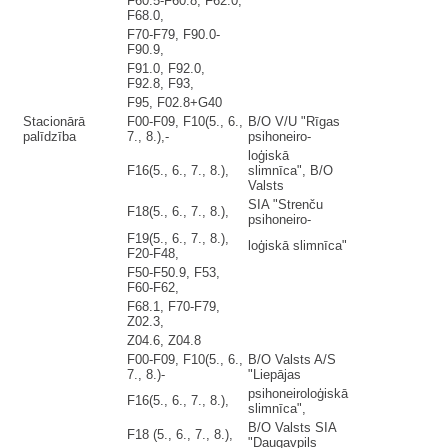
F60.5-F60.8, F62.0,
F68.0,
F70-F79, F90.0-
F90.9,
F91.0, F92.0,
F92.8, F93,
F95, F02.8+G40
Stacionārā
F00-F09, F10(5., 6.,
B/O V/U "Rīgas
palīdzība
7., 8.),-
psihoneiro-
loģiskā
F16(5., 6., 7., 8.),
slimnīca", B/O
Valsts
SIA "Strenču
F18(5., 6., 7., 8.),
psihoneiro-
F19(5., 6., 7., 8.),
loģiskā slimnīca"
F20-F48,
F50-F50.9, F53,
F60-F62,
F68.1, F70-F79,
Z02.3,
Z04.6, Z04.8
F00-F09, F10(5., 6.,
B/O Valsts A/S
7., 8.)-
"Liepājas
psihoneiroloģiskā
F16(5., 6., 7., 8.),
slimnīca",
B/O Valsts SIA
F18 (5., 6., 7., 8.),
"Daugavpils