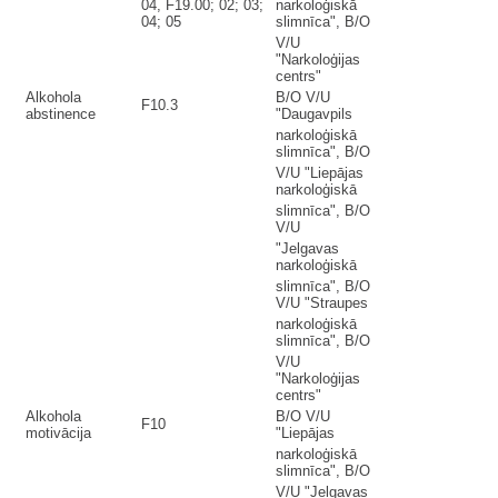
04, F19.00; 02; 03;
narkoloģiskā
04; 05
slimnīca", B/O
V/U
"Narkoloģijas
centrs"
Alkohola
B/O V/U
F10.3
abstinence
"Daugavpils
narkoloģiskā
slimnīca", B/O
V/U "Liepājas
narkoloģiskā
slimnīca", B/O
V/U
"Jelgavas
narkoloģiskā
slimnīca", B/O
V/U "Straupes
narkoloģiskā
slimnīca", B/O
V/U
"Narkoloģijas
centrs"
Alkohola
B/O V/U
F10
motivācija
"Liepājas
narkoloģiskā
slimnīca", B/O
V/U "Jelgavas