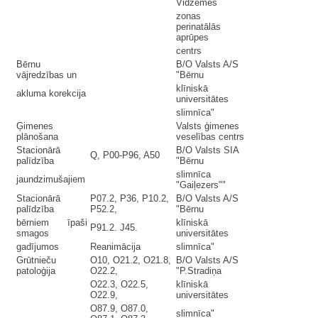
Vidzemes
zonas
perinatālās
aprūpes
centrs
Bērnu
B/O Valsts A/S
vājredzības un
"Bērnu
klīniskā
akluma korekcija
universitātes
slimnīca"
Ģimenes
Valsts ģimenes
plānošana
veselības centrs
Stacionārā
B/O Valsts SIA
Q, P00-P96, A50
palīdzība
"Bērnu
slimnīca
jaundzimušajiem
"Gaiļezers""
Stacionārā
P07.2, P36, P10.2,
B/O Valsts A/S
palīdzība
P52.2,
"Bērnu
bērniem īpaši
klīniskā
P91.2. J45.
smagos
universitātes
gadījumos
Reanimācija
slimnīca"
Grūtnieču
O10, O21.2, O21.8,
B/O Valsts A/S
patoloģija
O22.2,
"P.Stradiņa
O22.3, O22.5,
klīniskā
O22.9,
universitātes
O87.9, O87.0,
slimnīca"