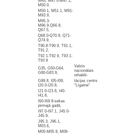
M45, M47.0-M47.2,
M50.0,
M50.1, M51.1, M91-
M93.9,
M95.3-
M96.9,Q66.8,
Q67.5,
Q68.0-Q70.9, Q71-
Q74.9,
T90.8-T90.9, T91.1,
T91.2,
T92.1-T92.9, T93.1-
T93.9
Valsts
G35, G50-G64,
nacionālais
G80-G83.9,
rehabili-
G99.8, I05-I09,
tācijas centrs
I20.0-I20.8,
"Līgatne"
I21.0-I23.8, I40-
I41.8,
I60-I69.8-sekas
pirmajā gadā,
I97.0-I97.1, J45.0-
J45.9,
J95.3, J96.1,
M03.6,
M05-M05.9, M08-