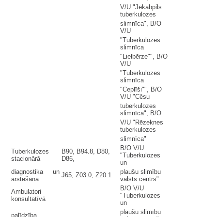
V/U "Jēkabpils
tuberkulozes
slimnīca", B/O
V/U
"Tuberkulozes
slimnīca
"Lielbērze"", B/O
V/U
"Tuberkulozes
slimnīca
"Ceplīši"", B/O
V/U "Cēsu
tuberkulozes
slimnīca", B/O
V/U "Rēzeknes
tuberkulozes
slimnīca"
B/O V/U
Tuberkulozes
B90, B94.8, D80,
"Tuberkulozes
stacionārā
D86,
un
diagnostika un
plaušu slimību
J65, Z03.0, Z20.1
ārstēšana
valsts centrs"
B/O V/U
Ambulatori
"Tuberkulozes
konsultatīvā
un
plaušu slimību
palīdzība