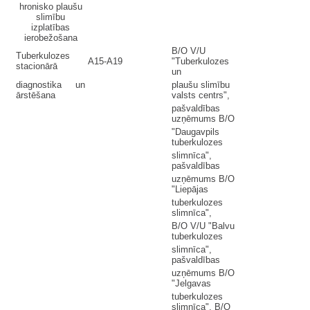
hronisko plaušu
slimību
izplatības
ierobežošana
B/O V/U
Tuberkulozes
A15-A19
"Tuberkulozes
stacionārā
un
diagnostika un
plaušu slimību
ārstēšana
valsts centrs",
pašvaldības
uzņēmums B/O
"Daugavpils
tuberkulozes
slimnīca",
pašvaldības
uzņēmums B/O
"Liepājas
tuberkulozes
slimnīca",
B/O V/U "Balvu
tuberkulozes
slimnīca",
pašvaldības
uzņēmums B/O
"Jelgavas
tuberkulozes
slimnīca", B/O