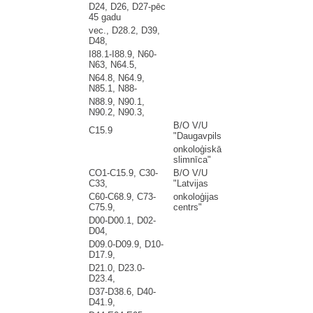
D24, D26, D27-pēc
45 gadu
vec., D28.2, D39,
D48,
I88.1-I88.9, N60-
N63, N64.5,
N64.8, N64.9,
N85.1, N88-
N88.9, N90.1,
N90.2, N90.3,
B/O V/U
C15.9
"Daugavpils
onkoloģiskā
slimnīca"
CO1-C15.9, C30-
B/O V/U
C33,
"Latvijas
C60-C68.9, C73-
onkoloģijas
C75.9,
centrs"
D00-D00.1, D02-
D04,
D09.0-D09.9, D10-
D17.9,
D21.0, D23.0-
D23.4,
D37-D38.6, D40-
D41.9,