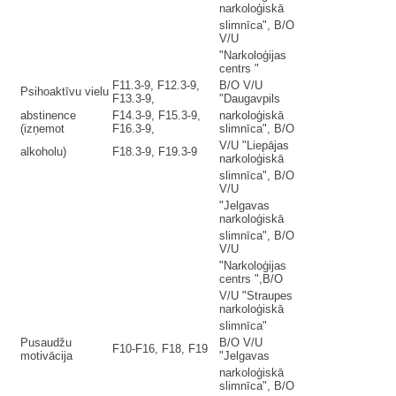
narkoloģiskā
slimnīca", B/O
V/U
"Narkoloģijas
centrs "
F11.3-9, F12.3-9,
B/O V/U
Psihoaktīvu vielu
F13.3-9,
"Daugavpils
abstinence
F14.3-9, F15.3-9,
narkoloģiskā
(izņemot
F16.3-9,
slimnīca", B/O
V/U "Liepājas
alkoholu)
F18.3-9, F19.3-9
narkoloģiskā
slimnīca", B/O
V/U
"Jelgavas
narkoloģiskā
slimnīca", B/O
V/U
"Narkoloģijas
centrs ",B/O
V/U "Straupes
narkoloģiskā
slimnīca"
Pusaudžu
B/O V/U
F10-F16, F18, F19
motivācija
"Jelgavas
narkoloģiskā
slimnīca", B/O