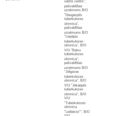
valsts centrs",
pašvaldības
uzņēmums B/O
"Daugavpils
tuberkulozes
slimnīca",
pašvaldības
uzņēmums B/O
"Liepājas
tuberkulozes
slimnīca", B/O
V/U "Balvu
tuberkulozes
slimnīca",
pašvaldības
uzņēmums B/O
"Jelgavas
tuberkulozes
slimnīca", B/O
V/U "Jēkabpils
tuberkulozes
slimnīca", B/O
V/U
"Tuberkulozes
slimnīca
"Lielbērze"", B/O
V/U