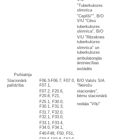
"Tuberkulozes
slimnīca
"Ceplīši"", B/O
V/U "Cēsu
tuberkulozes
slimnīca", B/O
V/U "Rēzeknes
tuberkulozes
slimnīca" un
tuberkulozes
ambulatorajās
ārstniecības
iestādēs
Psihiatrija
Stacionārā
F06.3-F06.7, F07.0,
B/O Valsts SIA
palīdzība
F07.1,
"Neirožu
F07.2, F20.6,
stacionārs",
F20.8, F21,
bērnu stacionārā
F25.1, F30.0,
nodaļa "Vīķi"
F30.1, F31.3,
F31.7, F32.0,
F32.1, F33.0,
F33.1, F33.4,
F34.0, F34.1,
F40-F48, F50, F51,