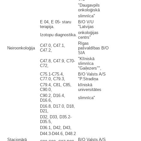
"Daugavpils
onkoloģiskā
slimnīca"
E 04, E 05- staru
B/O V/U
terapija.
"Latvijas
onkoloģijas
Izotopu diagnostika.
centrs"
Rīgas
C47.0, C47.1,
Neiroonkoloģija
pašvaldības B/O
C47.2,
SIA
"Klīniskā
C47.8, C47.9, C70-
slimnīca
C72,
"Gaiļezers"",
C75.1-C75.4,
B/O Valsts A/S
C77.0, C79.3,
"P.Stradiņa
C79.4, C81, C85,
klīniskā
C90.0,
universitātes
C90.2, D16.4,
slimnīca"
D16.6,
D16.8, D17.0, D18,
D21,
D32, D33, D35.2-
D35.5,
D36.1, D42, D43,
D44.3-D44.6, D48.2
Stacionārā
B/O Valsts A/S