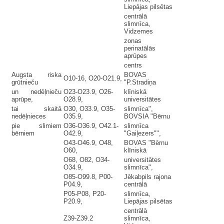
Liepājas pilsētas
centrālā
slimnīca,
Vidzemes
zonas
perinatālās
aprūpes
centrs
Augsta riska
BOVAS
O10-16, O20-O21.9,
grūtnieču
"P.Stradiņa
un nedēļnieču
O23-O23.9, O26-
klīniskā
aprūpe,
O28.9,
universitātes
tai skaitā
O30, O33.9, O35-
slimnīca",
nedēļnieces
O35.9,
BOVSIA "Bērnu
pie slimiem
O36-O36.9, O42.1-
slimnīca
bērniem
O42.9,
"Gaiļezers"",
O43-O46.9, O48,
BOVAS "Bērnu
O60,
klīniskā
O68, O82, O34-
universitātes
O34.9,
slimnīca",
O85-O99.8, P00-
Jēkabpils rajona
P04.9,
centrālā
P05-P08, P20-
slimnīca,
P20.9,
Liepājas pilsētas
centrālā
Z39-Z39.2
slimnīca,