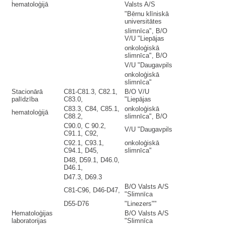
hematoloģijā
Valsts A/S
"Bērnu klīniskā
universitātes
slimnīca", B/O
V/U "Liepājas
onkoloģiskā
slimnīca", B/O
V/U "Daugavpils
onkoloģiskā
slimnīca"
Stacionārā
C81-C81.3, C82.1,
B/O V/U
palīdzība
C83.0,
"Liepājas
C83.3, C84, C85.1,
onkoloģiskā
hematoloģijā
C88.2,
slimnīca", B/O
C90.0, C 90.2,
V/U "Daugavpils
C91.1, C92,
C92.1, C93.1,
onkoloģiskā
C94.1, D45,
slimnīca"
D48, D59.1, D46.0,
D46.1,
D47.3, D69.3
B/O Valsts A/S
C81-C96, D46-D47,
"Slimnīca
D55-D76
"Linezers""
Hematoloģijas
B/O Valsts A/S
laboratorijas
"Slimnīca