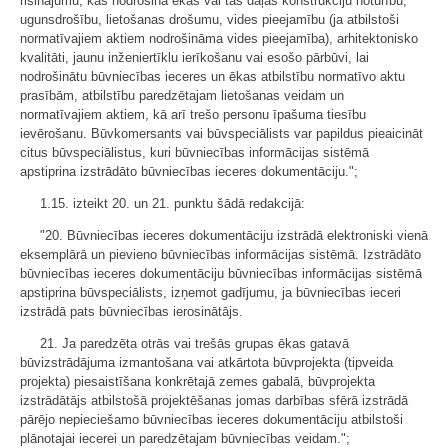
risinājumu, kas nodrošina ēkas vai tās daļas konstrukciju noturību,
ugunsdrošību, lietošanas drošumu, vides pieejamību (ja atbilstoši
normatīvajiem aktiem nodrošināma vides pieejamība), arhitektonisko
kvalitāti, jaunu inženiertīklu ierīkošanu vai esošo pārbūvi, lai
nodrošinātu būvniecības ieceres un ēkas atbilstību normatīvo aktu
prasībām, atbilstību paredzētajam lietošanas veidam un
normatīvajiem aktiem, kā arī trešo personu īpašuma tiesību
ievērošanu. Būvkomersants vai būvspeciālists var papildus pieaicināt
citus būvspeciālistus, kuri būvniecības informācijas sistēmā
apstiprina izstrādāto būvniecības ieceres dokumentāciju.";
1.15. izteikt 20. un 21. punktu šādā redakcijā:
"20. Būvniecības ieceres dokumentāciju izstrādā elektroniski vienā
eksemplārā un pievieno būvniecības informācijas sistēmā. Izstrādāto
būvniecības ieceres dokumentāciju būvniecības informācijas sistēmā
apstiprina būvspeciālists, izņemot gadījumu, ja būvniecības ieceri
izstrādā pats būvniecības ierosinātājs.
21. Ja paredzēta otrās vai trešās grupas ēkas gatavā
būvizstrādājuma izmantošana vai atkārtota būvprojekta (tipveida
projekta) piesaistīšana konkrētajā zemes gabalā, būvprojekta
izstrādātājs atbilstošā projektēšanas jomas darbības sfērā izstrādā
pārējo nepieciešamo būvniecības ieceres dokumentāciju atbilstoši
plānotajai iecerei un paredzētajam būvniecības veidam.";