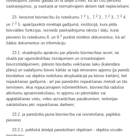
novietojums zemes gabalā un tā ārējie izmēri, kā arī citu personu
saskaņojumus, ja saskaņā ar normatīvajiem aktiem tādi nepieciešami.
2
2
2
2
23. Ierosinot būvniecību šo noteikumu 7.
1., 7.
2., 7.
3., 7.
4.
2
un 7.
5. apakšpunktā minētajā gadījumā, institūcijā, kura pilda
būvvaldes funkcijas, iesniedz paskaidrojuma raksta I daļu, kurai
1
pievieno šo noteikumu 8. un 9.
punktā minētos dokumentus, kā arī
šādus dokumentus un informāciju:
23.1. skaidrojošu aprakstu par plānoto būvniecības ieceri, tai
skaitā par ugunsdrošības risinājumiem un izmantotajiem
būvizstrādājumiem, plānoto būvdarbu veikšanas laiku (kalendāra
plānu) un sadalījumu būves kārtās ar tajā ietveramo apjomu (ja paredz
būvdarbus vai objekta nodošanu ekspluatācijā pa būves kārtām), bet
nojaukšanas gadījumā - arī par paredzēto nojaukšanas metodi un tās
termiņiem, ēkai nojaucamajiem inženiertīkliem, būvniecībā radušos
atkritumu apsaimniekošanu, to apjomu un pārstrādes vai
apglabāšanas vietu, vides aizsardzības pasākumiem, teritorijas
sakārtošanu pēc nojaukšanas darbiem;
23.2. ja paredzēta jauna būvniecība vai novietošana, papildus
pievieno:
23.2.1. publiskā ārtelpā paredzētam objektam - objekta vizuālo
risinājumu;