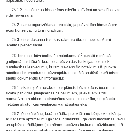
bojāšanās novēršanai;
25.1.3. risinājumus bīstamības cilvēku dzīvībai un veselībai vai
videi novēršanai;
25.2. darbu organizēšanas projektu, ja pašvaldība lēmumā par
ēkas konservāciju to ir norādījusi;
25.3. citus dokumentus, kas raksturo ēku un nepieciešami
lēmuma pieņemšanai.
3
26. Ierosinot būvniecību šo noteikumu 7.
punktā minētajā
gadījumā, institūcijā, kura pilda būvvaldes funkcijas, iesniedz
būvniecības iesniegumu, kuram pievieno šo noteikumu 8. punktā
minētos dokumentus un būvprojektu minimālā sastāvā, kurā ietver
šādus dokumentus un informāciju:
26.1. skaidrojošu aprakstu par plānoto būvniecības ieceri, tai
skaitā par vides pieejamības risinājumiem, ja ēkai atbilstoši
normatīvajiem aktiem nodrošināma vides pieejamība, un plānoto
lietotāju skaitu, kas vienlaikus var atrasties ēkā;
26.2. ģenerālplānu, kurā norādīta projektējamo būvju eksplikācija
ar kadastra apzīmējumu (ja tāds ir piešķirts), galveno lietošanas veidu
un apbūves rādītājiem (piemēram, apbūves laukums, būvtilpums), kā
arī galvenie apbūvi raksturojošie parametri (piemēram, apbūves