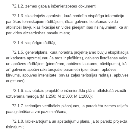
72.1.2. zemes gabala inženierizpētes dokumenti;
72.1.3. skaidrojošs apraksts, kurā norādīta vispārīga informācija
par ēkas tehniskajiem rādītājiem, ēkas galveno lietošanas veidu
atbilstoši būvju klasifikācijai un vides pieejamības risinājumiem, kā arī
par vides aizsardzības pasākumiem;
72.1.4. vispārīgie rādītāji;
72.1.5. ģenerālplāns, kurā norādīta projektējamo būvju eksplikācija
ar kadastra apzīmējumu (ja tāds ir piešķirts), galveno lietošanas veidu
un apbūves rādītājiem (piemēram, apbūves laukums, būvtilpums), kā
arī galvenie apbūvi raksturojošie parametri (piemēram, apbūves
blīvums, apbūves intensitāte, brīvās zaļās teritorijas rādītājs, apbūves
augstums);
72.1.6. savietotais projektēto inženiertīklu plāns atbilstošā vizuāli
uztveramā mērogā (M 1:250; M 1:500; M 1:1000);
72.1.7. teritorijas vertikālais plānojums, ja paredzēta zemes reljefa
paaugstināšana vai pazemināšana;
72.1.8. labiekārtojuma un apstādījumu plāns, ja to paredz projekta
risinājumi;