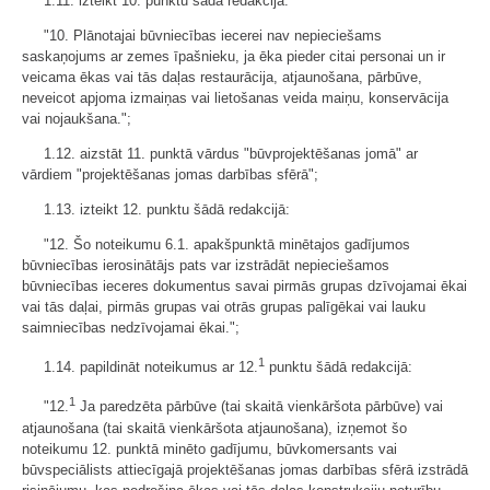
1.11. izteikt 10. punktu šādā redakcijā:
"10. Plānotajai būvniecības iecerei nav nepieciešams
saskaņojums ar zemes īpašnieku, ja ēka pieder citai personai un ir
veicama ēkas vai tās daļas restaurācija, atjaunošana, pārbūve,
neveicot apjoma izmaiņas vai lietošanas veida maiņu, konservācija
vai nojaukšana.";
1.12. aizstāt 11. punktā vārdus "būvprojektēšanas jomā" ar
vārdiem "projektēšanas jomas darbības sfērā";
1.13. izteikt 12. punktu šādā redakcijā:
"12. Šo noteikumu 6.1. apakšpunktā minētajos gadījumos
būvniecības ierosinātājs pats var izstrādāt nepieciešamos
būvniecības ieceres dokumentus savai pirmās grupas dzīvojamai ēkai
vai tās daļai, pirmās grupas vai otrās grupas palīgēkai vai lauku
saimniecības nedzīvojamai ēkai.";
1
1.14. papildināt noteikumus ar 12.
punktu šādā redakcijā:
1
"12.
Ja paredzēta pārbūve (tai skaitā vienkāršota pārbūve) vai
atjaunošana (tai skaitā vienkāršota atjaunošana), izņemot šo
noteikumu 12. punktā minēto gadījumu, būvkomersants vai
būvspeciālists attiecīgajā projektēšanas jomas darbības sfērā izstrādā