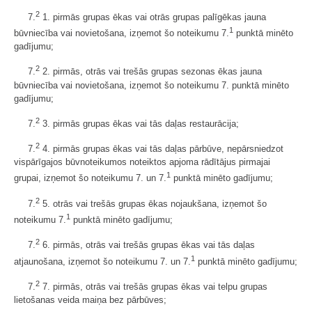
2
7.
1. pirmās grupas ēkas vai otrās grupas palīgēkas jauna
1
būvniecība vai novietošana, izņemot šo noteikumu 7.
punktā minēto
gadījumu;
2
7.
2. pirmās, otrās vai trešās grupas sezonas ēkas jauna
būvniecība vai novietošana, izņemot šo noteikumu 7. punktā minēto
gadījumu;
2
7.
3. pirmās grupas ēkas vai tās daļas restaurācija;
2
7.
4. pirmās grupas ēkas vai tās daļas pārbūve, nepārsniedzot
vispārīgajos būvnoteikumos noteiktos apjoma rādītājus pirmajai
1
grupai, izņemot šo noteikumu 7. un 7.
punktā minēto gadījumu;
2
7.
5. otrās vai trešās grupas ēkas nojaukšana, izņemot šo
1
noteikumu 7.
punktā minēto gadījumu;
2
7.
6. pirmās, otrās vai trešās grupas ēkas vai tās daļas
1
atjaunošana, izņemot šo noteikumu 7. un 7.
punktā minēto gadījumu;
2
7.
7. pirmās, otrās vai trešās grupas ēkas vai telpu grupas
lietošanas veida maiņa bez pārbūves;