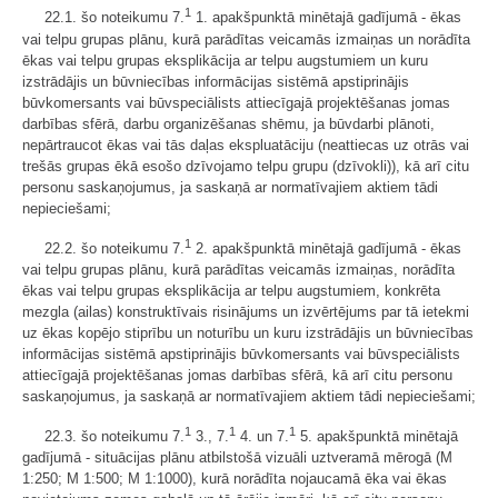
1
22.1. šo noteikumu 7.
1. apakšpunktā minētajā gadījumā - ēkas
vai telpu grupas plānu, kurā parādītas veicamās izmaiņas un norādīta
ēkas vai telpu grupas eksplikācija ar telpu augstumiem un kuru
izstrādājis un būvniecības informācijas sistēmā apstiprinājis
būvkomersants vai būvspeciālists attiecīgajā projektēšanas jomas
darbības sfērā, darbu organizēšanas shēmu, ja būvdarbi plānoti,
nepārtraucot ēkas vai tās daļas ekspluatāciju (neattiecas uz otrās vai
trešās grupas ēkā esošo dzīvojamo telpu grupu (dzīvokli)), kā arī citu
personu saskaņojumus, ja saskaņā ar normatīvajiem aktiem tādi
nepieciešami;
1
22.2. šo noteikumu 7.
2. apakšpunktā minētajā gadījumā - ēkas
vai telpu grupas plānu, kurā parādītas veicamās izmaiņas, norādīta
ēkas vai telpu grupas eksplikācija ar telpu augstumiem, konkrēta
mezgla (ailas) konstruktīvais risinājums un izvērtējums par tā ietekmi
uz ēkas kopējo stiprību un noturību un kuru izstrādājis un būvniecības
informācijas sistēmā apstiprinājis būvkomersants vai būvspeciālists
attiecīgajā projektēšanas jomas darbības sfērā, kā arī citu personu
saskaņojumus, ja saskaņā ar normatīvajiem aktiem tādi nepieciešami;
1
1
1
22.3. šo noteikumu 7.
3., 7.
4. un 7.
5. apakšpunktā minētajā
gadījumā - situācijas plānu atbilstošā vizuāli uztveramā mērogā (M
1:250; M 1:500; M 1:1000), kurā norādīta nojaucamā ēka vai ēkas