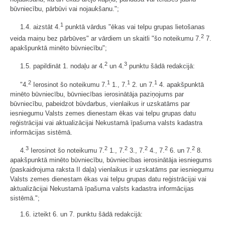
būvniecību, pārbūvi vai nojaukšanu.";
1
1.4. aizstāt 4.
punktā vārdus "ēkas vai telpu grupas lietošanas
2
veida maiņu bez pārbūves" ar vārdiem un skaitli "šo noteikumu 7.
7.
apakšpunktā minēto būvniecību";
2
3
1.5. papildināt 1. nodaļu ar 4.
un 4.
punktu šādā redakcijā:
2
1
1
1
"4.
Ierosinot šo noteikumu 7.
1., 7.
2. un 7.
4. apakšpunktā
minēto būvniecību, būvniecības ierosinātāja paziņojums par
būvniecību, pabeidzot būvdarbus, vienlaikus ir uzskatāms par
iesniegumu Valsts zemes dienestam ēkas vai telpu grupas datu
reģistrācijai vai aktualizācijai Nekustamā īpašuma valsts kadastra
informācijas sistēmā.
3
2
2
2
2
2
4.
Ierosinot šo noteikumu 7.
1., 7.
3., 7.
4., 7.
6. un 7.
8.
apakšpunktā minēto būvniecību, būvniecības ierosinātāja iesniegums
(paskaidrojuma raksta II daļa) vienlaikus ir uzskatāms par iesniegumu
Valsts zemes dienestam ēkas vai telpu grupas datu reģistrācijai vai
aktualizācijai Nekustamā īpašuma valsts kadastra informācijas
sistēmā.";
1.6. izteikt 6. un 7. punktu šādā redakcijā: