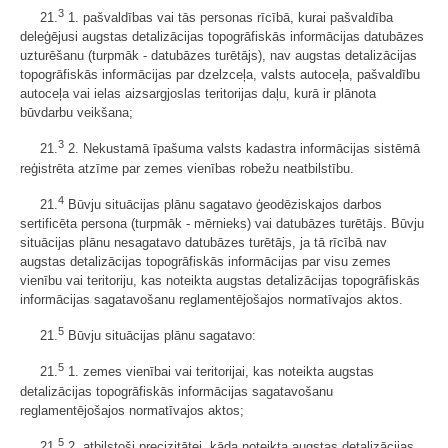
3
21.
1. pašvaldības vai tās personas rīcībā, kurai pašvaldība
deleģējusi augstas detalizācijas topogrāfiskās informācijas datubāzes
uzturēšanu (turpmāk - datubāzes turētājs), nav augstas detalizācijas
topogrāfiskās informācijas par dzelzceļa, valsts autoceļa, pašvaldību
autoceļa vai ielas aizsargjoslas teritorijas daļu, kurā ir plānota
būvdarbu veikšana;
3
21.
2. Nekustamā īpašuma valsts kadastra informācijas sistēmā
reģistrēta atzīme par zemes vienības robežu neatbilstību.
4
21.
Būvju situācijas plānu sagatavo ģeodēziskajos darbos
sertificēta persona (turpmāk - mērnieks) vai datubāzes turētājs. Būvju
situācijas plānu nesagatavo datubāzes turētājs, ja tā rīcībā nav
augstas detalizācijas topogrāfiskās informācijas par visu zemes
vienību vai teritoriju, kas noteikta augstas detalizācijas topogrāfiskās
informācijas sagatavošanu reglamentējošajos normatīvajos aktos.
5
21.
Būvju situācijas plānu sagatavo:
5
21.
1. zemes vienībai vai teritorijai, kas noteikta augstas
detalizācijas topogrāfiskās informācijas sagatavošanu
reglamentējošajos normatīvajos aktos;
5
21.
2. atbilstoši precizitātei, kāda noteikta augstas detalizācijas