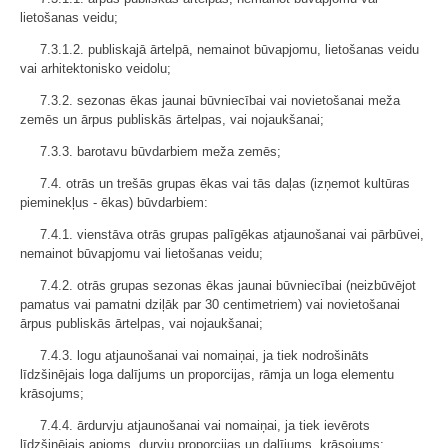
lietošanas veidu;
7.3.1.2. publiskajā ārtelpā, nemainot būvapjomu, lietošanas veidu
vai arhitektonisko veidolu;
7.3.2. sezonas ēkas jaunai būvniecībai vai novietošanai meža
zemēs un ārpus publiskās ārtelpas, vai nojaukšanai;
7.3.3. barotavu būvdarbiem meža zemēs;
7.4. otrās un trešās grupas ēkas vai tās daļas (izņemot kultūras
pieminekļus - ēkas) būvdarbiem:
7.4.1. vienstāva otrās grupas palīgēkas atjaunošanai vai pārbūvei,
nemainot būvapjomu vai lietošanas veidu;
7.4.2. otrās grupas sezonas ēkas jaunai būvniecībai (neizbūvējot
pamatus vai pamatni dziļāk par 30 centimetriem) vai novietošanai
ārpus publiskās ārtelpas, vai nojaukšanai;
7.4.3. logu atjaunošanai vai nomaiņai, ja tiek nodrošināts
līdzšinējais loga dalījums un proporcijas, rāmja un loga elementu
krāsojums;
7.4.4. ārdurvju atjaunošanai vai nomaiņai, ja tiek ievērots
līdzšinējais apjoms, durvju proporcijas un dalījums, krāsojums;