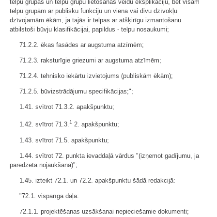
telpu grupās un telpu grupu lietošanas veidu eksplikāciju, bet visām
telpu grupām ar publisku funkciju un viena vai divu dzīvokļu
dzīvojamām ēkām, ja tajās ir telpas ar atšķirīgu izmantošanu
atbilstoši būvju klasifikācijai, papildus - telpu nosaukumi;
71.2.2. ēkas fasādes ar augstuma atzīmēm;
71.2.3. raksturīgie griezumi ar augstuma atzīmēm;
71.2.4. tehnisko iekārtu izvietojums (publiskām ēkām);
71.2.5. būvizstrādājumu specifikācijas;";
1.41. svītrot 71.3.2. apakšpunktu;
1
1.42. svītrot 71.3.
2. apakšpunktu;
1.43. svītrot 71.5. apakšpunktu;
1.44. svītrot 72. punkta ievaddaļā vārdus "(izņemot gadījumu, ja
paredzēta nojaukšana)";
1.45. izteikt 72.1. un 72.2. apakšpunktu šādā redakcijā:
"72.1. vispārīgā daļa:
72.1.1. projektēšanas uzsākšanai nepieciešamie dokumenti;