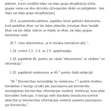
plāniem, kuros norādīta telpu vai telpu grupu eksplikācija (otrās
grupas viena vai divu dzīvokļu dzīvojamām ēkām un palīgēkām - bez
telpu vai telpu grupu eksplikācijas);
26.6. ja paredzēta pārbūve, papildus ietver grafisko dokumentu,
kurā parādītas ēkas vai tās daļas plānotās izmaiņas ēkas fasādē,
ēkas vai tās daļas stāvos un telpās un ēkas vai telpu grupas
lietošanas veidi;
26.7. citus dokumentus, ja to nosaka normatīvie akti.";
1.18. svītrot 2.3., 2.4. un 2.5. apakšnodaļu;
1.19. papildināt 46. punktu aiz vārda "dokumentus" ar vārdiem "un
informāciju";
1
1.20. papildināt noteikumus ar 46.
punktu šādā redakcijā:
1
1
"46.
Būvniecības ierosinātājs šo noteikumu 7.
punktā minētos
būvdarbus ir tiesīgs uzsākt pēc paziņojuma par būvniecību
iesniegšanas būvniecības informācijas sistēmā. Institūcija, kura pilda
būvvaldes funkcijas, ir tiesīga veikt būvdarbu tiesiskuma kontroli
attiecībā uz būvniecības informācijas sistēmā saņemto paziņojumu
par būvniecību.";