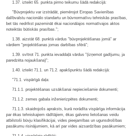
1.37. izteikt 65. punkta pirmo teikumu šādā redakcijā:
"Būvprojektu var izstrādāt, piemērojot Eiropas Savienības
dalībvalstu nacionālo standartu un būvnormatīvu tehniskās prasības,
bet tās nedrīkst pazemināt ēkai nacionālajos normatīvajos aktos
noteiktās būtiskās prasības.";
1.38. aizstāt 68. punktā vārdus "būvprojektēšanas jomā" ar
vārdiem "projektēšanas jomas darbības sfērā";
1.39. svītrot 71. punkta ievaddaļā vārdus "(izņemot gadījumu, ja
paredzēta nojaukšana)";
1.40. izteikt 71.1. un 71.2. apakšpunktu šādā redakcijā:
"71.1. vispārīgā daļa:
71.1.1. projektēšanas uzsākšanai nepieciešamie dokumenti;
71.1.2. zemes gabala inženierizpētes dokumenti;
71.1.3. skaidrojošs apraksts, kurā norādīta vispārīga informācija
par ēkas tehniskajiem rādītājiem, ēkas galveno lietošanas veidu
atbilstoši būvju klasifikācijai, vides pieejamības un ugunsdrošības
pasākumu risinājumiem, kā arī par vides aizsardzības pasākumiem;
71.1.4. vispārīgie rādītāji;