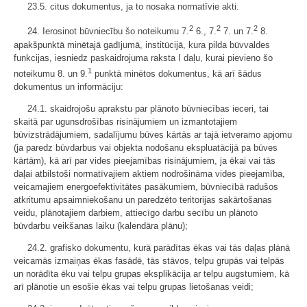
23.5. citus dokumentus, ja to nosaka normatīvie akti.
2
2
2
24. Ierosinot būvniecību šo noteikumu 7.
6., 7.
7. un 7.
8.
apakšpunktā minētajā gadījumā, institūcijā, kura pilda būvvaldes
funkcijas, iesniedz paskaidrojuma raksta I daļu, kurai pievieno šo
1
noteikumu 8. un 9.
punktā minētos dokumentus, kā arī šādus
dokumentus un informāciju:
24.1. skaidrojošu aprakstu par plānoto būvniecības ieceri, tai
skaitā par ugunsdrošības risinājumiem un izmantotajiem
būvizstrādājumiem, sadalījumu būves kārtās ar tajā ietveramo apjomu
(ja paredz būvdarbus vai objekta nodošanu ekspluatācijā pa būves
kārtām), kā arī par vides pieejamības risinājumiem, ja ēkai vai tās
daļai atbilstoši normatīvajiem aktiem nodrošināma vides pieejamība,
veicamajiem energoefektivitātes pasākumiem, būvniecībā radušos
atkritumu apsaimniekošanu un paredzēto teritorijas sakārtošanas
veidu, plānotajiem darbiem, attiecīgo darbu secību un plānoto
būvdarbu veikšanas laiku (kalendāra plānu);
24.2. grafisko dokumentu, kurā parādītas ēkas vai tās daļas plānā
veicamās izmaiņas ēkas fasādē, tās stāvos, telpu grupās vai telpās
un norādīta ēku vai telpu grupas eksplikācija ar telpu augstumiem, kā
arī plānotie un esošie ēkas vai telpu grupas lietošanas veidi;