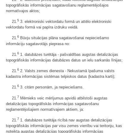
topogrāfiskās informācijas sagatavošanu reglamentējošajos
normatīvajos aktos;
5
21.
3. elektroniski vektordatu formā un attēlo elektroniski
vektordatu formā vai papīra izdruku veidā.
6
21.
Būvju situācijas plāna sagatavošanai nepieciešamo
informāciju sagatavotājs pieprasa no:
6
21.
1. datubāzes turētāja - pašvaldības augstas detalizācijas
topogrāfiskās informācijas datubāzes datus un ielu sarkanās līnijas;
6
21.
2. Valsts zemes dienesta - Nekustamā īpašuma valsts
kadastra informācijas sistēmas telpiskos datus (kadastra karti);
6
21.
3. citām personām, ja nepieciešams.
7
21.
Mērnieks veic mērījumus apvidū atbilstoši augstas
detalizācijas topogrāfiskās informācijas sagatavošanu
reglamentējošajiem normatīvajiem aktiem, ja:
7
21.
1. datubāzes turētāja rīcībā nav augstas detalizācijas
topogrāfiskās informācijas par visu zemes vienību vai teritoriju, kas
noteikta augstas detalizācijas topogrāfiskās informācijas