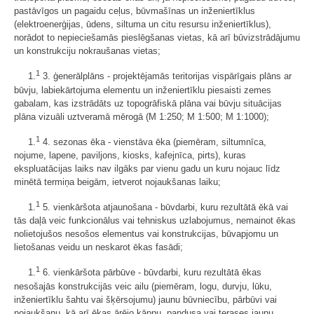
pastāvīgos un pagaidu ceļus, būvmašīnas un inženiertīklus
(elektroenerģijas, ūdens, siltuma un citu resursu inženiertīklus),
norādot to nepieciešamās pieslēgšanas vietas, kā arī būvizstrādājumu
un konstrukciju nokraušanas vietas;
1
1.
3. ģenerālplāns - projektējamās teritorijas vispārīgais plāns ar
būvju, labiekārtojuma elementu un inženiertīklu piesaisti zemes
gabalam, kas izstrādāts uz topogrāfiskā plāna vai būvju situācijas
plāna vizuāli uztveramā mērogā (M 1:250; M 1:500; M 1:1000);
1
1.
4. sezonas ēka - vienstāva ēka (piemēram, siltumnīca,
nojume, lapene, paviljons, kiosks, kafejnīca, pirts), kuras
ekspluatācijas laiks nav ilgāks par vienu gadu un kuru nojauc līdz
minētā termiņa beigām, ietverot nojaukšanas laiku;
1
1.
5. vienkāršota atjaunošana - būvdarbi, kuru rezultātā ēkā vai
tās daļā veic funkcionālus vai tehniskus uzlabojumus, nemainot ēkas
nolietojušos nesošos elementus vai konstrukcijas, būvapjomu un
lietošanas veidu un neskarot ēkas fasādi;
1
1.
6. vienkāršota pārbūve - būvdarbi, kuru rezultātā ēkas
nesošajās konstrukcijās veic ailu (piemēram, logu, durvju, lūku,
inženiertīklu šahtu vai šķērsojumu) jaunu būvniecību, pārbūvi vai
nojaukšanu, kā arī ēkas ārējo kāpņu, pandusa vai terases jaunu