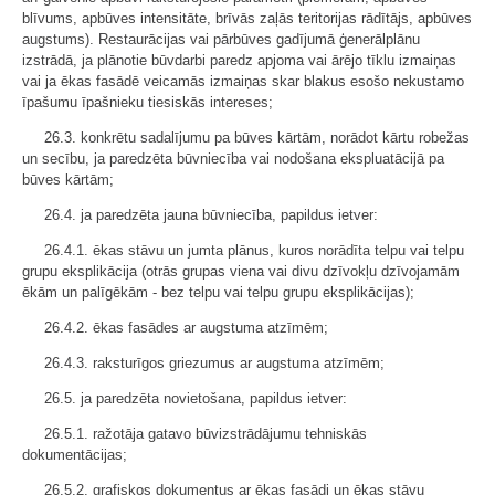
blīvums, apbūves intensitāte, brīvās zaļās teritorijas rādītājs, apbūves
augstums). Restaurācijas vai pārbūves gadījumā ģenerālplānu
izstrādā, ja plānotie būvdarbi paredz apjoma vai ārējo tīklu izmaiņas
vai ja ēkas fasādē veicamās izmaiņas skar blakus esošo nekustamo
īpašumu īpašnieku tiesiskās intereses;
26.3. konkrētu sadalījumu pa būves kārtām, norādot kārtu robežas
un secību, ja paredzēta būvniecība vai nodošana ekspluatācijā pa
būves kārtām;
26.4. ja paredzēta jauna būvniecība, papildus ietver:
26.4.1. ēkas stāvu un jumta plānus, kuros norādīta telpu vai telpu
grupu eksplikācija (otrās grupas viena vai divu dzīvokļu dzīvojamām
ēkām un palīgēkām - bez telpu vai telpu grupu eksplikācijas);
26.4.2. ēkas fasādes ar augstuma atzīmēm;
26.4.3. raksturīgos griezumus ar augstuma atzīmēm;
26.5. ja paredzēta novietošana, papildus ietver:
26.5.1. ražotāja gatavo būvizstrādājumu tehniskās
dokumentācijas;
26.5.2. grafiskos dokumentus ar ēkas fasādi un ēkas stāvu