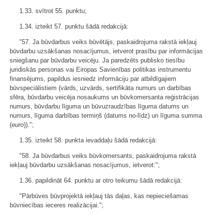
1.33. svītrot 55. punktu;
1.34. izteikt 57. punktu šādā redakcijā:
"57. Ja būvdarbus veiks būvētājs, paskaidrojuma rakstā iekļauj
būvdarbu uzsākšanas nosacījumus, ietverot prasību par informācijas
sniegšanu par būvdarbu veicēju. Ja paredzēts publisko tiesību
juridiskās personas vai Eiropas Savienības politikas instrumentu
finansējums, papildus iesniedz informāciju par atbildīgajiem
būvspeciālistiem (vārds, uzvārds, sertifikāta numurs un darbības
sfēra, būvdarbu veicēja nosaukums un būvkomersanta reģistrācijas
numurs, būvdarbu līguma un būvuzraudzības līguma datums un
numurs, līguma darbības termiņš (datums no-līdz) un līguma summa
(
euro
)).";
1.35. izteikt 58. punkta ievaddaļu šādā redakcijā:
"58. Ja būvdarbus veiks būvkomersants, paskaidrojuma rakstā
iekļauj būvdarbu uzsākšanas nosacījumus, ietverot:";
1.36. papildināt 64. punktu ar otro teikumu šādā redakcijā:
"Pārbūves būvprojektā iekļauj tās daļas, kas nepieciešamas
būvniecības ieceres realizācijai.";