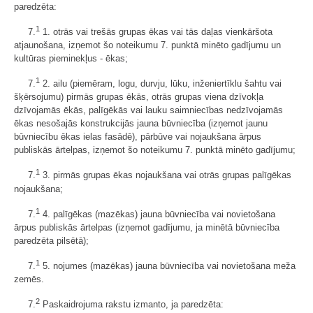
paredzēta:
1
7.
1. otrās vai trešās grupas ēkas vai tās daļas vienkāršota
atjaunošana, izņemot šo noteikumu 7. punktā minēto gadījumu un
kultūras pieminekļus - ēkas;
1
7.
2. ailu (piemēram, logu, durvju, lūku, inženiertīklu šahtu vai
šķērsojumu) pirmās grupas ēkās, otrās grupas viena dzīvokļa
dzīvojamās ēkās, palīgēkās vai lauku saimniecības nedzīvojamās
ēkas nesošajās konstrukcijās jauna būvniecība (izņemot jaunu
būvniecību ēkas ielas fasādē), pārbūve vai nojaukšana ārpus
publiskās ārtelpas, izņemot šo noteikumu 7. punktā minēto gadījumu;
1
7.
3. pirmās grupas ēkas nojaukšana vai otrās grupas palīgēkas
nojaukšana;
1
7.
4. palīgēkas (mazēkas) jauna būvniecība vai novietošana
ārpus publiskās ārtelpas (izņemot gadījumu, ja minētā būvniecība
paredzēta pilsētā);
1
7.
5. nojumes (mazēkas) jauna būvniecība vai novietošana meža
zemēs.
2
7.
Paskaidrojuma rakstu izmanto, ja paredzēta: