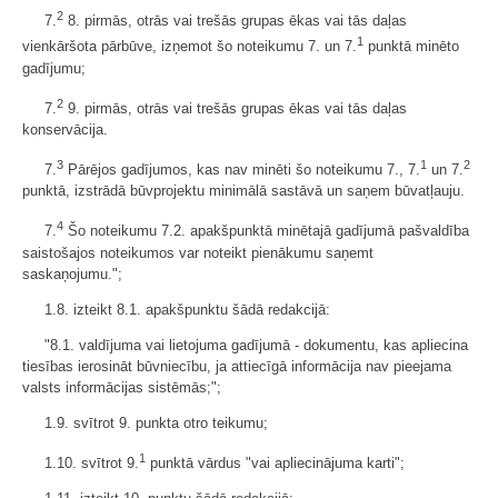
2
7.
8. pirmās, otrās vai trešās grupas ēkas vai tās daļas
1
vienkāršota pārbūve, izņemot šo noteikumu 7. un 7.
punktā minēto
gadījumu;
2
7.
9. pirmās, otrās vai trešās grupas ēkas vai tās daļas
konservācija.
3
1
2
7.
Pārējos gadījumos, kas nav minēti šo noteikumu 7., 7.
un 7.
punktā, izstrādā būvprojektu minimālā sastāvā un saņem būvatļauju.
4
7.
Šo noteikumu 7.2. apakšpunktā minētajā gadījumā pašvaldība
saistošajos noteikumos var noteikt pienākumu saņemt
saskaņojumu.";
1.8. izteikt 8.1. apakšpunktu šādā redakcijā:
"8.1. valdījuma vai lietojuma gadījumā - dokumentu, kas apliecina
tiesības ierosināt būvniecību, ja attiecīgā informācija nav pieejama
valsts informācijas sistēmās;";
1.9. svītrot 9. punkta otro teikumu;
1
1.10. svītrot 9.
punktā vārdus "vai apliecinājuma karti";