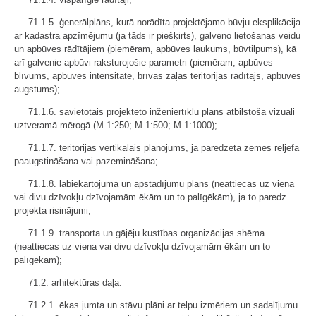
71.1.5. ģenerālplāns, kurā norādīta projektējamo būvju eksplikācija
ar kadastra apzīmējumu (ja tāds ir piešķirts), galveno lietošanas veidu
un apbūves rādītājiem (piemēram, apbūves laukums, būvtilpums), kā
arī galvenie apbūvi raksturojošie parametri (piemēram, apbūves
blīvums, apbūves intensitāte, brīvās zaļās teritorijas rādītājs, apbūves
augstums);
71.1.6. savietotais projektēto inženiertīklu plāns atbilstošā vizuāli
uztveramā mērogā (M 1:250; M 1:500; M 1:1000);
71.1.7. teritorijas vertikālais plānojums, ja paredzēta zemes reljefa
paaugstināšana vai pazemināšana;
71.1.8. labiekārtojuma un apstādījumu plāns (neattiecas uz viena
vai divu dzīvokļu dzīvojamām ēkām un to palīgēkām), ja to paredz
projekta risinājumi;
71.1.9. transporta un gājēju kustības organizācijas shēma
(neattiecas uz viena vai divu dzīvokļu dzīvojamām ēkām un to
palīgēkām);
71.2. arhitektūras daļa:
71.2.1. ēkas jumta un stāvu plāni ar telpu izmēriem un sadalījumu