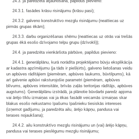
24.3. ja paredzēta atjaunošana, papildus pievieno:
24.3.1. fasādes krāsu risinājumu (krāsu pasi);
24.3.2. galveno konstruktīvo mezglu risinājumu (neattiecas uz
pirmās grupas ēkām);
24.3.3. darbu organizēšanas shēmu (neattiecas uz otrās vai trešās
grupas ēkā esošo dzīvojamo telpu grupu (dzīvokli));
24.4. ja paredzēta vienkāršota pārbūve, papildus pievieno:
24.4.1. ģenerālplānu, kurā norādīta projektējamo būvju eksplikācija
ar kadastra apzīmējumu (ja tāds ir piešķirts), galveno lietošanas veidu
un apbūves rādītājiem (piemēram, apbūves laukums, būvtilpums), kā
arī galvenie apbūvi raksturojošie parametri (piemēram, apbūves
blīvums, apbūves intensitāte, brīvās zaļās teritorijas rādītājs, apbūves
augstums). Ģenerālplānu izstrādā, ja plānotie būvdarbi paredz apjoma
vai ārējo tīklu izmaiņas vai ja ēkas fasādē veicamās izmaiņas skar
blakus esošo nekustamo īpašumu īpašnieku tiesiskās intereses
(izņemot gadījumu, ja paredzēta ailu, ārējo kāpņu, pandusa vai
terases nojaukšana);
24.4.2. ailu konstruktīvo mezglu risinājumu un (vai) ārējo kāpņu,
pandusa vai terases pieslēgumu mezglu risinājumu;