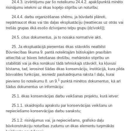
24.4.3. izvērtējumu par šo noteikumu 24.4.2. apakšpunktā minēto
risinājumu ietekmi uz ēkas kopējo stiprību un noturību;
24.4.4. darbu organizēšanas shēmu, ja būvdarbi plānoti,
nepārtraucot ēkas vai tās daļas ekspluatāciju (neattiecas uz otrās vai
trešās grupas ēkā esošo dzīvojamo telpu grupu (dzīvokli));
24.5. citus dokumentus, ja to nosaka normatīvie akti.
25. Ja ekspluatācijā pieņemtas ēkas stāvoklis neatbilst
Būvniecības likuma 9. pantā noteiktajām būtiskajām prasībām
attiecībā uz būves lietošanas drošību, mehānisko stiprību un
stabilitāti vai ja ēka nonākusi tādā tehniskajā stāvoklī, ka kļuvusi
bīstama, tad, ierosinot šādas ēkas konservāciju, institūcijā, kura pilda
būvvaldes funkcijas, iesniedz paskaidrojuma raksta I daļu, kurai
1
pievieno šo noteikumu 8. un 9.
punktā minētos dokumentus, kā arī
šādus dokumentus un informāciju:
25.1. ēkas konservācijas darbu veikšanas projektu, kurā ietver:
25.1.1. skaidrojošu aprakstu par konservācijas veikšanu un
nepieciešamo konservācijas darbu sarakstu;
25.1.2. risinājumus vai, ja nepieciešams, grafisko daļu
būvkonstrukciju noturības zudumu un ēkas elementu turpmākās