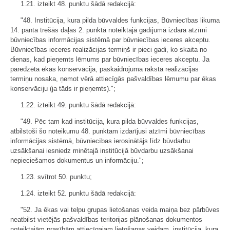
1.21. izteikt 48. punktu šādā redakcijā:
"48. Institūcija, kura pilda būvvaldes funkcijas, Būvniecības likuma
14. panta trešās daļas 2. punktā noteiktajā gadījumā izdara atzīmi
būvniecības informācijas sistēmā par būvniecības ieceres akceptu.
Būvniecības ieceres realizācijas termiņš ir pieci gadi, ko skaita no
dienas, kad pieņemts lēmums par būvniecības ieceres akceptu. Ja
paredzēta ēkas konservācija, paskaidrojuma rakstā realizācijas
termiņu nosaka, ņemot vērā attiecīgās pašvaldības lēmumu par ēkas
konservāciju (ja tāds ir pieņemts).";
1.22. izteikt 49. punktu šādā redakcijā:
"49. Pēc tam kad institūcija, kura pilda būvvaldes funkcijas,
atbilstoši šo noteikumu 48. punktam izdarījusi atzīmi būvniecības
informācijas sistēmā, būvniecības ierosinātājs līdz būvdarbu
uzsākšanai iesniedz minētajā institūcijā būvdarbu uzsākšanai
nepieciešamos dokumentus un informāciju.";
1.23. svītrot 50. punktu;
1.24. izteikt 52. punktu šādā redakcijā:
"52. Ja ēkas vai telpu grupas lietošanas veida maiņa bez pārbūves
neatbilst vietējās pašvaldības teritorijas plānošanas dokumentos
noteiktajām prasībām attiecīgajam lietošanas veidam, institūcija, kura