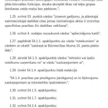
pilda būvvaldes funkcijas, atsaka akceptēt ēkas vai telpu grupas
lietošanas veida maiņu bez pārbūves.";
1.25. svītrot 53. punktā vārdus "izņemot gadījumu, ja plānotajai
saimnieciskajai darbībai citas jomas normatīvajos aktos ir izvirzītas
specifiskas prasības šīs darbības veikšanai";
1.26. svītrot 4. nodaļas nosaukumā vārdus "apliecinājuma kartē";
1.27. papildināt 54.1.1. apakšpunktu aiz vārda "noteikumiem" ar
vārdiem un skaitli "saskaņā ar Būvniecības likuma 15. panta piekto
daļu";
1.28. aizstāt 54.1.3. apakšpunktā vārdus "tehnisko vai īpašo
noteikumu saņemšanu no" ar vārdu "saskaņojumiem ar";
1.29. izteikt 54.1.4. apakšpunktu šādā redakcijā:
"54.1.4. prasības par pieslēgumu (atslēgumu) un to šķērsojumu
saskaņojumiem ar inženiertīklu īpašniekiem;";
1.30. svītrot 54.1.5. apakšpunktu;
1.31. svītrot 54.1.7. apakšpunktu;
1.32. svītrot 54.2.4. apakšpunktu;