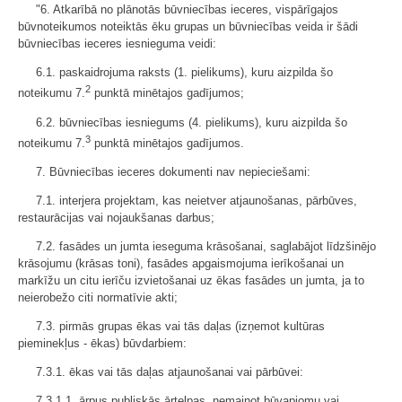
"6. Atkarībā no plānotās būvniecības ieceres, vispārīgajos
būvnoteikumos noteiktās ēku grupas un būvniecības veida ir šādi
būvniecības ieceres iesnieguma veidi:
6.1. paskaidrojuma raksts (1. pielikums), kuru aizpilda šo
2
noteikumu 7.
punktā minētajos gadījumos;
6.2. būvniecības iesniegums (4. pielikums), kuru aizpilda šo
3
noteikumu 7.
punktā minētajos gadījumos.
7. Būvniecības ieceres dokumenti nav nepieciešami:
7.1. interjera projektam, kas neietver atjaunošanas, pārbūves,
restaurācijas vai nojaukšanas darbus;
7.2. fasādes un jumta ieseguma krāsošanai, saglabājot līdzšinējo
krāsojumu (krāsas toni), fasādes apgaismojuma ierīkošanai un
markīžu un citu ierīču izvietošanai uz ēkas fasādes un jumta, ja to
neierobežo citi normatīvie akti;
7.3. pirmās grupas ēkas vai tās daļas (izņemot kultūras
pieminekļus - ēkas) būvdarbiem:
7.3.1. ēkas vai tās daļas atjaunošanai vai pārbūvei:
7.3.1.1. ārpus publiskās ārtelpas, nemainot būvapjomu vai