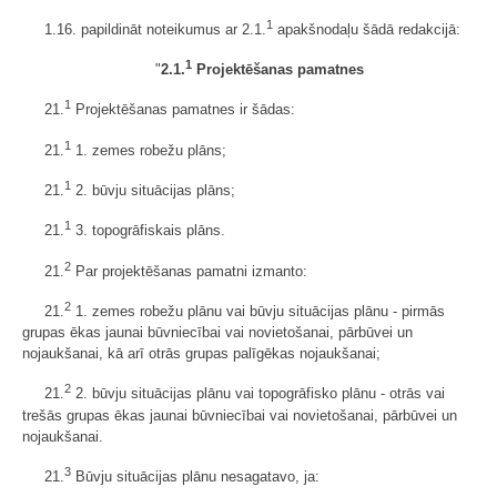
1
1.16. papildināt noteikumus ar 2.1.
apakšnodaļu šādā redakcijā:
1
"
2.1.
Projektēšanas pamatnes
1
21.
Projektēšanas pamatnes ir šādas:
1
21.
1. zemes robežu plāns;
1
21.
2. būvju situācijas plāns;
1
21.
3. topogrāfiskais plāns.
2
21.
Par projektēšanas pamatni izmanto:
2
21.
1. zemes robežu plānu vai būvju situācijas plānu - pirmās
grupas ēkas jaunai būvniecībai vai novietošanai, pārbūvei un
nojaukšanai, kā arī otrās grupas palīgēkas nojaukšanai;
2
21.
2. būvju situācijas plānu vai topogrāfisko plānu - otrās vai
trešās grupas ēkas jaunai būvniecībai vai novietošanai, pārbūvei un
nojaukšanai.
3
21.
Būvju situācijas plānu nesagatavo, ja: