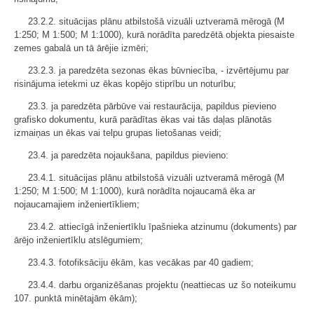
23.2.2. situācijas plānu atbilstošā vizuāli uztveramā mērogā (M
1:250; M 1:500; M 1:1000), kurā norādīta paredzētā objekta piesaiste
zemes gabalā un tā ārējie izmēri;
23.2.3. ja paredzēta sezonas ēkas būvniecība, - izvērtējumu par
risinājuma ietekmi uz ēkas kopējo stiprību un noturību;
23.3. ja paredzēta pārbūve vai restaurācija, papildus pievieno
grafisko dokumentu, kurā parādītas ēkas vai tās daļas plānotās
izmaiņas un ēkas vai telpu grupas lietošanas veidi;
23.4. ja paredzēta nojaukšana, papildus pievieno:
23.4.1. situācijas plānu atbilstošā vizuāli uztveramā mērogā (M
1:250; M 1:500; M 1:1000), kurā norādīta nojaucamā ēka ar
nojaucamajiem inženiertīkliem;
23.4.2. attiecīgā inženiertīklu īpašnieka atzinumu (dokuments) par
ārējo inženiertīklu atslēgumiem;
23.4.3. fotofiksāciju ēkām, kas vecākas par 40 gadiem;
23.4.4. darbu organizēšanas projektu (neattiecas uz šo noteikumu
107. punktā minētajām ēkām);