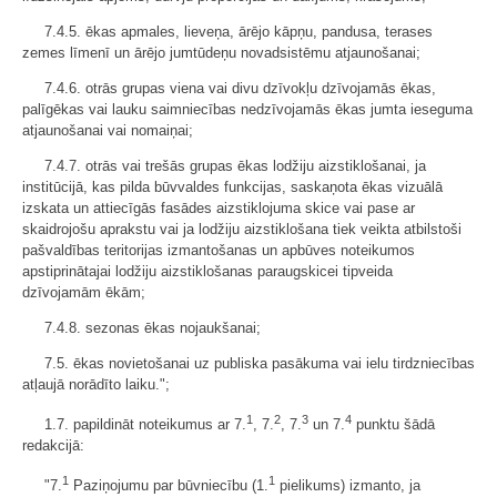
7.4.5. ēkas apmales, lieveņa, ārējo kāpņu, pandusa, terases
zemes līmenī un ārējo jumtūdeņu novadsistēmu atjaunošanai;
7.4.6. otrās grupas viena vai divu dzīvokļu dzīvojamās ēkas,
palīgēkas vai lauku saimniecības nedzīvojamās ēkas jumta ieseguma
atjaunošanai vai nomaiņai;
7.4.7. otrās vai trešās grupas ēkas lodžiju aizstiklošanai, ja
institūcijā, kas pilda būvvaldes funkcijas, saskaņota ēkas vizuālā
izskata un attiecīgās fasādes aizstiklojuma skice vai pase ar
skaidrojošu aprakstu vai ja lodžiju aizstiklošana tiek veikta atbilstoši
pašvaldības teritorijas izmantošanas un apbūves noteikumos
apstiprinātajai lodžiju aizstiklošanas paraugskicei tipveida
dzīvojamām ēkām;
7.4.8. sezonas ēkas nojaukšanai;
7.5. ēkas novietošanai uz publiska pasākuma vai ielu tirdzniecības
atļaujā norādīto laiku.";
1
2
3
4
1.7. papildināt noteikumus ar 7.
, 7.
, 7.
un 7.
punktu šādā
redakcijā:
1
1
"7.
Paziņojumu par būvniecību (1.
pielikums) izmanto, ja