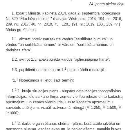
24. panta piekto daļu
1. Izdarīt Ministru kabineta 2014. gada 2. septembra noteikumos
Nr. 529 "Ēku būvnoteikumi" (Latvijas Vēstnesis, 2014, 194. nr.; 2016,
209. nr.; 2017, 40. nr.; 2018, 75., 128., 191. nr.; 2019, 133., 239. nr.)
šādus grozījumus:
1.1. aizstāt noteikumu tekstā vārdus "sertifikāta numurs" un
vārdus "un sertifikāta numurs" ar vārdiem "sertifikāta numurs un
darbības sfēra";
1.2. svītrot 1.3. apakšpunktā vārdus "apliecinājuma kartē";
1
1.3. papildināt noteikumus ar 1.
punktu šādā redakcijā:
1
"1.
Noteikumos ir lietoti šādi termini:
1
1.
1. būvju situācijas plāns - augstas detalizācijas topogrāfiskās
informācijas, ielu sarkano līniju, zemes vienību robežu un to kadastra
apzīmējumu un zemes vienību daļu un to kadastra apzīmējumu
savietots attēlojums vizuāli uztveramā mērogā (M 1:250; M 1:500; M
1:1000);
1
1.
2. darbu organizēšanas shēma - plāns, kurā attēlo cilvēku un
transporta plūsmu, esošās ēkas un, ja nepieciešams, pagaidu būves,