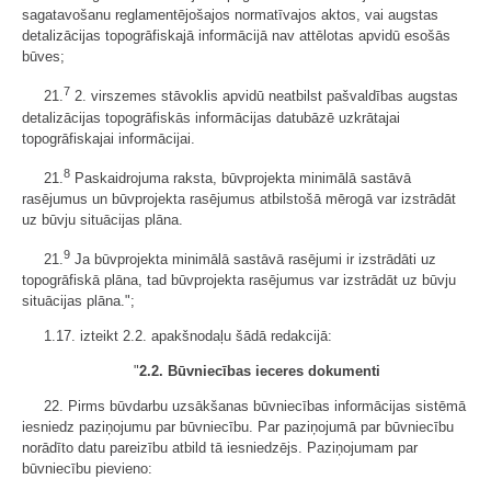
sagatavošanu reglamentējošajos normatīvajos aktos, vai augstas
detalizācijas topogrāfiskajā informācijā nav attēlotas apvidū esošās
būves;
7
21.
2. virszemes stāvoklis apvidū neatbilst pašvaldības augstas
detalizācijas topogrāfiskās informācijas datubāzē uzkrātajai
topogrāfiskajai informācijai.
8
21.
Paskaidrojuma raksta, būvprojekta minimālā sastāvā
rasējumus un būvprojekta rasējumus atbilstošā mērogā var izstrādāt
uz būvju situācijas plāna.
9
21.
Ja būvprojekta minimālā sastāvā rasējumi ir izstrādāti uz
topogrāfiskā plāna, tad būvprojekta rasējumus var izstrādāt uz būvju
situācijas plāna.";
1.17. izteikt 2.2. apakšnodaļu šādā redakcijā:
"
2.2. Būvniecības ieceres dokumenti
22. Pirms būvdarbu uzsākšanas būvniecības informācijas sistēmā
iesniedz paziņojumu par būvniecību. Par paziņojumā par būvniecību
norādīto datu pareizību atbild tā iesniedzējs. Paziņojumam par
būvniecību pievieno: